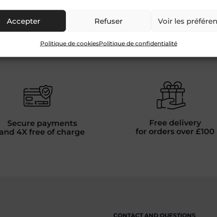
Find us on social media:
Accepter
Refuser
Voir les préfére
Politique de cookies
Politique de confidentialité
Free delivery
Secure payments
for orders over £100
and 4X free of charge
CONTACT AND QUESTIONS