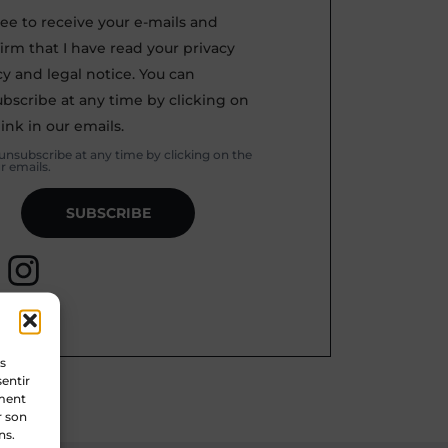
ree to receive your e-mails and
irm that I have read your privacy
cy and legal notice. You can
bscribe at any time by clicking on
link in our emails.
unsubscribe at any time by clicking on the
ur emails.
SUBSCRIBE
es
sentir
ement
r son
ns.