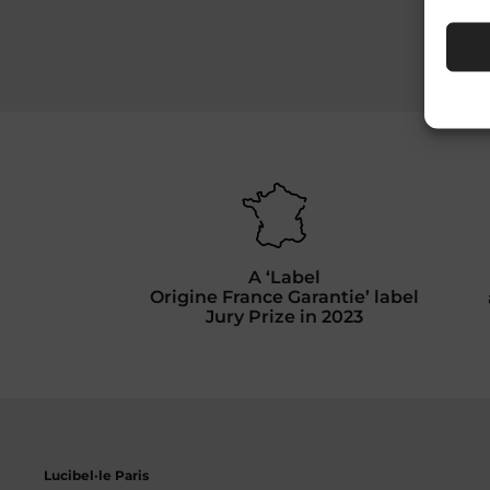
A ‘Label
Origine France Garantie’ label
Jury Prize in 2023
Lucibel·le Paris