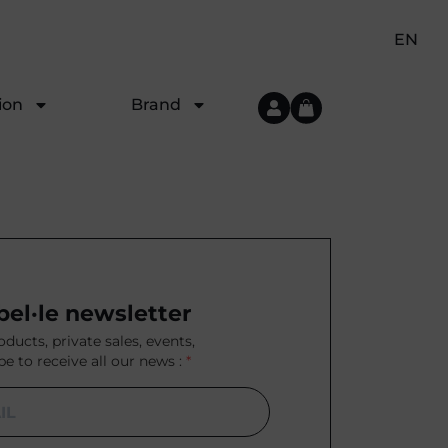
EN
ion
Brand
bel·le newsletter
ducts, private sales, events,
be to receive all our news :