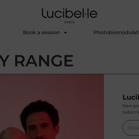
Book a session
Photobiomodulat
Y RANGE
Luci
New pro
subscri