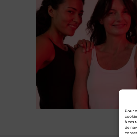
Pour o
cookie
à ces 
de nav
consen