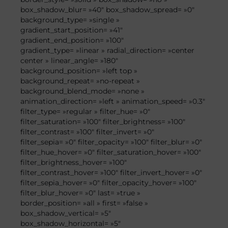
box_shadow_blur= »40″ box_shadow_spread= »0″
background_type= »single »
gradient_start_position= »41″
gradient_end_position= »100″
gradient_type= »linear » radial_direction= »center
center » linear_angle= »180″
background_position= »left top »
background_repeat= »no-repeat »
background_blend_mode= »none »
animation_direction= »left » animation_speed= »0.3″
filter_type= »regular » filter_hue= »0″
filter_saturation= »100″ filter_brightness= »100″
filter_contrast= »100″ filter_invert= »0″
filter_sepia= »0″ filter_opacity= »100″ filter_blur= »0″
filter_hue_hover= »0″ filter_saturation_hover= »100″
filter_brightness_hover= »100″
filter_contrast_hover= »100″ filter_invert_hover= »0″
filter_sepia_hover= »0″ filter_opacity_hover= »100″
filter_blur_hover= »0″ last= »true »
border_position= »all » first= »false »
box_shadow_vertical= »5″
box_shadow_horizontal= »5″