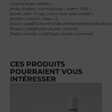
visibility,large-visibility »
sticky_display= »normal,sticky » width= »70% »
border_size= »7″ sep_color= »var(–awb-color8) »
bottom_margin= »20px » /]
[fusion_code]PGlmcmFtZSBzcmM9Imh0dHBzOi8vd3d3
[/fusion_code][/fusion_builder_column]
[/fusion_builder_row][/fusion_builder_container]
CES PRODUITS
POURRAIENT VOUS
INTÉRESSER