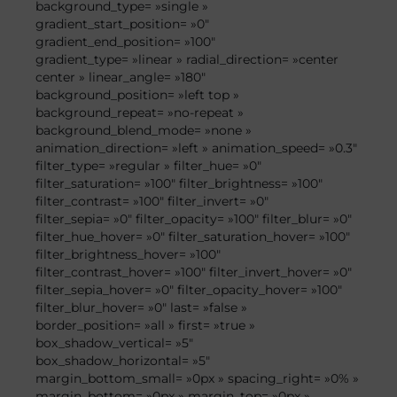
background_type= »single »
gradient_start_position= »0″
gradient_end_position= »100″
gradient_type= »linear » radial_direction= »center
center » linear_angle= »180″
background_position= »left top »
background_repeat= »no-repeat »
background_blend_mode= »none »
animation_direction= »left » animation_speed= »0.3″
filter_type= »regular » filter_hue= »0″
filter_saturation= »100″ filter_brightness= »100″
filter_contrast= »100″ filter_invert= »0″
filter_sepia= »0″ filter_opacity= »100″ filter_blur= »0″
filter_hue_hover= »0″ filter_saturation_hover= »100″
filter_brightness_hover= »100″
filter_contrast_hover= »100″ filter_invert_hover= »0″
filter_sepia_hover= »0″ filter_opacity_hover= »100″
filter_blur_hover= »0″ last= »false »
border_position= »all » first= »true »
box_shadow_vertical= »5″
box_shadow_horizontal= »5″
margin_bottom_small= »0px » spacing_right= »0% »
margin_bottom= »0px » margin_top= »0px »