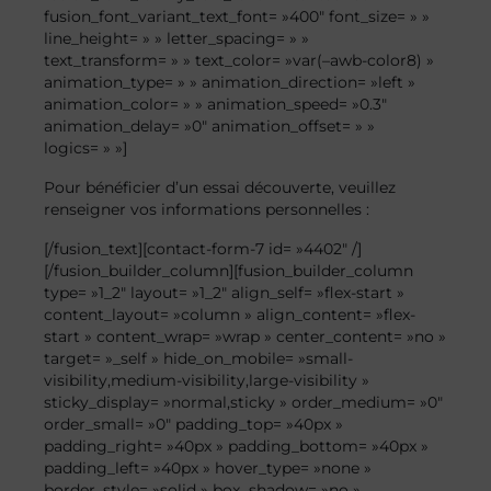
fusion_font_variant_text_font= »400″ font_size= » »
line_height= » » letter_spacing= » »
text_transform= » » text_color= »var(–awb-color8) »
animation_type= » » animation_direction= »left »
animation_color= » » animation_speed= »0.3″
animation_delay= »0″ animation_offset= » »
logics= » »]
Pour bénéficier d’un essai découverte, veuillez
renseigner vos informations personnelles :
[/fusion_text][contact-form-7 id= »4402″ /]
[/fusion_builder_column][fusion_builder_column
type= »1_2″ layout= »1_2″ align_self= »flex-start »
content_layout= »column » align_content= »flex-
start » content_wrap= »wrap » center_content= »no »
target= »_self » hide_on_mobile= »small-
visibility,medium-visibility,large-visibility »
sticky_display= »normal,sticky » order_medium= »0″
order_small= »0″ padding_top= »40px »
padding_right= »40px » padding_bottom= »40px »
padding_left= »40px » hover_type= »none »
border_style= »solid » box_shadow= »no »