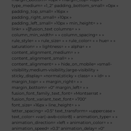
type_medium= »1_2″ padding_bottom_small= »0px »
padding_top_small= »16px »
padding_right_small= »10px »
padding_left_small= »10px » min_height= » »
link= » »][fusion_text columns= » »
column_min_width= » » column_spacing= » »
rule_style= » » rule_size= » » rule_color= » » hue= » »
saturation= » » lightness= » » alpha= » »
content_alignment_medium= » »
content_alignment_small= » »
content_alignment= » » hide_on_mobile= »small-
visibility,medium-visibility,large-visibility »
sticky_display= »normal,sticky » class= » » id= » »
margin_top= » » margin_right= » »
margin_bottom= »0″ margin_left= » »
fusion_font_family_text_font= »Montserrat »
fusion_font_variant_text_font= »700″
font_size= »16px » line_height= » »
letter_spacing= »0.5″ text_transform= »uppercase »
text_color= »var(–awb-color8) » animation_type= » »
animation_direction= »left » animation_color= » »
animation_speed= »0.3″ animation_delay= »0″