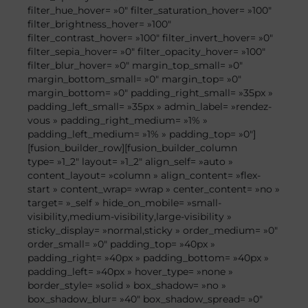
filter_hue_hover= »0″ filter_saturation_hover= »100″
filter_brightness_hover= »100″
filter_contrast_hover= »100″ filter_invert_hover= »0″
filter_sepia_hover= »0″ filter_opacity_hover= »100″
filter_blur_hover= »0″ margin_top_small= »0″
margin_bottom_small= »0″ margin_top= »0″
margin_bottom= »0″ padding_right_small= »35px »
padding_left_small= »35px » admin_label= »rendez-
vous » padding_right_medium= »1% »
padding_left_medium= »1% » padding_top= »0″]
[fusion_builder_row][fusion_builder_column
type= »1_2″ layout= »1_2″ align_self= »auto »
content_layout= »column » align_content= »flex-
start » content_wrap= »wrap » center_content= »no »
target= »_self » hide_on_mobile= »small-
visibility,medium-visibility,large-visibility »
sticky_display= »normal,sticky » order_medium= »0″
order_small= »0″ padding_top= »40px »
padding_right= »40px » padding_bottom= »40px »
padding_left= »40px » hover_type= »none »
border_style= »solid » box_shadow= »no »
box_shadow_blur= »40″ box_shadow_spread= »0″