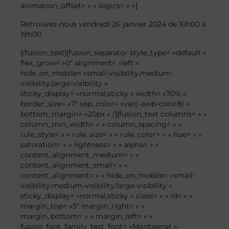
animation_offset= » » logics= » »]
Retrouvez-nous vendredi 26 janvier 2024 de 10h00 à
19h00
[/fusion_text][fusion_separator style_type= »default »
flex_grow= »0″ alignment= »left »
hide_on_mobile= »small-visibility,medium-
visibility,large-visibility »
sticky_display= »normal,sticky » width= »70% »
border_size= »7″ sep_color= »var(–awb-color8) »
bottom_margin= »20px » /][fusion_text columns= » »
column_min_width= » » column_spacing= » »
rule_style= » » rule_size= » » rule_color= » » hue= » »
saturation= » » lightness= » » alpha= » »
content_alignment_medium= » »
content_alignment_small= » »
content_alignment= » » hide_on_mobile= »small-
visibility,medium-visibility,large-visibility »
sticky_display= »normal,sticky » class= » » id= » »
margin_top= »5″ margin_right= » »
margin_bottom= » » margin_left= » »
fusion_font_family_text_font= »Montserrat »