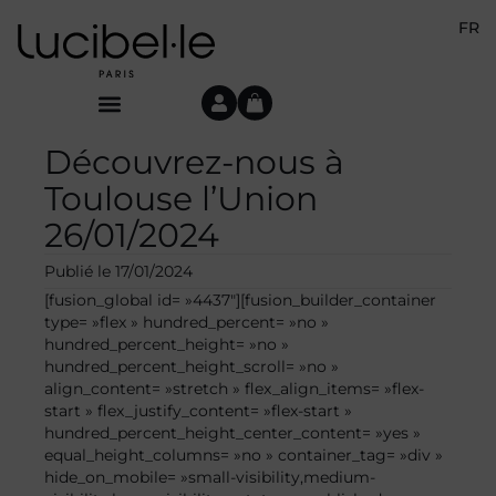
FR
Découvrez-nous à
Toulouse l’Union
26/01/2024
Publié le
17/01/2024
[fusion_global id= »4437″][fusion_builder_container
type= »flex » hundred_percent= »no »
hundred_percent_height= »no »
hundred_percent_height_scroll= »no »
align_content= »stretch » flex_align_items= »flex-
start » flex_justify_content= »flex-start »
hundred_percent_height_center_content= »yes »
equal_height_columns= »no » container_tag= »div »
hide_on_mobile= »small-visibility,medium-