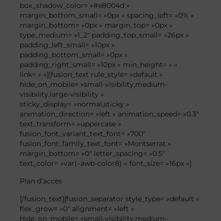
box_shadow_color= »#e8004d »
margin_bottom_small= »0px » spacing_left= »0% »
margin_bottom= »0px » margin_top= »0px »
type_medium= »1_2″ padding_top_small= »26px »
padding_left_small= »10px »
padding_bottom_small= »0px »
padding_right_small= »10px » min_height= » »
link= » »][fusion_text rule_style= »default »
hide_on_mobile= »small-visibility,medium-
visibility,large-visibility »
sticky_display= »normal,sticky »
animation_direction= »left » animation_speed= »0.3″
text_transform= »uppercase »
fusion_font_variant_text_font= »700″
fusion_font_family_text_font= »Montserrat »
margin_bottom= »0″ letter_spacing= »0.5″
text_color= »var(–awb-color8) » font_size= »16px »]
Plan
d’accès
[/fusion_text][fusion_separator style_type= »default »
flex_grow= »0″ alignment= »left »
hide_on_mobile= »small-visibility,medium-