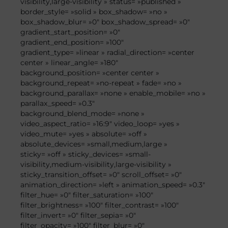
visibility,large-visibility » status= »published »
border_style= »solid » box_shadow= »no »
box_shadow_blur= »0″ box_shadow_spread= »0″
gradient_start_position= »0″
gradient_end_position= »100″
gradient_type= »linear » radial_direction= »center
center » linear_angle= »180″
background_position= »center center »
background_repeat= »no-repeat » fade= »no »
background_parallax= »none » enable_mobile= »no »
parallax_speed= »0.3″
background_blend_mode= »none »
video_aspect_ratio= »16:9″ video_loop= »yes »
video_mute= »yes » absolute= »off »
absolute_devices= »small,medium,large »
sticky= »off » sticky_devices= »small-
visibility,medium-visibility,large-visibility »
sticky_transition_offset= »0″ scroll_offset= »0″
animation_direction= »left » animation_speed= »0.3″
filter_hue= »0″ filter_saturation= »100″
filter_brightness= »100″ filter_contrast= »100″
filter_invert= »0″ filter_sepia= »0″
filter_opacity= »100″ filter_blur= »0″