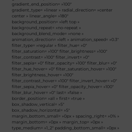
gradient_end_position= »100″
gradient_type= »linear » radial_direction= »center
center » linear_angle= »180″
background_position= »left top »
background_repeat= »no-repeat »
background_blend_mode= »none »
animation_direction= »left » animation_speed= »0.3″
filter_type= »regular » filter_hue= »0″
filter_saturation= »100″ filter_brightness= »100″
filter_contrast= »100″ filter_invert= »0″
filter_sepia= »0″ filter_opacity= »100″ filter_blur= »0″
filter_hue_hover= »0″ filter_saturation_hover= »100″
filter_brightness_hover= »100″
filter_contrast_hover= »100″ filter_invert_hover= »0″
filter_sepia_hover= »0″ filter_opacity_hover= »100″
filter_blur_hover= »0″ last= »false »
border_position= »all » first= »true »
box_shadow_vertical= »5″
box_shadow_horizontal= »5″
margin_bottom_small= »0px » spacing_right= »0% »
margin_bottom= »0px » margin_top= »0px »
type_medium= »1_2″ padding_bottom_small= »0px »