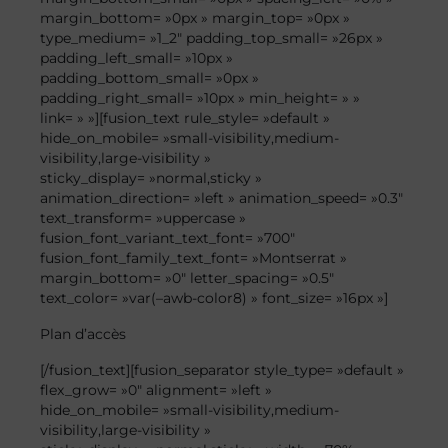
margin_bottom= »0px » margin_top= »0px »
type_medium= »1_2″ padding_top_small= »26px »
padding_left_small= »10px »
padding_bottom_small= »0px »
padding_right_small= »10px » min_height= » »
link= » »][fusion_text rule_style= »default »
hide_on_mobile= »small-visibility,medium-
visibility,large-visibility »
sticky_display= »normal,sticky »
animation_direction= »left » animation_speed= »0.3″
text_transform= »uppercase »
fusion_font_variant_text_font= »700″
fusion_font_family_text_font= »Montserrat »
margin_bottom= »0″ letter_spacing= »0.5″
text_color= »var(–awb-color8) » font_size= »16px »]
Plan
d’accès
[/fusion_text][fusion_separator style_type= »default »
flex_grow= »0″ alignment= »left »
hide_on_mobile= »small-visibility,medium-
visibility,large-visibility »