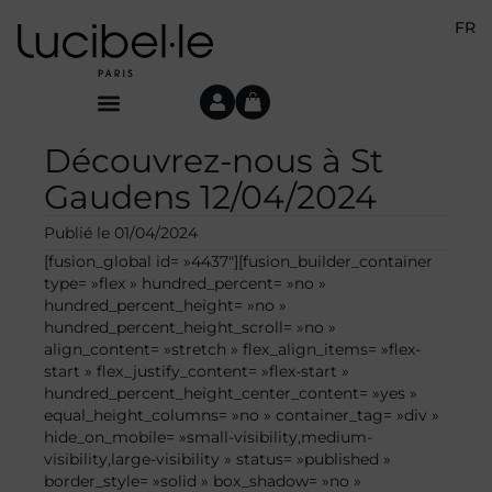
FR
Découvrez-nous à St
Gaudens 12/04/2024
Publié le
01/04/2024
[fusion_global id= »4437″][fusion_builder_container
type= »flex » hundred_percent= »no »
hundred_percent_height= »no »
hundred_percent_height_scroll= »no »
align_content= »stretch » flex_align_items= »flex-
start » flex_justify_content= »flex-start »
hundred_percent_height_center_content= »yes »
equal_height_columns= »no » container_tag= »div »
hide_on_mobile= »small-visibility,medium-
visibility,large-visibility » status= »published »
border_style= »solid » box_shadow= »no »