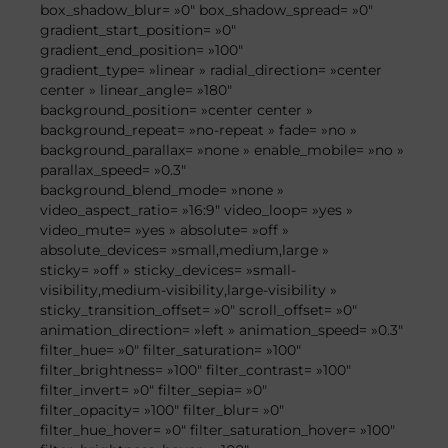
box_shadow_blur= »0″ box_shadow_spread= »0″
gradient_start_position= »0″
gradient_end_position= »100″
gradient_type= »linear » radial_direction= »center
center » linear_angle= »180″
background_position= »center center »
background_repeat= »no-repeat » fade= »no »
background_parallax= »none » enable_mobile= »no »
parallax_speed= »0.3″
background_blend_mode= »none »
video_aspect_ratio= »16:9″ video_loop= »yes »
video_mute= »yes » absolute= »off »
absolute_devices= »small,medium,large »
sticky= »off » sticky_devices= »small-
visibility,medium-visibility,large-visibility »
sticky_transition_offset= »0″ scroll_offset= »0″
animation_direction= »left » animation_speed= »0.3″
filter_hue= »0″ filter_saturation= »100″
filter_brightness= »100″ filter_contrast= »100″
filter_invert= »0″ filter_sepia= »0″
filter_opacity= »100″ filter_blur= »0″
filter_hue_hover= »0″ filter_saturation_hover= »100″