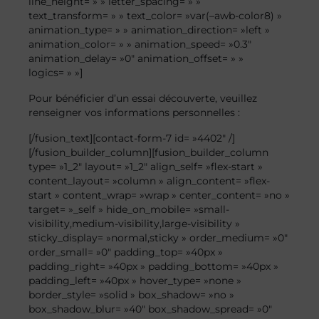
line_height= » » letter_spacing= » »
text_transform= » » text_color= »var(–awb-color8) »
animation_type= » » animation_direction= »left »
animation_color= » » animation_speed= »0.3″
animation_delay= »0″ animation_offset= » »
logics= » »]
Pour bénéficier d’un essai découverte, veuillez
renseigner vos informations personnelles :
[/fusion_text][contact-form-7 id= »4402″ /]
[/fusion_builder_column][fusion_builder_column
type= »1_2″ layout= »1_2″ align_self= »flex-start »
content_layout= »column » align_content= »flex-
start » content_wrap= »wrap » center_content= »no »
target= »_self » hide_on_mobile= »small-
visibility,medium-visibility,large-visibility »
sticky_display= »normal,sticky » order_medium= »0″
order_small= »0″ padding_top= »40px »
padding_right= »40px » padding_bottom= »40px »
padding_left= »40px » hover_type= »none »
border_style= »solid » box_shadow= »no »
box_shadow_blur= »40″ box_shadow_spread= »0″