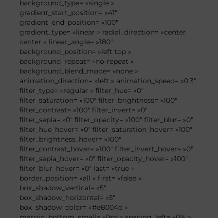
background_type= »single »
gradient_start_position= »41″
gradient_end_position= »100″
gradient_type= »linear » radial_direction= »center
center » linear_angle= »180″
background_position= »left top »
background_repeat= »no-repeat »
background_blend_mode= »none »
animation_direction= »left » animation_speed= »0.3″
filter_type= »regular » filter_hue= »0″
filter_saturation= »100″ filter_brightness= »100″
filter_contrast= »100″ filter_invert= »0″
filter_sepia= »0″ filter_opacity= »100″ filter_blur= »0″
filter_hue_hover= »0″ filter_saturation_hover= »100″
filter_brightness_hover= »100″
filter_contrast_hover= »100″ filter_invert_hover= »0″
filter_sepia_hover= »0″ filter_opacity_hover= »100″
filter_blur_hover= »0″ last= »true »
border_position= »all » first= »false »
box_shadow_vertical= »5″
box_shadow_horizontal= »5″
box_shadow_color= »#e8004d »
margin_bottom_small= »0px » spacing_left= »0% »