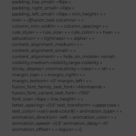
padding_top_small= »16px »
padding_right_small= »10px »
padding_left_small= »10px » min_height= » »
link= » »][fusion_text columns= » »
column_min_width= » » column_spacing= » »
rule_style= » » rule_size= » » rule_color= » » hue= » »
saturation= » » lightness= » » alpha= » »
content_alignment_medium= » »
content_alignment_small= » »
content_alignment= » » hide_on_mobile= »small-
visibility,medium-visibility,large-visibility »
sticky_display= »normal,sticky » class= » » id= » »
margin_top= » » margin_right= » »
margin_bottom= »0″ margin_left= » »
fusion_font_family_text_font= »Montserrat »
fusion_font_variant_text_font= »700″
font_size= »16px » line_height= » »
letter_spacing= »0.5″ text_transform= »uppercase »
text_color= »var(–awb-color8) » animation_type= » »
animation_direction= »left » animation_color= » »
animation_speed= »0.3″ animation_delay= »0″
animation_offset= » » logics= » »]