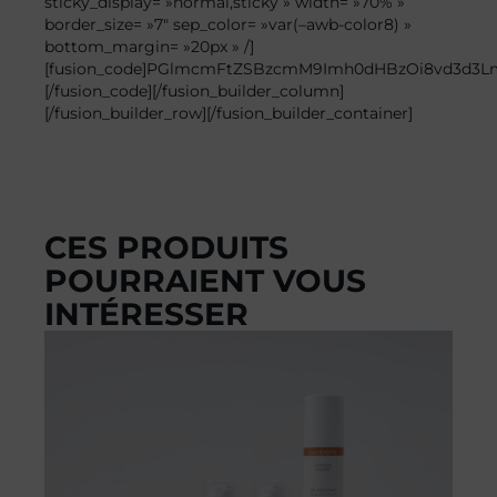
sticky_display= »normal,sticky » width= »70% »
border_size= »7″ sep_color= »var(–awb-color8) »
bottom_margin= »20px » /]
[fusion_code]PGlmcmFtZSBzcmM9Imh0dHBzOi8vd3d3
[/fusion_code][/fusion_builder_column]
[/fusion_builder_row][/fusion_builder_container]
CES PRODUITS
POURRAIENT VOUS
INTÉRESSER