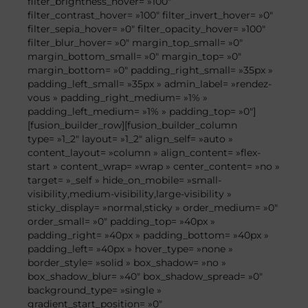
filter_brightness_hover= »100″
filter_contrast_hover= »100″ filter_invert_hover= »0″
filter_sepia_hover= »0″ filter_opacity_hover= »100″
filter_blur_hover= »0″ margin_top_small= »0″
margin_bottom_small= »0″ margin_top= »0″
margin_bottom= »0″ padding_right_small= »35px »
padding_left_small= »35px » admin_label= »rendez-
vous » padding_right_medium= »1% »
padding_left_medium= »1% » padding_top= »0″]
[fusion_builder_row][fusion_builder_column
type= »1_2″ layout= »1_2″ align_self= »auto »
content_layout= »column » align_content= »flex-
start » content_wrap= »wrap » center_content= »no »
target= »_self » hide_on_mobile= »small-
visibility,medium-visibility,large-visibility »
sticky_display= »normal,sticky » order_medium= »0″
order_small= »0″ padding_top= »40px »
padding_right= »40px » padding_bottom= »40px »
padding_left= »40px » hover_type= »none »
border_style= »solid » box_shadow= »no »
box_shadow_blur= »40″ box_shadow_spread= »0″
background_type= »single »
gradient_start_position= »0″