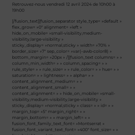
Retrouvez-nous vendredi 12 avril 2024 de 10h00 à
19h00
[/fusion_text][fusion_separator style_type= »default »
flex_grow= »0″ alignment= »left »
hide_on_mobile= »small-visibility,medium-
visibility,large-visibility »
sticky_display= »normal,sticky » width= »70% »
border_size= »7″ sep_color= »var(–awb-color8) »
bottom_margin= »20px » /][fusion_text columns= » »
column_min_width= » » column_spacing= » »
rule_style= » » rule_size= » » rule_color= » » hue= » »
saturation= » » lightness= » » alpha= » »
content_alignment_medium= » »
content_alignment_small= » »
content_alignment= » » hide_on_mobile= »small-
visibility,medium-visibility,large-visibility »
sticky_display= »normal,sticky » class= » » id= » »
margin_top= »5″ margin_right= » »
margin_bottom= » » margin_left= » »
fusion_font_family_text_font= »Montserrat »
fusion_font_variant_text_font= »400″ font_size= » »