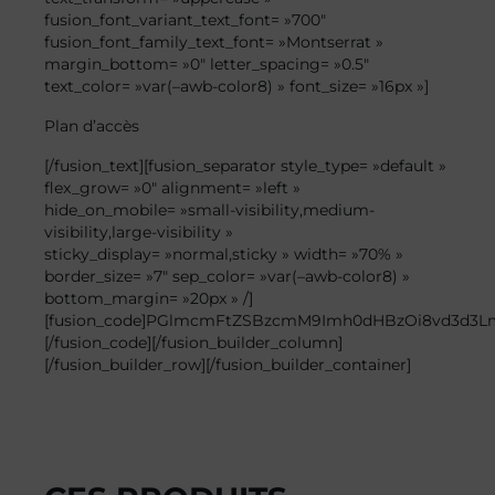
fusion_font_variant_text_font= »700″
fusion_font_family_text_font= »Montserrat »
margin_bottom= »0″ letter_spacing= »0.5″
text_color= »var(–awb-color8) » font_size= »16px »]
Plan
d’accès
[/fusion_text][fusion_separator style_type= »default »
flex_grow= »0″ alignment= »left »
hide_on_mobile= »small-visibility,medium-
visibility,large-visibility »
sticky_display= »normal,sticky » width= »70% »
border_size= »7″ sep_color= »var(–awb-color8) »
bottom_margin= »20px » /]
[fusion_code]PGlmcmFtZSBzcmM9Imh0dHBzOi8vd3d3L
[/fusion_code][/fusion_builder_column]
[/fusion_builder_row][/fusion_builder_container]