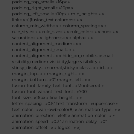
padding_top_small= »16px »
padding_right_small= »10px »
padding_left_small= »10px » min_height= » »
link= » »][fusion_text columns= » »
column_min_width= » » column_spacing= » »
rule_style= » » rule_size= » » rule_color= » » hue= » »
saturation= » » lightness= » » alpha= » »
content_alignment_medium= » »
content_alignment_small= » »
content_alignment= » » hide_on_mobile= »small-
visibility,medium-visibility,large-visibility »
sticky_display= »normal,sticky » class= » » id= » »
margin_top= » » margin_right= » »
margin_bottom= »0″ margin_left= » »
fusion_font_family_text_font= »Montserrat »
fusion_font_variant_text_font= »700″
font_size= »16px » line_height= » »
letter_spacing= »0.5″ text_transform= »uppercase »
text_color= »var(–awb-color8) » animation_type= » »
animation_direction= »left » animation_color= » »
animation_speed= »0.3″ animation_delay= »0″
animation_offset= » » logics= » »]