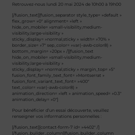
Retrouvez-nous lundi 20 mai 2024 de 10h00 à 19h00
[/fusion_text][fusion_separator style_type= »default »
flex_grow= »0″ alignment= »left »
hide_on_mobile= »small-visibility,medium-
visibility,large-visibility »
sticky_display= »normal,sticky » width= »70% »
border_size= »7″ sep_color= »var(–awb-color8) »
bottom_margin= »20px » /][fusion_text
hide_on_mobile= »small-visibility,medium-
visibility,large-visibility »
sticky_display= »normal,sticky » margin_top= »5″
fusion_font_family_text_font= »Montserrat »
fusion_font_variant_text_font= »400″
text_color= »var(–awb-color8) »
animation_direction= »left » animation_speed= »0.3″
animation_delay= »0″]
Pour bénéficier d’un essai découverte, veuillez
renseigner vos informations personnelles :
[/fusion_text][contact-form-7 id= »4402″ /]
[/fusion_builder_column][fusion_builder_column