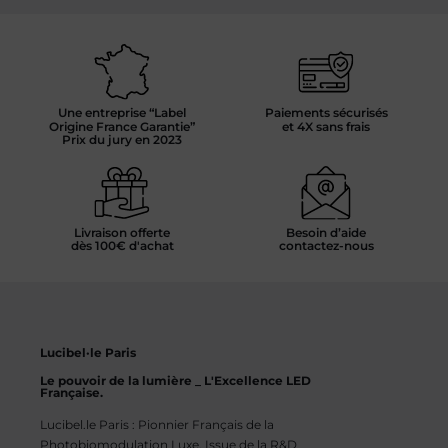
Une entreprise “Label
Paiements sécurisés
Origine France Garantie”
et 4X sans frais
Prix du jury en 2023
Livraison offerte
Besoin d’aide
dès 100€ d'achat
contactez-nous
Lucibel·le Paris
Le pouvoir de la lumière _ L'Excellence LED
Française.
Lucibel.le Paris : Pionnier Français de la
Photobiomodulation Luxe. Issue de la R&D