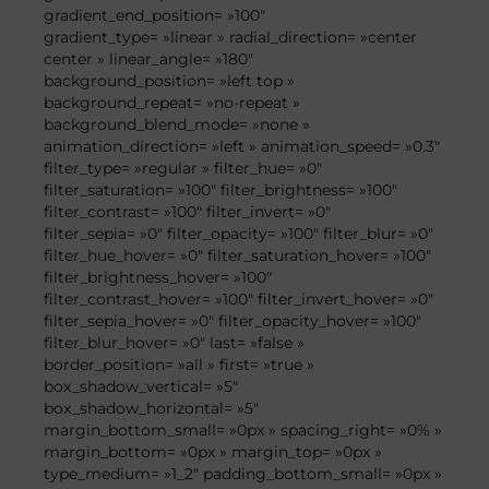
gradient_end_position= »100″
gradient_type= »linear » radial_direction= »center
center » linear_angle= »180″
background_position= »left top »
background_repeat= »no-repeat »
background_blend_mode= »none »
animation_direction= »left » animation_speed= »0.3″
filter_type= »regular » filter_hue= »0″
filter_saturation= »100″ filter_brightness= »100″
filter_contrast= »100″ filter_invert= »0″
filter_sepia= »0″ filter_opacity= »100″ filter_blur= »0″
filter_hue_hover= »0″ filter_saturation_hover= »100″
filter_brightness_hover= »100″
filter_contrast_hover= »100″ filter_invert_hover= »0″
filter_sepia_hover= »0″ filter_opacity_hover= »100″
filter_blur_hover= »0″ last= »false »
border_position= »all » first= »true »
box_shadow_vertical= »5″
box_shadow_horizontal= »5″
margin_bottom_small= »0px » spacing_right= »0% »
margin_bottom= »0px » margin_top= »0px »
type_medium= »1_2″ padding_bottom_small= »0px »