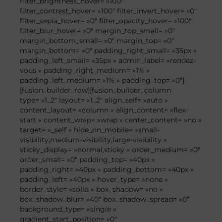
filter_brightness_hover= »100″
filter_contrast_hover= »100″ filter_invert_hover= »0″
filter_sepia_hover= »0″ filter_opacity_hover= »100″
filter_blur_hover= »0″ margin_top_small= »0″
margin_bottom_small= »0″ margin_top= »0″
margin_bottom= »0″ padding_right_small= »35px »
padding_left_small= »35px » admin_label= »rendez-
vous » padding_right_medium= »1% »
padding_left_medium= »1% » padding_top= »0″]
[fusion_builder_row][fusion_builder_column
type= »1_2″ layout= »1_2″ align_self= »auto »
content_layout= »column » align_content= »flex-
start » content_wrap= »wrap » center_content= »no »
target= »_self » hide_on_mobile= »small-
visibility,medium-visibility,large-visibility »
sticky_display= »normal,sticky » order_medium= »0″
order_small= »0″ padding_top= »40px »
padding_right= »40px » padding_bottom= »40px »
padding_left= »40px » hover_type= »none »
border_style= »solid » box_shadow= »no »
box_shadow_blur= »40″ box_shadow_spread= »0″
background_type= »single »
gradient_start_position= »0″