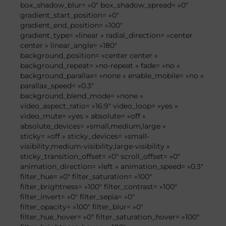
box_shadow_blur= »0″ box_shadow_spread= »0″
gradient_start_position= »0″
gradient_end_position= »100″
gradient_type= »linear » radial_direction= »center
center » linear_angle= »180″
background_position= »center center »
background_repeat= »no-repeat » fade= »no »
background_parallax= »none » enable_mobile= »no »
parallax_speed= »0.3″
background_blend_mode= »none »
video_aspect_ratio= »16:9″ video_loop= »yes »
video_mute= »yes » absolute= »off »
absolute_devices= »small,medium,large »
sticky= »off » sticky_devices= »small-
visibility,medium-visibility,large-visibility »
sticky_transition_offset= »0″ scroll_offset= »0″
animation_direction= »left » animation_speed= »0.3″
filter_hue= »0″ filter_saturation= »100″
filter_brightness= »100″ filter_contrast= »100″
filter_invert= »0″ filter_sepia= »0″
filter_opacity= »100″ filter_blur= »0″
filter_hue_hover= »0″ filter_saturation_hover= »100″