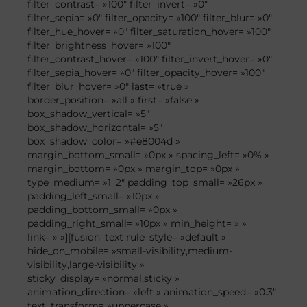
filter_contrast= »100″ filter_invert= »0″
filter_sepia= »0″ filter_opacity= »100″ filter_blur= »0″
filter_hue_hover= »0″ filter_saturation_hover= »100″
filter_brightness_hover= »100″
filter_contrast_hover= »100″ filter_invert_hover= »0″
filter_sepia_hover= »0″ filter_opacity_hover= »100″
filter_blur_hover= »0″ last= »true »
border_position= »all » first= »false »
box_shadow_vertical= »5″
box_shadow_horizontal= »5″
box_shadow_color= »#e8004d »
margin_bottom_small= »0px » spacing_left= »0% »
margin_bottom= »0px » margin_top= »0px »
type_medium= »1_2″ padding_top_small= »26px »
padding_left_small= »10px »
padding_bottom_small= »0px »
padding_right_small= »10px » min_height= » »
link= » »][fusion_text rule_style= »default »
hide_on_mobile= »small-visibility,medium-
visibility,large-visibility »
sticky_display= »normal,sticky »
animation_direction= »left » animation_speed= »0.3″
text_transform= »uppercase »