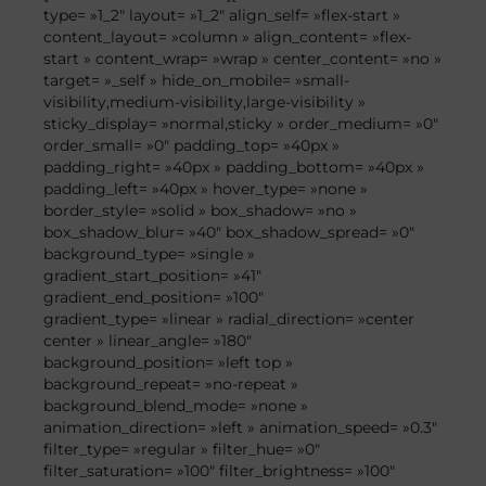
type= »1_2″ layout= »1_2″ align_self= »flex-start »
content_layout= »column » align_content= »flex-
start » content_wrap= »wrap » center_content= »no »
target= »_self » hide_on_mobile= »small-
visibility,medium-visibility,large-visibility »
sticky_display= »normal,sticky » order_medium= »0″
order_small= »0″ padding_top= »40px »
padding_right= »40px » padding_bottom= »40px »
padding_left= »40px » hover_type= »none »
border_style= »solid » box_shadow= »no »
box_shadow_blur= »40″ box_shadow_spread= »0″
background_type= »single »
gradient_start_position= »41″
gradient_end_position= »100″
gradient_type= »linear » radial_direction= »center
center » linear_angle= »180″
background_position= »left top »
background_repeat= »no-repeat »
background_blend_mode= »none »
animation_direction= »left » animation_speed= »0.3″
filter_type= »regular » filter_hue= »0″
filter_saturation= »100″ filter_brightness= »100″