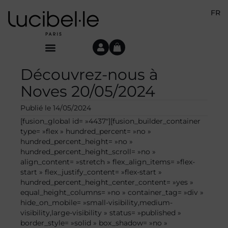
FR
Découvrez-nous à
Noves 20/05/2024
Publié le
14/05/2024
[fusion_global id= »4437″][fusion_builder_container
type= »flex » hundred_percent= »no »
hundred_percent_height= »no »
hundred_percent_height_scroll= »no »
align_content= »stretch » flex_align_items= »flex-
start » flex_justify_content= »flex-start »
hundred_percent_height_center_content= »yes »
equal_height_columns= »no » container_tag= »div »
hide_on_mobile= »small-visibility,medium-
visibility,large-visibility » status= »published »
border_style= »solid » box_shadow= »no »