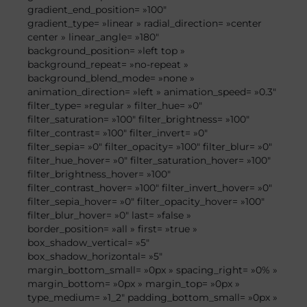
gradient_end_position= »100″
gradient_type= »linear » radial_direction= »center
center » linear_angle= »180″
background_position= »left top »
background_repeat= »no-repeat »
background_blend_mode= »none »
animation_direction= »left » animation_speed= »0.3″
filter_type= »regular » filter_hue= »0″
filter_saturation= »100″ filter_brightness= »100″
filter_contrast= »100″ filter_invert= »0″
filter_sepia= »0″ filter_opacity= »100″ filter_blur= »0″
filter_hue_hover= »0″ filter_saturation_hover= »100″
filter_brightness_hover= »100″
filter_contrast_hover= »100″ filter_invert_hover= »0″
filter_sepia_hover= »0″ filter_opacity_hover= »100″
filter_blur_hover= »0″ last= »false »
border_position= »all » first= »true »
box_shadow_vertical= »5″
box_shadow_horizontal= »5″
margin_bottom_small= »0px » spacing_right= »0% »
margin_bottom= »0px » margin_top= »0px »
type_medium= »1_2″ padding_bottom_small= »0px »