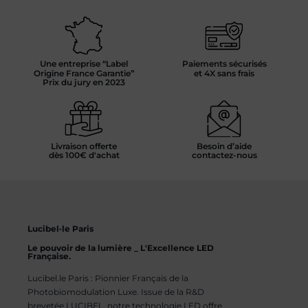
Une entreprise “Label
Paiements sécurisés
Origine France Garantie”
et 4X sans frais
Prix du jury en 2023
Livraison offerte
Besoin d’aide
dès 100€ d'achat
contactez-nous
Lucibel·le Paris
Le pouvoir de la lumière _ L'Excellence LED
Française.
Lucibel.le Paris : Pionnier Français de la
Photobiomodulation Luxe. Issue de la R&D
brevetée LUCIBEL, notre technologie LED offre