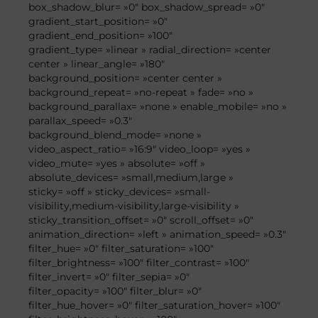
box_shadow_blur= »0″ box_shadow_spread= »0″
gradient_start_position= »0″
gradient_end_position= »100″
gradient_type= »linear » radial_direction= »center
center » linear_angle= »180″
background_position= »center center »
background_repeat= »no-repeat » fade= »no »
background_parallax= »none » enable_mobile= »no »
parallax_speed= »0.3″
background_blend_mode= »none »
video_aspect_ratio= »16:9″ video_loop= »yes »
video_mute= »yes » absolute= »off »
absolute_devices= »small,medium,large »
sticky= »off » sticky_devices= »small-
visibility,medium-visibility,large-visibility »
sticky_transition_offset= »0″ scroll_offset= »0″
animation_direction= »left » animation_speed= »0.3″
filter_hue= »0″ filter_saturation= »100″
filter_brightness= »100″ filter_contrast= »100″
filter_invert= »0″ filter_sepia= »0″
filter_opacity= »100″ filter_blur= »0″
filter_hue_hover= »0″ filter_saturation_hover= »100″