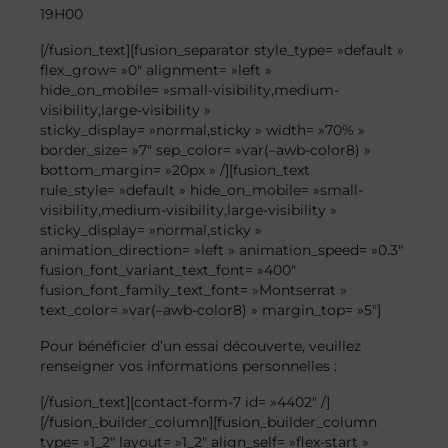
19H00
[/fusion_text][fusion_separator style_type= »default »
flex_grow= »0″ alignment= »left »
hide_on_mobile= »small-visibility,medium-
visibility,large-visibility »
sticky_display= »normal,sticky » width= »70% »
border_size= »7″ sep_color= »var(–awb-color8) »
bottom_margin= »20px » /][fusion_text
rule_style= »default » hide_on_mobile= »small-
visibility,medium-visibility,large-visibility »
sticky_display= »normal,sticky »
animation_direction= »left » animation_speed= »0.3″
fusion_font_variant_text_font= »400″
fusion_font_family_text_font= »Montserrat »
text_color= »var(–awb-color8) » margin_top= »5″]
Pour bénéficier d’un essai découverte, veuillez
renseigner vos informations personnelles :
[/fusion_text][contact-form-7 id= »4402″ /]
[/fusion_builder_column][fusion_builder_column
type= »1_2″ layout= »1_2″ align_self= »flex-start »