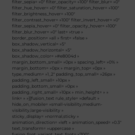
filter_sepia= »0″ filter_opacity= »100″ filter_blur= »0″
filter_hue_hover= »0″ filter_saturation_hover= »100″
filter_brightness_hover= »100″
filter_contrast_hover= »100″ filter_invert_hover= »0″
filter_sepia_hover= »0″ filter_opacity_hover= »100″
filter_blur_hover= »0″ last= »true »
border_position= »all » first= »false »
box_shadow_vertical= »5″
box_shadow_horizontal= »5″
box_shadow_color= »#e8004d »
margin_bottom_small= »0px » spacing_left= »0% »
margin_bottom= »0px » margin_top= »0px »
type_medium= »1_2″ padding_top_small= »26px »
padding_left_small= »10px »
padding_bottom_small= »0px »
padding_right_small= »10px » min_height= » »
link= » »][fusion_text rule_style= »default »
hide_on_mobile= »small-visibility,medium-
visibility,large-visibility »
sticky_display= »normal,sticky »
animation_direction= »left » animation_speed= »0.3″
text_transform= »uppercase »
fusion_font_variant_text_font= »700″