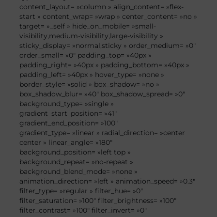
content_layout= »column » align_content= »flex-
start » content_wrap= »wrap » center_content= »no »
target= »_self » hide_on_mobile= »small-
visibility,medium-visibility,large-visibility »
sticky_display= »normal,sticky » order_medium= »0″
order_small= »0″ padding_top= »40px »
padding_right= »40px » padding_bottom= »40px »
padding_left= »40px » hover_type= »none »
border_style= »solid » box_shadow= »no »
box_shadow_blur= »40″ box_shadow_spread= »0″
background_type= »single »
gradient_start_position= »41″
gradient_end_position= »100″
gradient_type= »linear » radial_direction= »center
center » linear_angle= »180″
background_position= »left top »
background_repeat= »no-repeat »
background_blend_mode= »none »
animation_direction= »left » animation_speed= »0.3″
filter_type= »regular » filter_hue= »0″
filter_saturation= »100″ filter_brightness= »100″
filter_contrast= »100″ filter_invert= »0″