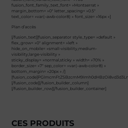
fusion_font_family_text_font= »Montserrat »
margin_bottom= »0″ letter_spacing= »0.5″
text_color= »var(–awb-color8) » font_size= »16px »]
Plan
d’accès
[/fusion_text][fusion_separator style_type= »default »
flex_grow= »0″ alignment= »left »
hide_on_mobile= »small-visibility,medium-
visibility,large-visibility »
sticky_display= »normal,sticky » width= »70% »
border_size= »7″ sep_color= »var(–awb-color8) »
bottom_margin= »20px » /]
[fusion_code]PGlmcmFtZSBzcmM9Imh0dHBzOi8vd3d3
[/fusion_code][/fusion_builder_column]
[/fusion_builder_row][/fusion_builder_container]
CES PRODUITS