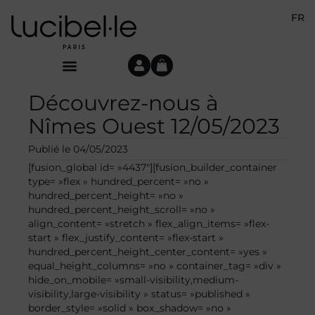
FR
Découvrez-nous à
Nîmes Ouest 12/05/2023
Publié le
04/05/2023
[fusion_global id= »4437″][fusion_builder_container
type= »flex » hundred_percent= »no »
hundred_percent_height= »no »
hundred_percent_height_scroll= »no »
align_content= »stretch » flex_align_items= »flex-
start » flex_justify_content= »flex-start »
hundred_percent_height_center_content= »yes »
equal_height_columns= »no » container_tag= »div »
hide_on_mobile= »small-visibility,medium-
visibility,large-visibility » status= »published »
border_style= »solid » box_shadow= »no »