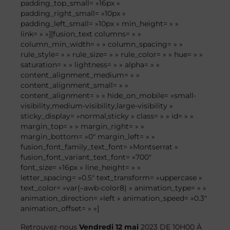
padding_top_small= »16px »
padding_right_small= »10px »
padding_left_small= »10px » min_height= » »
link= » »][fusion_text columns= » »
column_min_width= » » column_spacing= » »
rule_style= » » rule_size= » » rule_color= » » hue= » »
saturation= » » lightness= » » alpha= » »
content_alignment_medium= » »
content_alignment_small= » »
content_alignment= » » hide_on_mobile= »small-
visibility,medium-visibility,large-visibility »
sticky_display= »normal,sticky » class= » » id= » »
margin_top= » » margin_right= » »
margin_bottom= »0″ margin_left= » »
fusion_font_family_text_font= »Montserrat »
fusion_font_variant_text_font= »700″
font_size= »16px » line_height= » »
letter_spacing= »0.5″ text_transform= »uppercase »
text_color= »var(–awb-color8) » animation_type= » »
animation_direction= »left » animation_speed= »0.3″
animation_offset= » »]
Retrouvez-nous
Vendredi 12 mai
2023
DE
10H00 À