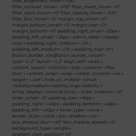
filter_brightness_hover= »100″
filter_contrast_hover= »100″ filter_invert_hover= »0″
filter_sepia_hover= »0″ filter_opacity_hover= »100″
filter_blur_hover= »0″ margin_top_small= »0″
margin_bottom_small= »0″ margin_top= »0″
margin_bottom= »0″ padding_right_small= »35px »
padding_left_small= »35px » admin_label= »rendez-
vous » padding_right_medium= »1% »
padding_left_medium= »1% » padding_top= »0″]
[fusion_builder_row][fusion_builder_column
type= »1_2″ layout= »1_2″ align_self= »auto »
content_layout= »column » align_content= »flex-
start » content_wrap= »wrap » center_content= »no »
target= »_self » hide_on_mobile= »small-
visibility,medium-visibility,large-visibility »
sticky_display= »normal,sticky » order_medium= »0″
order_small= »0″ padding_top= »40px »
padding_right= »40px » padding_bottom= »40px »
padding_left= »40px » hover_type= »none »
border_style= »solid » box_shadow= »no »
box_shadow_blur= »40″ box_shadow_spread= »0″
background_type= »single »
gradient_start_position= »0″