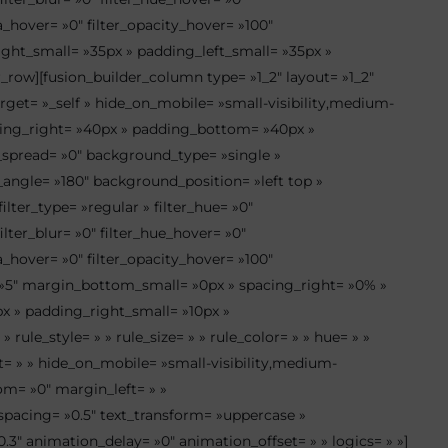
ia_hover= »0″ filter_opacity_hover= »100″
ht_small= »35px » padding_left_small= »35px »
row][fusion_builder_column type= »1_2″ layout= »1_2″
rget= »_self » hide_on_mobile= »small-visibility,medium-
adding_right= »40px » padding_bottom= »40px »
_spread= »0″ background_type= »single »
r_angle= »180″ background_position= »left top »
ter_type= »regular » filter_hue= »0″
filter_blur= »0″ filter_hue_hover= »0″
ia_hover= »0″ filter_opacity_hover= »100″
al= »5″ margin_bottom_small= »0px » spacing_right= »0% »
 » padding_right_small= »10px »
ule_style= » » rule_size= » » rule_color= » » hue= » »
= » » hide_on_mobile= »small-visibility,medium-
tom= »0″ margin_left= » »
_spacing= »0.5″ text_transform= »uppercase »
.3″ animation_delay= »0″ animation_offset= » » logics= » »]