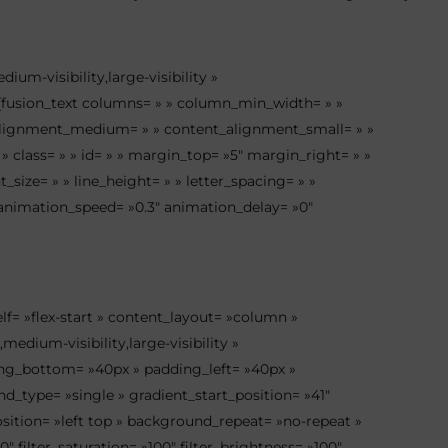
ium-visibility,large-visibility »
][fusion_text columns= » » column_min_width= » »
ent_alignment_medium= » » content_alignment_small= » »
 » class= » » id= » » margin_top= »5″ margin_right= » »
size= » » line_height= » » letter_spacing= » »
» animation_speed= »0.3″ animation_delay= »0″
elf= »flex-start » content_layout= »column »
edium-visibility,large-visibility »
ing_bottom= »40px » padding_left= »40px »
_type= »single » gradient_start_position= »41″
osition= »left top » background_repeat= »no-repeat »
 filter_saturation= »100″ filter_brightness= »100″