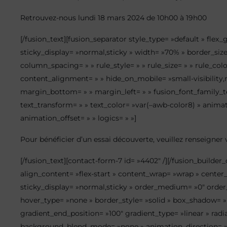
Retrouvez-nous lundi 18 mars 2024 de 10h00 à 19h00
[/fusion_text][fusion_separator style_type= »default » flex_
sticky_display= »normal,sticky » width= »70% » border_si
column_spacing= » » rule_style= » » rule_size= » » rule_co
content_alignment= » » hide_on_mobile= »small-visibility,me
margin_bottom= » » margin_left= » » fusion_font_family_tex
text_transform= » » text_color= »var(–awb-color8) » anima
animation_offset= » » logics= » »]
Pour bénéficier d’un essai découverte, veuillez renseigner 
[/fusion_text][contact-form-7 id= »4402″ /][/fusion_builder
align_content= »flex-start » content_wrap= »wrap » center_c
sticky_display= »normal,sticky » order_medium= »0″ orde
hover_type= »none » border_style= »solid » box_shadow= 
gradient_end_position= »100″ gradient_type= »linear » rad
background_blend_mode= »none » animation_direction= »left 