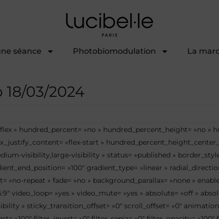
une séance
Photobiomodulation
La mar
 18/03/2024
= »flex » hundred_percent= »no » hundred_percent_height= »no » 
 flex_justify_content= »flex-start » hundred_percent_height_cent
dium-visibility,large-visibility » status= »published » border_s
nt_end_position= »100″ gradient_type= »linear » radial_directio
 »no-repeat » fade= »no » background_parallax= »none » enable
″ video_loop= »yes » video_mute= »yes » absolute= »off » absolu
ibility » sticky_transition_offset= »0″ scroll_offset= »0″ animatio
ast= »100″ filter_invert= »0″ filter_sepia= »0″ filter_opacity= »100″ 