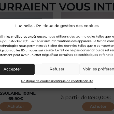
URRAIENT VOUS IN
Lucibelle - Politique de gestion des cookies
ffrir les meilleures expériences, nous utilisons des technologies telles que l
s pour stocker et/ou accéder aux informations des appareils. Le fait de con
technologies nous permettra de traiter des données telles que le comport
igation ou les ID uniques sur ce site. Le fait de ne pas consentir ou de retire
tement peut avoir un effet négatif sur certaines caractéristiques et fonctio
Accepter
Refuser
Voir les préfére
Politique de cookies
Politique de confidentialité
 CORPS RÉNOVATION
MASQUE OVE
ISSULAIRE 100ML
à partir de
1490,00
€
69,90
€
Acheter
Acheter