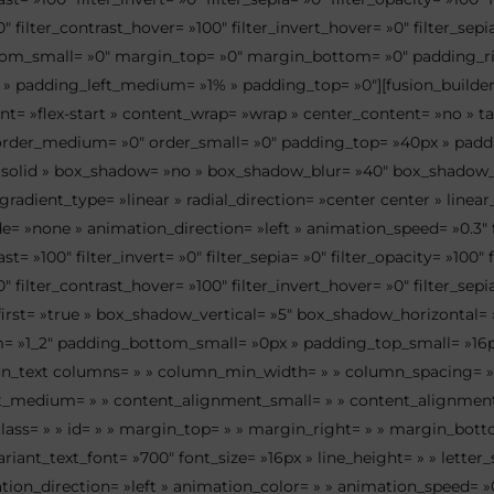
″ filter_contrast_hover= »100″ filter_invert_hover= »0″ filter_sep
tom_small= »0″ margin_top= »0″ margin_bottom= »0″ padding_rig
 padding_left_medium= »1% » padding_top= »0″][fusion_builder_
nt= »flex-start » content_wrap= »wrap » center_content= »no » ta
cky » order_medium= »0″ order_small= »0″ padding_top= »40px » p
 »solid » box_shadow= »no » box_shadow_blur= »40″ box_shadow
gradient_type= »linear » radial_direction= »center center » linea
none » animation_direction= »left » animation_speed= »0.3″ fil
ast= »100″ filter_invert= »0″ filter_sepia= »0″ filter_opacity= »100″ 
″ filter_contrast_hover= »100″ filter_invert_hover= »0″ filter_sep
l » first= »true » box_shadow_vertical= »5″ box_shadow_horizont
»1_2″ padding_bottom_small= »0px » padding_top_small= »16px
ion_text columns= » » column_min_width= » » column_spacing= » » r
ent_medium= » » content_alignment_small= » » content_alignment
 » class= » » id= » » margin_top= » » margin_right= » » margin_bot
riant_text_font= »700″ font_size= »16px » line_height= » » letter
ion_direction= »left » animation_color= » » animation_speed= »0