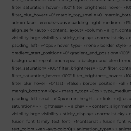
filter_saturation_hover= »100″ filter_brightness_hover= »100
filter_blur_hover= »0″ margin_top_small= »0″ margin_bot
admin_label= »rendez-vous » padding_right_medium= »1% »
align_self= »auto » content_layout= »column » align_conte
visibility,large-visibility » sticky_display= »normal,sti
padding_left= »40px » hover_type= »none » border_style=
gradient_start_position= »0″ gradient_end_position= »100″ 
background_repeat= »no-repeat » background_blend_mode= »
filter_saturation= »100″ filter_brightness= »100″ filter_contr
filter_saturation_hover= »100″ filter_brightness_hover= »100
filter_blur_hover= »0″ last= »false » border_position= »al
margin_bottom= »0px » margin_top= »0px » type_medium= 
padding_left_small= »10px » min_height= » » link= » »][fus
saturation= » » lightness= » » alpha= » » content_alignm
visibility,large-visibility » sticky_display= »normal,sticky
fusion_font_family_text_font= »Montserrat » fusion_font_va
text_color= »var(–awb-color8) » animation_type= » » animat