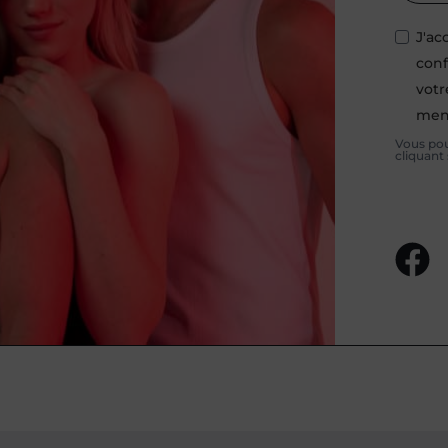
J'ac
conf
votr
ment
Vous pou
cliquant 