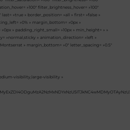
turation_hover= »100″ filter_brightness_hover= »100″
last= »true » border_position= »all » first= »false »
ing_left= »0% » margin_bottom= »0px »
»0px » padding_right_small= »10px » min_height= » »
lay= »normal,sticky » animation_direction= »left »
»Montserrat » margin_bottom= »0″ letter_spacing= »0.5″
ium-visibility,large-visibility »
TFtMyExZDI4ODguMzA2NzMxNDYxNzU5ITJkNC4wMDMyOTAyNz