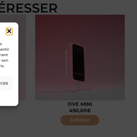
TÉRESSER
es
sentir
ement
r son
ns.
nces
OVE MINI
490,00
€
Acheter