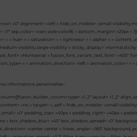
grow= »0″ alignment= »left » hide_on_mobile= »small-visibility,med
ze= »7″ sep_color= »var(–awb-color8) » bottom_margin= »20px » /
lor= » » hue= » » saturation= » » lightness= » » alpha= » » cont
dium-visibility,large-visibility » sticky_display= »normal,sticky
t_font= »Montserrat » fusion_font_variant_text_font= »400″ font_
tion_type= » » animation_direction= »left » animation_color= » 
vos informations personnelles :
_column][fusion_builder_column type= »1_2″ layout= »1_2″ align_s
ontent= »no » target= »_self » hide_on_mobile= »small-visibility,m
r_small= »0″ padding_top= »40px » padding_right= »40px » padd
»no » box_shadow_blur= »40″ box_shadow_spread= »0″ background
ial_direction= »center center » linear_angle= »180″ background_p
» animation_speed= »0.3″ filter_type= »regular » filter_hue= »0″