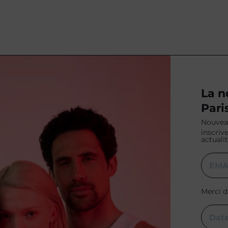
La n
Pari
Nouveau
inscriv
actualit
Merci d