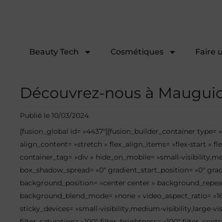
Beauty Tech
Cosmétiques
Faire 
Découvrez-nous à Mauguio
Publié le
10/03/2024
[fusion_global id= »4437″][fusion_builder_container type
align_content= »stretch » flex_align_items= »flex-start »
container_tag= »div » hide_on_mobile= »small-visibility,me
box_shadow_spread= »0″ gradient_start_position= »0″ gradie
background_position= »center center » background_repeat=
background_blend_mode= »none » video_aspect_ratio= »16:9
sticky_devices= »small-visibility,medium-visibility,large-vis
filter_saturation= »100″ filter_brightness= »100″ filter_contr