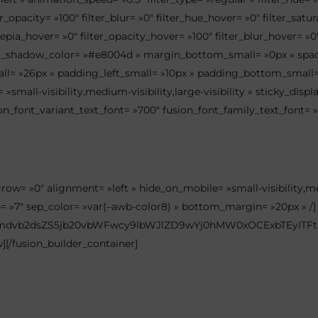
lter_opacity= »100″ filter_blur= »0″ filter_hue_hover= »0″ filter_sa
sepia_hover= »0″ filter_opacity_hover= »100″ filter_blur_hover= »0″ 
ox_shadow_color= »#e8004d » margin_bottom_small= »0px » spac
= »26px » padding_left_small= »10px » padding_bottom_small= 
 »small-visibility,medium-visibility,large-visibility » sticky_disp
on_font_variant_text_font= »700″ fusion_font_family_text_font= 
grow= »0″ alignment= »left » hide_on_mobile= »small-visibility,med
e= »7″ sep_color= »var(–awb-color8) » bottom_margin= »20px » /]
3Lmdvb2dsZS5jb20vbWFwcy9lbWJlZD9wYj0hMW0xOCExbTEyI
][/fusion_builder_container]