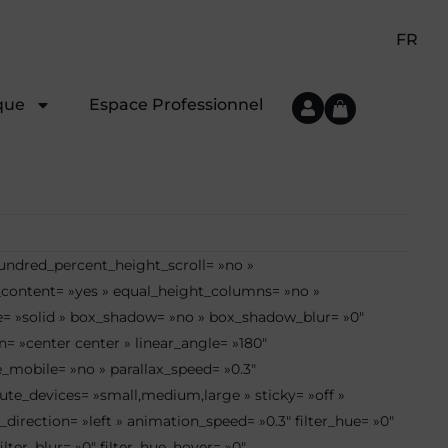
FR
que
Espace Professionnel
hundred_percent_height_scroll= »no »
er_content= »yes » equal_height_columns= »no »
tyle= »solid » box_shadow= »no » box_shadow_blur= »0″
n= »center center » linear_angle= »180″
_mobile= »no » parallax_speed= »0.3″
te_devices= »small,medium,large » sticky= »off »
n_direction= »left » animation_speed= »0.3″ filter_hue= »0″
filter_blur= »0″ filter_hue_hover= »0″