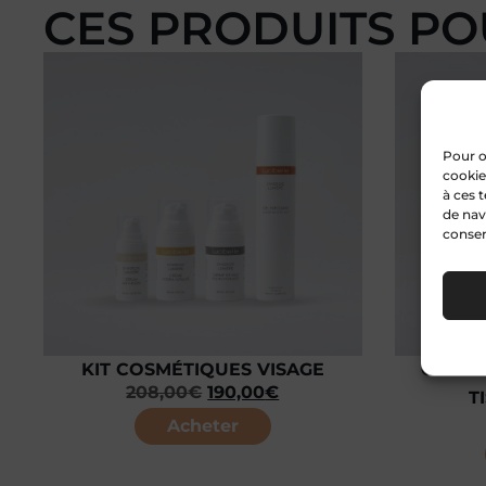
CES PRODUITS PO
Pour o
cookie
à ces 
de nav
consen
KIT COSMÉTIQUES VISAGE
CRÈME
208,00
€
190,00
€
T
Acheter