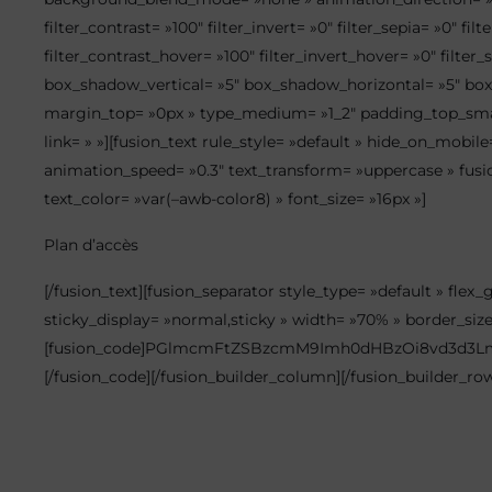
filter_contrast= »100″ filter_invert= »0″ filter_sepia= »0″ fi
filter_contrast_hover= »100″ filter_invert_hover= »0″ filter_
box_shadow_vertical= »5″ box_shadow_horizontal= »5″ b
margin_top= »0px » type_medium= »1_2″ padding_top_small
link= » »][fusion_text rule_style= »default » hide_on_mobile=
animation_speed= »0.3″ text_transform= »uppercase » fusi
text_color= »var(–awb-color8) » font_size= »16px »]
Plan
d’accès
[/fusion_text][fusion_separator style_type= »default » flex_
sticky_display= »normal,sticky » width= »70% » border_siz
[fusion_code]PGlmcmFtZSBzcmM9Imh0dHBzOi8vd3d
[/fusion_code][/fusion_builder_column][/fusion_builder_row