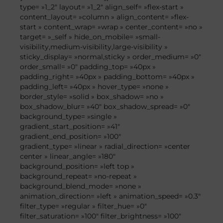
type= »1_2″ layout= »1_2″ align_self= »flex-start »
content_layout= »column » align_content= »flex-
start » content_wrap= »wrap » center_content= »no »
target= »_self » hide_on_mobile= »small-
visibility,medium-visibility,large-visibility »
sticky_display= »normal,sticky » order_medium= »0″
order_small= »0″ padding_top= »40px »
padding_right= »40px » padding_bottom= »40px »
padding_left= »40px » hover_type= »none »
border_style= »solid » box_shadow= »no »
box_shadow_blur= »40″ box_shadow_spread= »0″
background_type= »single »
gradient_start_position= »41″
gradient_end_position= »100″
gradient_type= »linear » radial_direction= »center
center » linear_angle= »180″
background_position= »left top »
background_repeat= »no-repeat »
background_blend_mode= »none »
animation_direction= »left » animation_speed= »0.3″
filter_type= »regular » filter_hue= »0″
filter_saturation= »100″ filter_brightness= »100″