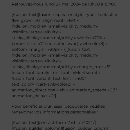
Retrouvez-nous lundi 27 mai 2024 de 10h00 à 19h00
[/fusion_text][fusion_separator style_type= »default »
flex_grow= »0″ alignment= »left »
hide_on_mobile= »small-visibility,medium-
visibility,large-visibility »
sticky_display= »normal,sticky » width= »70% »
border_size= »7″ sep_color= »var(–awb-color8) »
bottom_margin= »20px » /][fusion_text
hide_on_mobile= »small-visibility,medium-
visibility,large-visibility »
sticky_display= »normal,sticky » margin_top= »5″
fusion_font_family_text_font= »Montserrat »
fusion_font_variant_text_font= »400″
text_color= »var(–awb-color8) »
animation_direction= »left » animation_speed= »0.3″
animation_delay= »0″]
Pour bénéficier d’un essai découverte, veuillez
renseigner vos informations personnelles :
[/fusion_text][contact-form-7 id= »4402″ /]
[/fusion_builder_column][fusion_builder_column