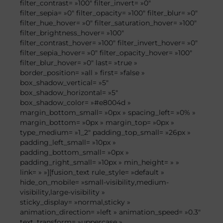
filter_contrast= »100″ filter_invert= »0″
filter_sepia= »0″ filter_opacity= »100″ filter_blur= »0″
filter_hue_hover= »0″ filter_saturation_hover= »100″
filter_brightness_hover= »100″
filter_contrast_hover= »100″ filter_invert_hover= »0″
filter_sepia_hover= »0″ filter_opacity_hover= »100″
filter_blur_hover= »0″ last= »true »
border_position= »all » first= »false »
box_shadow_vertical= »5″
box_shadow_horizontal= »5″
box_shadow_color= »#e8004d »
margin_bottom_small= »0px » spacing_left= »0% »
margin_bottom= »0px » margin_top= »0px »
type_medium= »1_2″ padding_top_small= »26px »
padding_left_small= »10px »
padding_bottom_small= »0px »
padding_right_small= »10px » min_height= » »
link= » »][fusion_text rule_style= »default »
hide_on_mobile= »small-visibility,medium-
visibility,large-visibility »
sticky_display= »normal,sticky »
animation_direction= »left » animation_speed= »0.3″
text_transform= »uppercase »