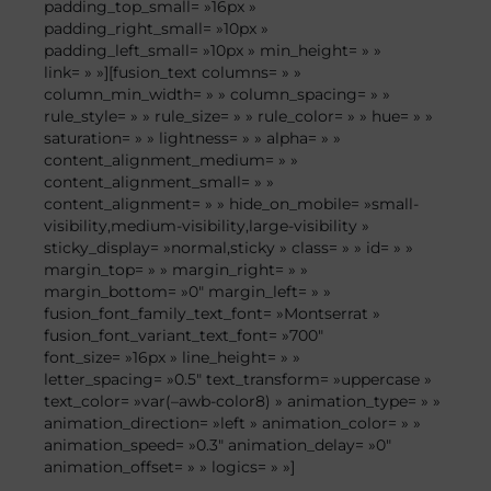
padding_top_small= »16px »
padding_right_small= »10px »
padding_left_small= »10px » min_height= » »
link= » »][fusion_text columns= » »
column_min_width= » » column_spacing= » »
rule_style= » » rule_size= » » rule_color= » » hue= » »
saturation= » » lightness= » » alpha= » »
content_alignment_medium= » »
content_alignment_small= » »
content_alignment= » » hide_on_mobile= »small-
visibility,medium-visibility,large-visibility »
sticky_display= »normal,sticky » class= » » id= » »
margin_top= » » margin_right= » »
margin_bottom= »0″ margin_left= » »
fusion_font_family_text_font= »Montserrat »
fusion_font_variant_text_font= »700″
font_size= »16px » line_height= » »
letter_spacing= »0.5″ text_transform= »uppercase »
text_color= »var(–awb-color8) » animation_type= » »
animation_direction= »left » animation_color= » »
animation_speed= »0.3″ animation_delay= »0″
animation_offset= » » logics= » »]