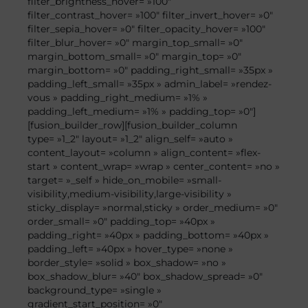
filter_brightness_hover= »100″
filter_contrast_hover= »100″ filter_invert_hover= »0″
filter_sepia_hover= »0″ filter_opacity_hover= »100″
filter_blur_hover= »0″ margin_top_small= »0″
margin_bottom_small= »0″ margin_top= »0″
margin_bottom= »0″ padding_right_small= »35px »
padding_left_small= »35px » admin_label= »rendez-
vous » padding_right_medium= »1% »
padding_left_medium= »1% » padding_top= »0″]
[fusion_builder_row][fusion_builder_column
type= »1_2″ layout= »1_2″ align_self= »auto »
content_layout= »column » align_content= »flex-
start » content_wrap= »wrap » center_content= »no »
target= »_self » hide_on_mobile= »small-
visibility,medium-visibility,large-visibility »
sticky_display= »normal,sticky » order_medium= »0″
order_small= »0″ padding_top= »40px »
padding_right= »40px » padding_bottom= »40px »
padding_left= »40px » hover_type= »none »
border_style= »solid » box_shadow= »no »
box_shadow_blur= »40″ box_shadow_spread= »0″
background_type= »single »
gradient_start_position= »0″