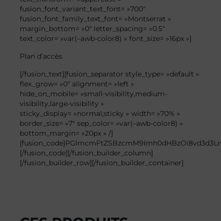
fusion_font_variant_text_font= »700″
fusion_font_family_text_font= »Montserrat »
margin_bottom= »0″ letter_spacing= »0.5″
text_color= »var(–awb-color8) » font_size= »16px »]
Plan
d’accès
[/fusion_text][fusion_separator style_type= »default »
flex_grow= »0″ alignment= »left »
hide_on_mobile= »small-visibility,medium-
visibility,large-visibility »
sticky_display= »normal,sticky » width= »70% »
border_size= »7″ sep_color= »var(–awb-color8) »
bottom_margin= »20px » /]
[fusion_code]PGlmcmFtZSBzcmM9Imh0dHBzOi8vd3d3
[/fusion_code][/fusion_builder_column]
[/fusion_builder_row][/fusion_builder_container]