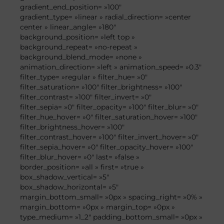
gradient_end_position= »100″
gradient_type= »linear » radial_direction= »center
center » linear_angle= »180″
background_position= »left top »
background_repeat= »no-repeat »
background_blend_mode= »none »
animation_direction= »left » animation_speed= »0.3″
filter_type= »regular » filter_hue= »0″
filter_saturation= »100″ filter_brightness= »100″
filter_contrast= »100″ filter_invert= »0″
filter_sepia= »0″ filter_opacity= »100″ filter_blur= »0″
filter_hue_hover= »0″ filter_saturation_hover= »100″
filter_brightness_hover= »100″
filter_contrast_hover= »100″ filter_invert_hover= »0″
filter_sepia_hover= »0″ filter_opacity_hover= »100″
filter_blur_hover= »0″ last= »false »
border_position= »all » first= »true »
box_shadow_vertical= »5″
box_shadow_horizontal= »5″
margin_bottom_small= »0px » spacing_right= »0% »
margin_bottom= »0px » margin_top= »0px »
type_medium= »1_2″ padding_bottom_small= »0px »