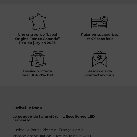
Une entreprise “Label
Paiements sécurisés
Origine France Garantie”
et 4X sans frais
Prix du jury en 2023
Livraison offerte
Besoin d’aide
dès 100€ d'achat
contactez-nous
Lucibel·le Paris
Le pouvoir de la lumière _ L'Excellence LED
Française.
Lucibel.le Paris : Pionnier Français de la
Photobiomodulation Luxe. Issue de la R&D