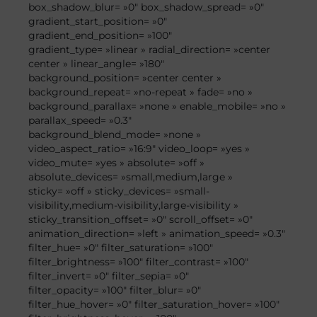
box_shadow_blur= »0″ box_shadow_spread= »0″
gradient_start_position= »0″
gradient_end_position= »100″
gradient_type= »linear » radial_direction= »center
center » linear_angle= »180″
background_position= »center center »
background_repeat= »no-repeat » fade= »no »
background_parallax= »none » enable_mobile= »no »
parallax_speed= »0.3″
background_blend_mode= »none »
video_aspect_ratio= »16:9″ video_loop= »yes »
video_mute= »yes » absolute= »off »
absolute_devices= »small,medium,large »
sticky= »off » sticky_devices= »small-
visibility,medium-visibility,large-visibility »
sticky_transition_offset= »0″ scroll_offset= »0″
animation_direction= »left » animation_speed= »0.3″
filter_hue= »0″ filter_saturation= »100″
filter_brightness= »100″ filter_contrast= »100″
filter_invert= »0″ filter_sepia= »0″
filter_opacity= »100″ filter_blur= »0″
filter_hue_hover= »0″ filter_saturation_hover= »100″