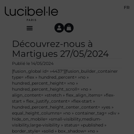
FR
Découvrez-nous à
Martigues 27/05/2024
Publié le
14/05/2024
[fusion_global id= »4437″][fusion_builder_container
type= »flex » hundred_percent= »no »
hundred_percent_height= »no »
hundred_percent_height_scroll= »no »
align_content= »stretch » flex_align_items= »flex-
start » flex_justify_content= »flex-start »
hundred_percent_height_center_content= »yes »
equal_height_columns= »no » container_tag= »div »
hide_on_mobile= »small-visibility,medium-
visibility,large-visibility » status= »published »
border_style= »solid » box_shadow= »no »