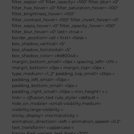
filter_sepia= »0″ filter_opacity= »100″ filter_blur= »0″
filter_hue_hover= »0″ filter_saturation_hover= »100″
filter_brightness_hover= »100″
filter_contrast_hover= »100″ filter_invert_hover= »0″
filter_sepia_hover= »0″ filter_opacity_hover= »100″
filter_blur_hover= »0″ last= »true »
border_position= »all » first= »false »
box_shadow_vertical= »5″
box_shadow_horizontal= »5″
box_shadow_color= »#e8004d »
margin_bottom_small= »0px » spacing_left= »0% »
margin_bottom= »0px » margin_top= »0px »
type_medium= »1_2″ padding_top_small= »26px »
padding_left_small= »10px »
padding_bottom_small= »0px »
padding_right_small= »10px » min_height= » »
link= » »][fusion_text rule_style= »default »
hide_on_mobile= »small-visibility,medium-
visibility,large-visibility »
sticky_display= »normal,sticky »
animation_direction= »left » animation_speed= »0.3″
text_transform= »uppercase »
fusion_font_variant_text_font= »700″