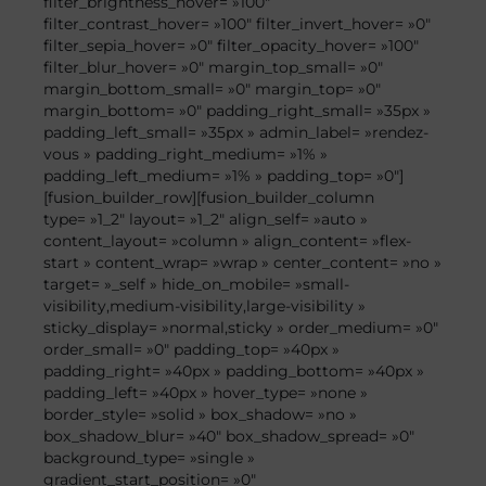
filter_brightness_hover= »100″
filter_contrast_hover= »100″ filter_invert_hover= »0″
filter_sepia_hover= »0″ filter_opacity_hover= »100″
filter_blur_hover= »0″ margin_top_small= »0″
margin_bottom_small= »0″ margin_top= »0″
margin_bottom= »0″ padding_right_small= »35px »
padding_left_small= »35px » admin_label= »rendez-
vous » padding_right_medium= »1% »
padding_left_medium= »1% » padding_top= »0″]
[fusion_builder_row][fusion_builder_column
type= »1_2″ layout= »1_2″ align_self= »auto »
content_layout= »column » align_content= »flex-
start » content_wrap= »wrap » center_content= »no »
target= »_self » hide_on_mobile= »small-
visibility,medium-visibility,large-visibility »
sticky_display= »normal,sticky » order_medium= »0″
order_small= »0″ padding_top= »40px »
padding_right= »40px » padding_bottom= »40px »
padding_left= »40px » hover_type= »none »
border_style= »solid » box_shadow= »no »
box_shadow_blur= »40″ box_shadow_spread= »0″
background_type= »single »
gradient_start_position= »0″