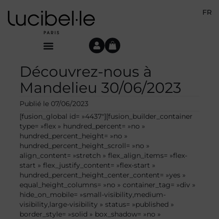
FR
Découvrez-nous à
Mandelieu 30/06/2023
Publié le
07/06/2023
[fusion_global id= »4437″][fusion_builder_container
type= »flex » hundred_percent= »no »
hundred_percent_height= »no »
hundred_percent_height_scroll= »no »
align_content= »stretch » flex_align_items= »flex-
start » flex_justify_content= »flex-start »
hundred_percent_height_center_content= »yes »
equal_height_columns= »no » container_tag= »div »
hide_on_mobile= »small-visibility,medium-
visibility,large-visibility » status= »published »
border_style= »solid » box_shadow= »no »