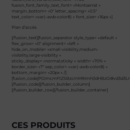
fusion_font_family_text_font= »Montserrat »
margin_bottom= »0″ letter_spacing= »0.5″
text_color= »var(–awb-color8) » font_size= »16px »]
Plan
d’accès
[/fusion_text][fusion_separator style_type= »default »
flex_grow= »0″ alignment= »left »
hide_on_mobile= »small-visibility,medium-
visibility,large-visibility »
sticky_display= »normal,sticky » width= »70% »
border_size= »7″ sep_color= »var(–awb-color8) »
bottom_margin= »20px » /]
[fusion_code]PGlmcmFtZSBzcmM9Imh0dHBzOi8vd3d3
[/fusion_code][/fusion_builder_column]
[/fusion_builder_row][/fusion_builder_container]
CES PRODUITS