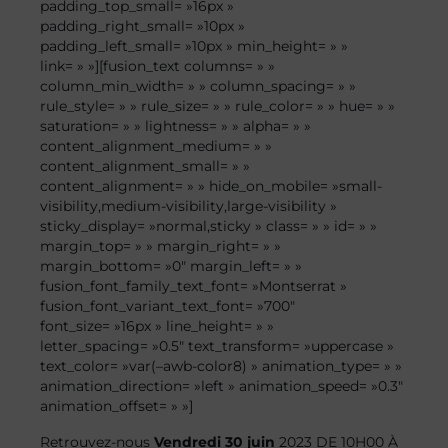
padding_top_small= »16px »
padding_right_small= »10px »
padding_left_small= »10px » min_height= » »
link= » »][fusion_text columns= » »
column_min_width= » » column_spacing= » »
rule_style= » » rule_size= » » rule_color= » » hue= » »
saturation= » » lightness= » » alpha= » »
content_alignment_medium= » »
content_alignment_small= » »
content_alignment= » » hide_on_mobile= »small-
visibility,medium-visibility,large-visibility »
sticky_display= »normal,sticky » class= » » id= » »
margin_top= » » margin_right= » »
margin_bottom= »0″ margin_left= » »
fusion_font_family_text_font= »Montserrat »
fusion_font_variant_text_font= »700″
font_size= »16px » line_height= » »
letter_spacing= »0.5″ text_transform= »uppercase »
text_color= »var(–awb-color8) » animation_type= » »
animation_direction= »left » animation_speed= »0.3″
animation_offset= » »]
Retrouvez-nous
Vendredi 30 juin
2023
DE
10H00 À