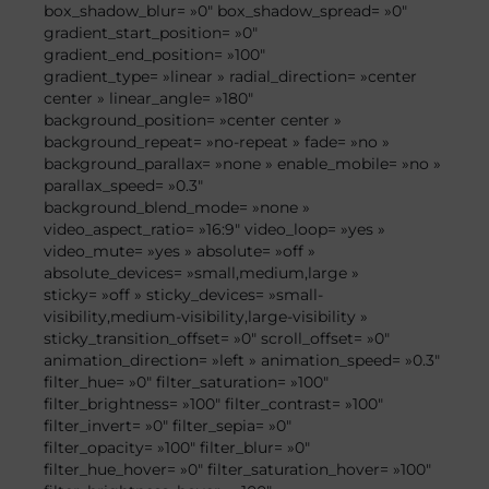
box_shadow_blur= »0″ box_shadow_spread= »0″
gradient_start_position= »0″
gradient_end_position= »100″
gradient_type= »linear » radial_direction= »center
center » linear_angle= »180″
background_position= »center center »
background_repeat= »no-repeat » fade= »no »
background_parallax= »none » enable_mobile= »no »
parallax_speed= »0.3″
background_blend_mode= »none »
video_aspect_ratio= »16:9″ video_loop= »yes »
video_mute= »yes » absolute= »off »
absolute_devices= »small,medium,large »
sticky= »off » sticky_devices= »small-
visibility,medium-visibility,large-visibility »
sticky_transition_offset= »0″ scroll_offset= »0″
animation_direction= »left » animation_speed= »0.3″
filter_hue= »0″ filter_saturation= »100″
filter_brightness= »100″ filter_contrast= »100″
filter_invert= »0″ filter_sepia= »0″
filter_opacity= »100″ filter_blur= »0″
filter_hue_hover= »0″ filter_saturation_hover= »100″