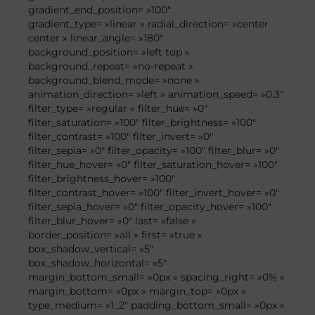
gradient_end_position= »100″
gradient_type= »linear » radial_direction= »center
center » linear_angle= »180″
background_position= »left top »
background_repeat= »no-repeat »
background_blend_mode= »none »
animation_direction= »left » animation_speed= »0.3″
filter_type= »regular » filter_hue= »0″
filter_saturation= »100″ filter_brightness= »100″
filter_contrast= »100″ filter_invert= »0″
filter_sepia= »0″ filter_opacity= »100″ filter_blur= »0″
filter_hue_hover= »0″ filter_saturation_hover= »100″
filter_brightness_hover= »100″
filter_contrast_hover= »100″ filter_invert_hover= »0″
filter_sepia_hover= »0″ filter_opacity_hover= »100″
filter_blur_hover= »0″ last= »false »
border_position= »all » first= »true »
box_shadow_vertical= »5″
box_shadow_horizontal= »5″
margin_bottom_small= »0px » spacing_right= »0% »
margin_bottom= »0px » margin_top= »0px »
type_medium= »1_2″ padding_bottom_small= »0px »