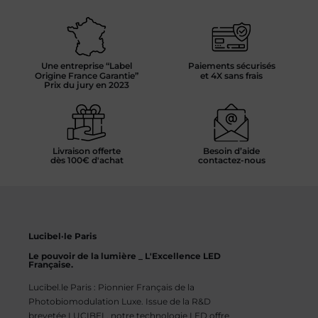
Une entreprise “Label
Paiements sécurisés
Origine France Garantie”
et 4X sans frais
Prix du jury en 2023
Livraison offerte
Besoin d’aide
dès 100€ d'achat
contactez-nous
Lucibel·le Paris
Le pouvoir de la lumière _ L'Excellence LED
Française.
Lucibel.le Paris : Pionnier Français de la
Photobiomodulation Luxe. Issue de la R&D
brevetée LUCIBEL, notre technologie LED offre