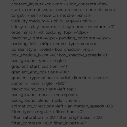
content_layout= »column » align_content= »flex-
start » content_wrap= »wrap » center_content= »no »
target= »_self » hide_on_mobile= »small-
visibility,medium-visibility,large-visibility »
sticky_display= »normal,sticky » order_medium= »0″
order_small= »0″ padding_top= »40px »
padding_right= »40px » padding_bottom= »40px »
padding_left= »40px » hover_type= »none »
border_style= »solid » box_shadow= »no »
box_shadow_blur= »40″ box_shadow_spread= »0″
background_type= »single »
gradient_start_position= »41″
gradient_end_position= »100″
gradient_type= »linear » radial_direction= »center
center » linear_angle= »180″
background_position= »left top »
background_repeat= »no-repeat »
background_blend_mode= »none »
animation_direction= »left » animation_speed= »0.3″
filter_type= »regular » filter_hue= »0″
filter_saturation= »100″ filter_brightness= »100″
filter_contrast= »100″ filter_invert= »0″