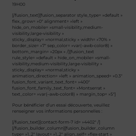
19H00
[/fusion_text][fusion_separator style_type= »default »
flex_grow= »0″ alignment= »left »
hide_on_mobile= »small-visibility,medium-
visibility,large-visibility »
sticky_display= »normal,sticky » width= »70% »
border_size= »7″ sep_color= »var(–awb-color8) »
bottom_margin= »20px » /][fusion_text
rule_style= »default » hide_on_mobile= »small-
visibility,medium-visibility,large-visibility »
sticky_display= »normal,sticky »
animation_direction= »left » animation_speed= »0.3″
fusion_font_variant_text_font= »400″
fusion_font_family_text_font= »Montserrat »
text_color= »var(–awb-color8) » margin_top= »5″]
Pour bénéficier d’un essai découverte, veuillez
renseigner vos informations personnelles :
[/fusion_text][contact-form-7 id= »4402″ /]
[/fusion_builder_column][fusion_builder_column
type= »1_2″ layout= »1_2″ align_self= »flex-start »