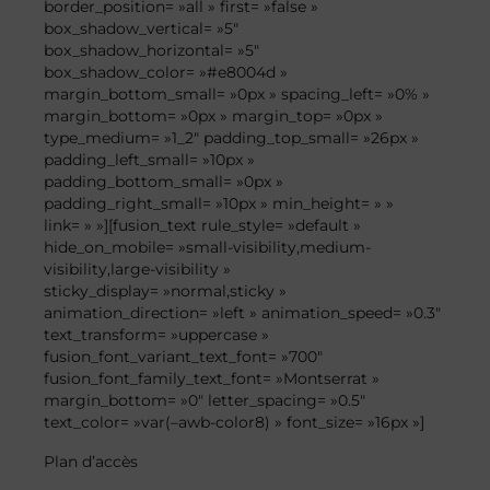
border_position= »all » first= »false »
box_shadow_vertical= »5″
box_shadow_horizontal= »5″
box_shadow_color= »#e8004d »
margin_bottom_small= »0px » spacing_left= »0% »
margin_bottom= »0px » margin_top= »0px »
type_medium= »1_2″ padding_top_small= »26px »
padding_left_small= »10px »
padding_bottom_small= »0px »
padding_right_small= »10px » min_height= » »
link= » »][fusion_text rule_style= »default »
hide_on_mobile= »small-visibility,medium-
visibility,large-visibility »
sticky_display= »normal,sticky »
animation_direction= »left » animation_speed= »0.3″
text_transform= »uppercase »
fusion_font_variant_text_font= »700″
fusion_font_family_text_font= »Montserrat »
margin_bottom= »0″ letter_spacing= »0.5″
text_color= »var(–awb-color8) » font_size= »16px »]
Plan
d’accès