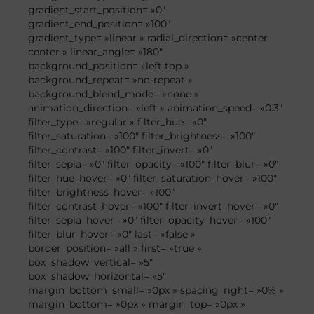
gradient_start_position= »0″
gradient_end_position= »100″
gradient_type= »linear » radial_direction= »center
center » linear_angle= »180″
background_position= »left top »
background_repeat= »no-repeat »
background_blend_mode= »none »
animation_direction= »left » animation_speed= »0.3″
filter_type= »regular » filter_hue= »0″
filter_saturation= »100″ filter_brightness= »100″
filter_contrast= »100″ filter_invert= »0″
filter_sepia= »0″ filter_opacity= »100″ filter_blur= »0″
filter_hue_hover= »0″ filter_saturation_hover= »100″
filter_brightness_hover= »100″
filter_contrast_hover= »100″ filter_invert_hover= »0″
filter_sepia_hover= »0″ filter_opacity_hover= »100″
filter_blur_hover= »0″ last= »false »
border_position= »all » first= »true »
box_shadow_vertical= »5″
box_shadow_horizontal= »5″
margin_bottom_small= »0px » spacing_right= »0% »
margin_bottom= »0px » margin_top= »0px »