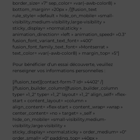
border_size= »7″ sep_color= »var(–awb-color8) »
bottom_margin= »20px » /][fusion_text
rule_style= »default » hide_on_mobile= »small-
visibility,medium-visibility,large-visibility »
sticky_display= »normal,sticky »
animation_direction= »left » animation_speed= »0.3″
fusion_font_variant_text_font= »400″
fusion_font_family_text_font= »Montserrat »
text_color= »var(–awb-color8) » margin_top= »5″]
Pour bénéficier d’un essai découverte, veuillez
renseigner vos informations personnelles :
[/fusion_text][contact-form-7 id= »4402″ /]
[/fusion_builder_column][fusion_builder_column
type= »1_2″ type= »1_2″ layout= »1_2″ align_self= »flex-
start » content_layout= »column »
align_content= »flex-start » content_wrap= »wrap »
center_content= »no » target= »_self »
hide_on_mobile= »small-visibility,medium-
visibility,large-visibility »
sticky_display= »normal,sticky » order_medium= »0″
order_small= »0″ padding_top= »40px »