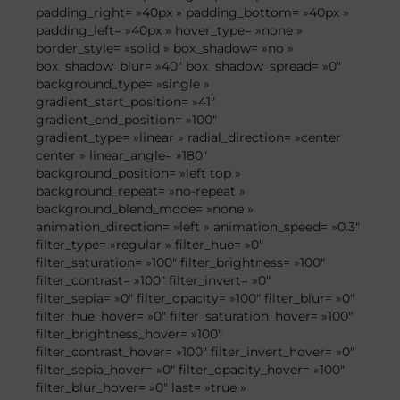
padding_right= »40px » padding_bottom= »40px »
padding_left= »40px » hover_type= »none »
border_style= »solid » box_shadow= »no »
box_shadow_blur= »40″ box_shadow_spread= »0″
background_type= »single »
gradient_start_position= »41″
gradient_end_position= »100″
gradient_type= »linear » radial_direction= »center
center » linear_angle= »180″
background_position= »left top »
background_repeat= »no-repeat »
background_blend_mode= »none »
animation_direction= »left » animation_speed= »0.3″
filter_type= »regular » filter_hue= »0″
filter_saturation= »100″ filter_brightness= »100″
filter_contrast= »100″ filter_invert= »0″
filter_sepia= »0″ filter_opacity= »100″ filter_blur= »0″
filter_hue_hover= »0″ filter_saturation_hover= »100″
filter_brightness_hover= »100″
filter_contrast_hover= »100″ filter_invert_hover= »0″
filter_sepia_hover= »0″ filter_opacity_hover= »100″
filter_blur_hover= »0″ last= »true »