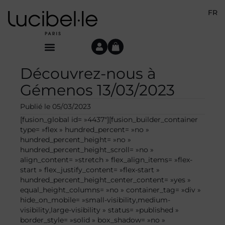
FR
Découvrez-nous à
Gémenos 13/03/2023
Publié le
05/03/2023
[fusion_global id= »4437″][fusion_builder_container
type= »flex » hundred_percent= »no »
hundred_percent_height= »no »
hundred_percent_height_scroll= »no »
align_content= »stretch » flex_align_items= »flex-
start » flex_justify_content= »flex-start »
hundred_percent_height_center_content= »yes »
equal_height_columns= »no » container_tag= »div »
hide_on_mobile= »small-visibility,medium-
visibility,large-visibility » status= »published »
border_style= »solid » box_shadow= »no »