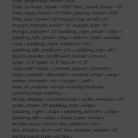
filter_brightness_hover= »100″
filter_contrast_hover= »100″ filter_invert_hover= »0″
filter_sepia_hover= »0″ filter_opacity_hover= »100″
filter_blur_hover= »0″ margin_top_small= »0″
margin_bottom_small= »0″ margin_top= »0″
margin_bottom= »0″ padding_right_small= »35px »
padding_left_small= »35px » admin_label= »rendez-
vous » padding_right_medium= »1% »
padding_left_medium= »1% » padding_top= »0″]
[fusion_builder_row][fusion_builder_column
type= »1_2″ type= »1_2″ layout= »1_2″
align_self= »auto » content_layout= »column »
align_content= »flex-start » content_wrap= »wrap »
center_content= »no » target= »_self »
hide_on_mobile= »small-visibility,medium-
visibility,large-visibility »
sticky_display= »normal,sticky » order_medium= »0″
order_small= »0″ padding_top= »40px »
padding_right= »40px » padding_bottom= »40px »
padding_left= »40px » hover_type= »none »
border_style= »solid » box_shadow= »no »
box_shadow_blur= »40″ box_shadow_spread= »0″
background_type= »single »