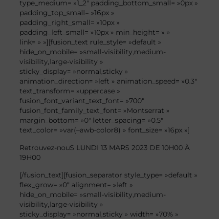
type_medium= »1_2″ padding_bottom_small= »0px »
padding_top_small= »16px »
padding_right_small= »10px »
padding_left_small= »10px » min_height= » »
link= » »][fusion_text rule_style= »default »
hide_on_mobile= »small-visibility,medium-
visibility,large-visibility »
sticky_display= »normal,sticky »
animation_direction= »left » animation_speed= »0.3″
text_transform= »uppercase »
fusion_font_variant_text_font= »700″
fusion_font_family_text_font= »Montserrat »
margin_bottom= »0″ letter_spacing= »0.5″
text_color= »var(–awb-color8) » font_size= »16px »]
Retrouvez-nouS
LUNDI 13 MARS
2023
DE
10H00 À
19H00
[/fusion_text][fusion_separator style_type= »default »
flex_grow= »0″ alignment= »left »
hide_on_mobile= »small-visibility,medium-
visibility,large-visibility »
sticky_display= »normal,sticky » width= »70% »