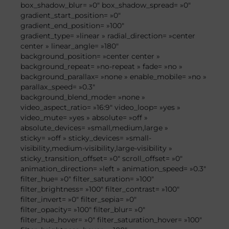
box_shadow_blur= »0″ box_shadow_spread= »0″
gradient_start_position= »0″
gradient_end_position= »100″
gradient_type= »linear » radial_direction= »center
center » linear_angle= »180″
background_position= »center center »
background_repeat= »no-repeat » fade= »no »
background_parallax= »none » enable_mobile= »no »
parallax_speed= »0.3″
background_blend_mode= »none »
video_aspect_ratio= »16:9″ video_loop= »yes »
video_mute= »yes » absolute= »off »
absolute_devices= »small,medium,large »
sticky= »off » sticky_devices= »small-
visibility,medium-visibility,large-visibility »
sticky_transition_offset= »0″ scroll_offset= »0″
animation_direction= »left » animation_speed= »0.3″
filter_hue= »0″ filter_saturation= »100″
filter_brightness= »100″ filter_contrast= »100″
filter_invert= »0″ filter_sepia= »0″
filter_opacity= »100″ filter_blur= »0″
filter_hue_hover= »0″ filter_saturation_hover= »100″