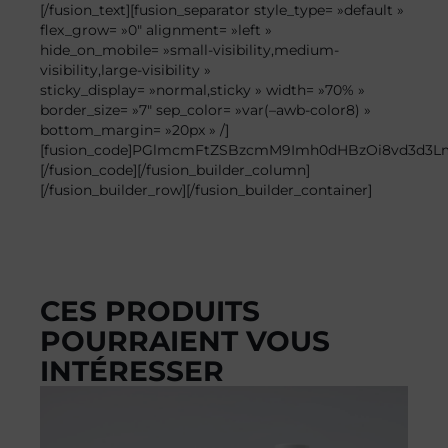
[/fusion_text][fusion_separator style_type= »default »
flex_grow= »0″ alignment= »left »
hide_on_mobile= »small-visibility,medium-
visibility,large-visibility »
sticky_display= »normal,sticky » width= »70% »
border_size= »7″ sep_color= »var(–awb-color8) »
bottom_margin= »20px » /]
[fusion_code]PGlmcmFtZSBzcmM9Imh0dHBzOi8vd3d3
[/fusion_code][/fusion_builder_column]
[/fusion_builder_row][/fusion_builder_container]
CES PRODUITS
POURRAIENT VOUS
INTÉRESSER