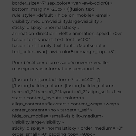
border_size= »7″ sep_color= »var(–awb-color8) »
bottom_margin= »20px » /][fusion_text
rule_style= »default » hide_on_mobile= »small-
visibility,medium-visibility,large-visibility »
sticky_display= »normal,sticky »
animation_direction= »left » animation_speed= »0.3″
fusion_font_variant_text_font= »400″
fusion_font_family_text_font= »Montserrat »
text_color= »var(–awb-color8) » margin_top= »5″]
Pour bénéficier d’un essai découverte, veuillez
renseigner vos informations personnelles :
[/fusion_text][contact-form-7 id= »4402″ /]
[/fusion_builder_column][fusion_builder_column
type= »1_2″ type= »1_2″ layout= »1_2″ align_self= »flex-
start » content_layout= »column »
align_content= »flex-start » content_wrap= »wrap »
center_content= »no » target= »_self »
hide_on_mobile= »small-visibility,medium-
visibility,large-visibility »
sticky_display= »normal,sticky » order_medium= »0″
order_small= »0″ padding_top= »40px »