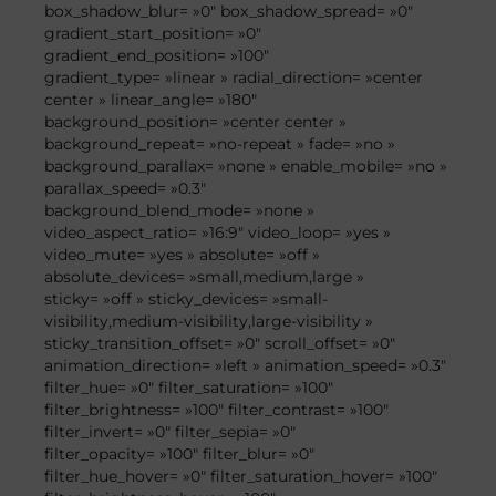
box_shadow_blur= »0″ box_shadow_spread= »0″
gradient_start_position= »0″
gradient_end_position= »100″
gradient_type= »linear » radial_direction= »center
center » linear_angle= »180″
background_position= »center center »
background_repeat= »no-repeat » fade= »no »
background_parallax= »none » enable_mobile= »no »
parallax_speed= »0.3″
background_blend_mode= »none »
video_aspect_ratio= »16:9″ video_loop= »yes »
video_mute= »yes » absolute= »off »
absolute_devices= »small,medium,large »
sticky= »off » sticky_devices= »small-
visibility,medium-visibility,large-visibility »
sticky_transition_offset= »0″ scroll_offset= »0″
animation_direction= »left » animation_speed= »0.3″
filter_hue= »0″ filter_saturation= »100″
filter_brightness= »100″ filter_contrast= »100″
filter_invert= »0″ filter_sepia= »0″
filter_opacity= »100″ filter_blur= »0″
filter_hue_hover= »0″ filter_saturation_hover= »100″