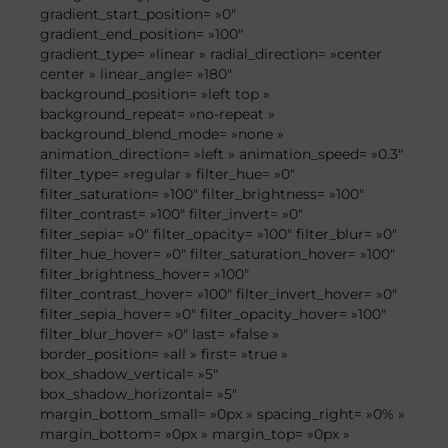
gradient_start_position= »0″
gradient_end_position= »100″
gradient_type= »linear » radial_direction= »center
center » linear_angle= »180″
background_position= »left top »
background_repeat= »no-repeat »
background_blend_mode= »none »
animation_direction= »left » animation_speed= »0.3″
filter_type= »regular » filter_hue= »0″
filter_saturation= »100″ filter_brightness= »100″
filter_contrast= »100″ filter_invert= »0″
filter_sepia= »0″ filter_opacity= »100″ filter_blur= »0″
filter_hue_hover= »0″ filter_saturation_hover= »100″
filter_brightness_hover= »100″
filter_contrast_hover= »100″ filter_invert_hover= »0″
filter_sepia_hover= »0″ filter_opacity_hover= »100″
filter_blur_hover= »0″ last= »false »
border_position= »all » first= »true »
box_shadow_vertical= »5″
box_shadow_horizontal= »5″
margin_bottom_small= »0px » spacing_right= »0% »
margin_bottom= »0px » margin_top= »0px »