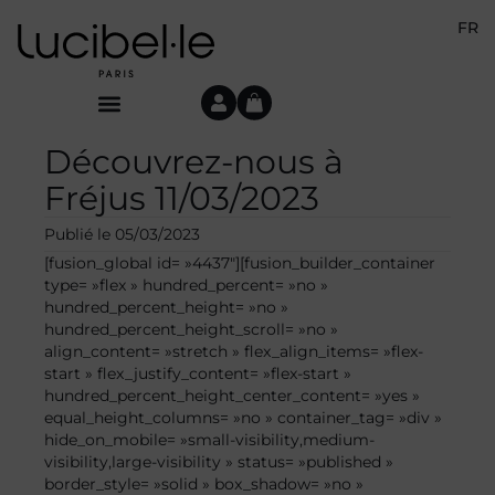
FR
Découvrez-nous à
Fréjus 11/03/2023
Publié le
05/03/2023
[fusion_global id= »4437″][fusion_builder_container
type= »flex » hundred_percent= »no »
hundred_percent_height= »no »
hundred_percent_height_scroll= »no »
align_content= »stretch » flex_align_items= »flex-
start » flex_justify_content= »flex-start »
hundred_percent_height_center_content= »yes »
equal_height_columns= »no » container_tag= »div »
hide_on_mobile= »small-visibility,medium-
visibility,large-visibility » status= »published »
border_style= »solid » box_shadow= »no »