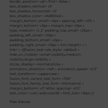
border_position= »all » first= »false »
box_shadow_vertical= »5″
box_shadow_horizontal= »5″
box_shadow_color= »#e8004d »
margin_bottom_small= »0px » spacing_left= »0% »
margin_bottom= »0px » margin_top= »0px »
type_medium= »1_2″ padding_top_small= »26px »
padding_left_small= »10px »
padding_bottom_small= »0px »
padding_right_small= »10px » min_height= » »
link= » »][fusion_text rule_style= »default »
hide_on_mobile= »small-visibility,medium-
visibility,large-visibility »
sticky_display= »normal,sticky »
animation_direction= »left » animation_speed= »0.3″
text_transform= »uppercase »
fusion_font_variant_text_font= »700″
fusion_font_family_text_font= »Montserrat »
margin_bottom= »0″ letter_spacing= »0.5″
text_color= »var(–awb-color8) » font_size= »16px »]
Plan
d’accès