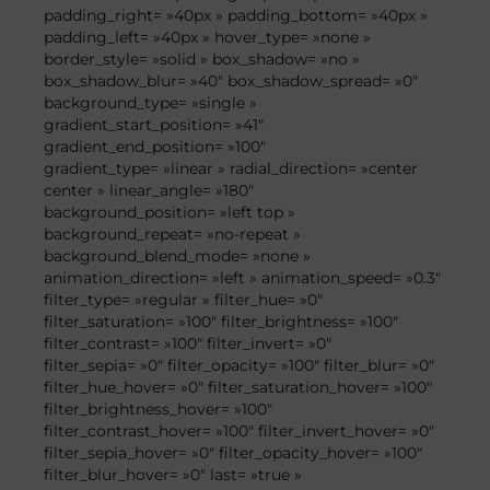
padding_right= »40px » padding_bottom= »40px »
padding_left= »40px » hover_type= »none »
border_style= »solid » box_shadow= »no »
box_shadow_blur= »40″ box_shadow_spread= »0″
background_type= »single »
gradient_start_position= »41″
gradient_end_position= »100″
gradient_type= »linear » radial_direction= »center
center » linear_angle= »180″
background_position= »left top »
background_repeat= »no-repeat »
background_blend_mode= »none »
animation_direction= »left » animation_speed= »0.3″
filter_type= »regular » filter_hue= »0″
filter_saturation= »100″ filter_brightness= »100″
filter_contrast= »100″ filter_invert= »0″
filter_sepia= »0″ filter_opacity= »100″ filter_blur= »0″
filter_hue_hover= »0″ filter_saturation_hover= »100″
filter_brightness_hover= »100″
filter_contrast_hover= »100″ filter_invert_hover= »0″
filter_sepia_hover= »0″ filter_opacity_hover= »100″
filter_blur_hover= »0″ last= »true »