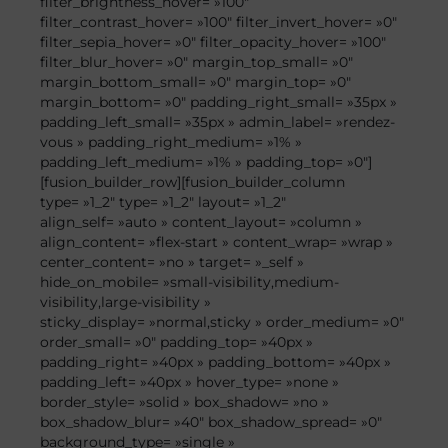
filter_brightness_hover= »100″
filter_contrast_hover= »100″ filter_invert_hover= »0″
filter_sepia_hover= »0″ filter_opacity_hover= »100″
filter_blur_hover= »0″ margin_top_small= »0″
margin_bottom_small= »0″ margin_top= »0″
margin_bottom= »0″ padding_right_small= »35px »
padding_left_small= »35px » admin_label= »rendez-
vous » padding_right_medium= »1% »
padding_left_medium= »1% » padding_top= »0″]
[fusion_builder_row][fusion_builder_column
type= »1_2″ type= »1_2″ layout= »1_2″
align_self= »auto » content_layout= »column »
align_content= »flex-start » content_wrap= »wrap »
center_content= »no » target= »_self »
hide_on_mobile= »small-visibility,medium-
visibility,large-visibility »
sticky_display= »normal,sticky » order_medium= »0″
order_small= »0″ padding_top= »40px »
padding_right= »40px » padding_bottom= »40px »
padding_left= »40px » hover_type= »none »
border_style= »solid » box_shadow= »no »
box_shadow_blur= »40″ box_shadow_spread= »0″
background_type= »single »