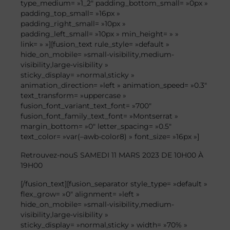
type_medium= »1_2″ padding_bottom_small= »0px »
padding_top_small= »16px »
padding_right_small= »10px »
padding_left_small= »10px » min_height= » »
link= » »][fusion_text rule_style= »default »
hide_on_mobile= »small-visibility,medium-
visibility,large-visibility »
sticky_display= »normal,sticky »
animation_direction= »left » animation_speed= »0.3″
text_transform= »uppercase »
fusion_font_variant_text_font= »700″
fusion_font_family_text_font= »Montserrat »
margin_bottom= »0″ letter_spacing= »0.5″
text_color= »var(–awb-color8) » font_size= »16px »]
Retrouvez-nouS
SAMEDI 11 MARS
2023
DE
10H00 À
19H00
[/fusion_text][fusion_separator style_type= »default »
flex_grow= »0″ alignment= »left »
hide_on_mobile= »small-visibility,medium-
visibility,large-visibility »
sticky_display= »normal,sticky » width= »70% »