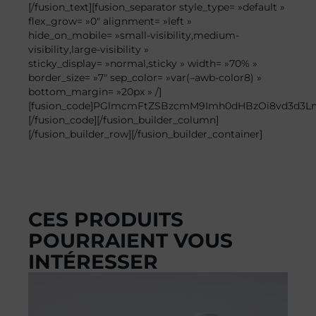
[/fusion_text][fusion_separator style_type= »default »
flex_grow= »0″ alignment= »left »
hide_on_mobile= »small-visibility,medium-
visibility,large-visibility »
sticky_display= »normal,sticky » width= »70% »
border_size= »7″ sep_color= »var(–awb-color8) »
bottom_margin= »20px » /]
[fusion_code]PGlmcmFtZSBzcmM9Imh0dHBzOi8vd3d3
[/fusion_code][/fusion_builder_column]
[/fusion_builder_row][/fusion_builder_container]
CES PRODUITS
POURRAIENT VOUS
INTÉRESSER