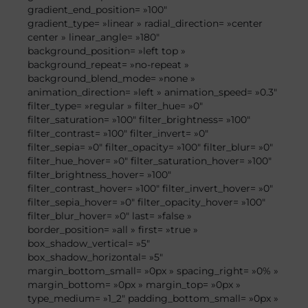
gradient_end_position= »100″
gradient_type= »linear » radial_direction= »center
center » linear_angle= »180″
background_position= »left top »
background_repeat= »no-repeat »
background_blend_mode= »none »
animation_direction= »left » animation_speed= »0.3″
filter_type= »regular » filter_hue= »0″
filter_saturation= »100″ filter_brightness= »100″
filter_contrast= »100″ filter_invert= »0″
filter_sepia= »0″ filter_opacity= »100″ filter_blur= »0″
filter_hue_hover= »0″ filter_saturation_hover= »100″
filter_brightness_hover= »100″
filter_contrast_hover= »100″ filter_invert_hover= »0″
filter_sepia_hover= »0″ filter_opacity_hover= »100″
filter_blur_hover= »0″ last= »false »
border_position= »all » first= »true »
box_shadow_vertical= »5″
box_shadow_horizontal= »5″
margin_bottom_small= »0px » spacing_right= »0% »
margin_bottom= »0px » margin_top= »0px »
type_medium= »1_2″ padding_bottom_small= »0px »