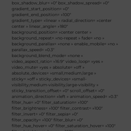
box_shadow_blur= »0″ box_shadow_spread= »0″
gradient_start_position= »0″
gradient_end_position= »100″
gradient_type= »linear » radial_direction= »center
center » linear_angle= »180″
background_position= »center center »
background_repeat= »no-repeat » fade= »no »
background_parallax= »none » enable_mobile= »no »
parallax_speed= »0.3″
background_blend_mode= »none »
video_aspect_ratio= »16:9″ video_loop= »yes »
video_mute= »yes » absolute= »off »
absolute_devices= »small,medium,large »
sticky= »off » sticky_devices= »small-
visibility,medium-visibility,large-visibility »
sticky_transition_offset= »0″ scroll_offset= »0″
animation_direction= »left » animation_speed= »0.3″
filter_hue= »0″ filter_saturation= »100″
filter_brightness= »100″ filter_contrast= »100″
filter_invert= »0″ filter_sepia= »0″
filter_opacity= »100″ filter_blur= »0″
filter_hue_hover= »0″ filter_saturation_hover= »100″