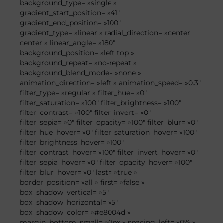
background_type= »single »
gradient_start_position= »41″
gradient_end_position= »100″
gradient_type= »linear » radial_direction= »center
center » linear_angle= »180″
background_position= »left top »
background_repeat= »no-repeat »
background_blend_mode= »none »
animation_direction= »left » animation_speed= »0.3″
filter_type= »regular » filter_hue= »0″
filter_saturation= »100″ filter_brightness= »100″
filter_contrast= »100″ filter_invert= »0″
filter_sepia= »0″ filter_opacity= »100″ filter_blur= »0″
filter_hue_hover= »0″ filter_saturation_hover= »100″
filter_brightness_hover= »100″
filter_contrast_hover= »100″ filter_invert_hover= »0″
filter_sepia_hover= »0″ filter_opacity_hover= »100″
filter_blur_hover= »0″ last= »true »
border_position= »all » first= »false »
box_shadow_vertical= »5″
box_shadow_horizontal= »5″
box_shadow_color= »#e8004d »
margin_bottom_small= »0px » spacing_left= »0% »