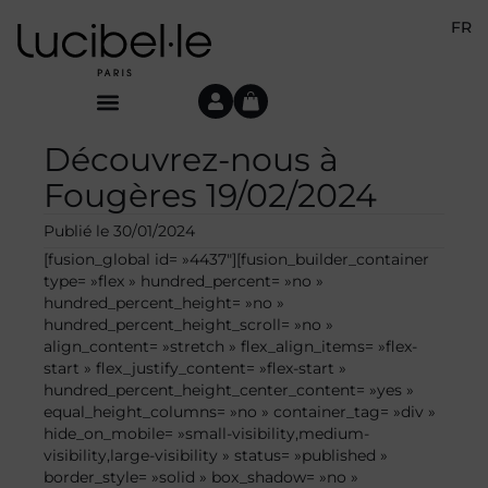
FR
Découvrez-nous à
Fougères 19/02/2024
Publié le
30/01/2024
[fusion_global id= »4437″][fusion_builder_container
type= »flex » hundred_percent= »no »
hundred_percent_height= »no »
hundred_percent_height_scroll= »no »
align_content= »stretch » flex_align_items= »flex-
start » flex_justify_content= »flex-start »
hundred_percent_height_center_content= »yes »
equal_height_columns= »no » container_tag= »div »
hide_on_mobile= »small-visibility,medium-
visibility,large-visibility » status= »published »
border_style= »solid » box_shadow= »no »