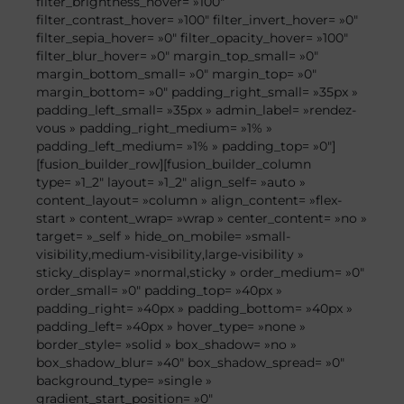
filter_brightness_hover= »100″
filter_contrast_hover= »100″ filter_invert_hover= »0″
filter_sepia_hover= »0″ filter_opacity_hover= »100″
filter_blur_hover= »0″ margin_top_small= »0″
margin_bottom_small= »0″ margin_top= »0″
margin_bottom= »0″ padding_right_small= »35px »
padding_left_small= »35px » admin_label= »rendez-
vous » padding_right_medium= »1% »
padding_left_medium= »1% » padding_top= »0″]
[fusion_builder_row][fusion_builder_column
type= »1_2″ layout= »1_2″ align_self= »auto »
content_layout= »column » align_content= »flex-
start » content_wrap= »wrap » center_content= »no »
target= »_self » hide_on_mobile= »small-
visibility,medium-visibility,large-visibility »
sticky_display= »normal,sticky » order_medium= »0″
order_small= »0″ padding_top= »40px »
padding_right= »40px » padding_bottom= »40px »
padding_left= »40px » hover_type= »none »
border_style= »solid » box_shadow= »no »
box_shadow_blur= »40″ box_shadow_spread= »0″
background_type= »single »
gradient_start_position= »0″