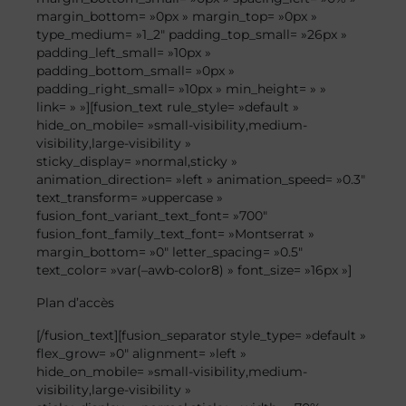
margin_bottom= »0px » margin_top= »0px »
type_medium= »1_2″ padding_top_small= »26px »
padding_left_small= »10px »
padding_bottom_small= »0px »
padding_right_small= »10px » min_height= » »
link= » »][fusion_text rule_style= »default »
hide_on_mobile= »small-visibility,medium-
visibility,large-visibility »
sticky_display= »normal,sticky »
animation_direction= »left » animation_speed= »0.3″
text_transform= »uppercase »
fusion_font_variant_text_font= »700″
fusion_font_family_text_font= »Montserrat »
margin_bottom= »0″ letter_spacing= »0.5″
text_color= »var(–awb-color8) » font_size= »16px »]
Plan
d’accès
[/fusion_text][fusion_separator style_type= »default »
flex_grow= »0″ alignment= »left »
hide_on_mobile= »small-visibility,medium-
visibility,large-visibility »