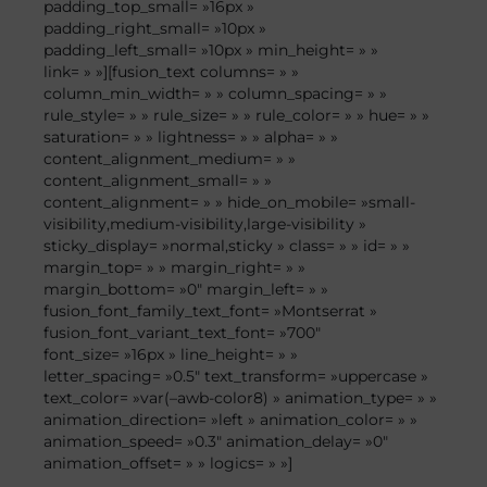
padding_top_small= »16px »
padding_right_small= »10px »
padding_left_small= »10px » min_height= » »
link= » »][fusion_text columns= » »
column_min_width= » » column_spacing= » »
rule_style= » » rule_size= » » rule_color= » » hue= » »
saturation= » » lightness= » » alpha= » »
content_alignment_medium= » »
content_alignment_small= » »
content_alignment= » » hide_on_mobile= »small-
visibility,medium-visibility,large-visibility »
sticky_display= »normal,sticky » class= » » id= » »
margin_top= » » margin_right= » »
margin_bottom= »0″ margin_left= » »
fusion_font_family_text_font= »Montserrat »
fusion_font_variant_text_font= »700″
font_size= »16px » line_height= » »
letter_spacing= »0.5″ text_transform= »uppercase »
text_color= »var(–awb-color8) » animation_type= » »
animation_direction= »left » animation_color= » »
animation_speed= »0.3″ animation_delay= »0″
animation_offset= » » logics= » »]