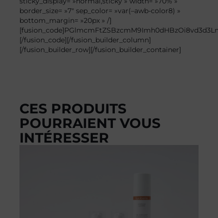
sticky_display= »normal,sticky » width= »70% »
border_size= »7″ sep_color= »var(–awb-color8) »
bottom_margin= »20px » /]
[fusion_code]PGlmcmFtZSBzcmM9Imh0dHBzOi8vd3d3L
[/fusion_code][/fusion_builder_column]
[/fusion_builder_row][/fusion_builder_container]
CES PRODUITS
POURRAIENT VOUS
INTÉRESSER