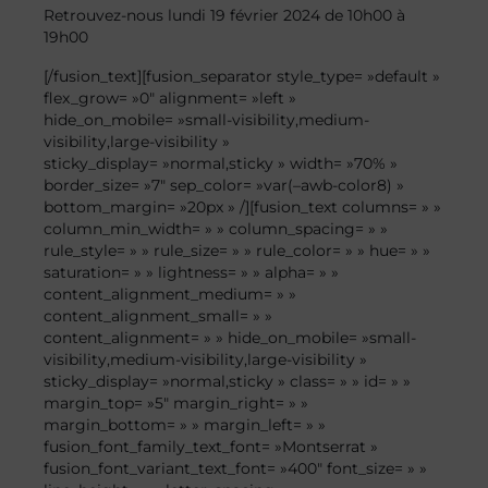
Retrouvez-nous lundi 19 février 2024 de 10h00 à
19h00
[/fusion_text][fusion_separator style_type= »default »
flex_grow= »0″ alignment= »left »
hide_on_mobile= »small-visibility,medium-
visibility,large-visibility »
sticky_display= »normal,sticky » width= »70% »
border_size= »7″ sep_color= »var(–awb-color8) »
bottom_margin= »20px » /][fusion_text columns= » »
column_min_width= » » column_spacing= » »
rule_style= » » rule_size= » » rule_color= » » hue= » »
saturation= » » lightness= » » alpha= » »
content_alignment_medium= » »
content_alignment_small= » »
content_alignment= » » hide_on_mobile= »small-
visibility,medium-visibility,large-visibility »
sticky_display= »normal,sticky » class= » » id= » »
margin_top= »5″ margin_right= » »
margin_bottom= » » margin_left= » »
fusion_font_family_text_font= »Montserrat »
fusion_font_variant_text_font= »400″ font_size= » »