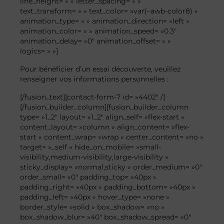
line_height= » » letter_spacing= » »
text_transform= » » text_color= »var(–awb-color8) »
animation_type= » » animation_direction= »left »
animation_color= » » animation_speed= »0.3″
animation_delay= »0″ animation_offset= » »
logics= » »]
Pour bénéficier d’un essai découverte, veuillez
renseigner vos informations personnelles :
[/fusion_text][contact-form-7 id= »4402″ /]
[/fusion_builder_column][fusion_builder_column
type= »1_2″ layout= »1_2″ align_self= »flex-start »
content_layout= »column » align_content= »flex-
start » content_wrap= »wrap » center_content= »no »
target= »_self » hide_on_mobile= »small-
visibility,medium-visibility,large-visibility »
sticky_display= »normal,sticky » order_medium= »0″
order_small= »0″ padding_top= »40px »
padding_right= »40px » padding_bottom= »40px »
padding_left= »40px » hover_type= »none »
border_style= »solid » box_shadow= »no »
box_shadow_blur= »40″ box_shadow_spread= »0″