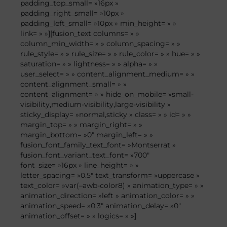
padding_top_small= »16px »
padding_right_small= »10px »
padding_left_small= »10px » min_height= » »
link= » »][fusion_text columns= » »
column_min_width= » » column_spacing= » »
rule_style= » » rule_size= » » rule_color= » » hue= » »
saturation= » » lightness= » » alpha= » »
user_select= » » content_alignment_medium= » »
content_alignment_small= » »
content_alignment= » » hide_on_mobile= »small-
visibility,medium-visibility,large-visibility »
sticky_display= »normal,sticky » class= » » id= » »
margin_top= » » margin_right= » »
margin_bottom= »0″ margin_left= » »
fusion_font_family_text_font= »Montserrat »
fusion_font_variant_text_font= »700″
font_size= »16px » line_height= » »
letter_spacing= »0.5″ text_transform= »uppercase »
text_color= »var(–awb-color8) » animation_type= » »
animation_direction= »left » animation_color= » »
animation_speed= »0.3″ animation_delay= »0″
animation_offset= » » logics= » »]