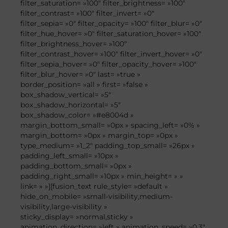
filter_saturation= »100″ filter_brightness= »100″
filter_contrast= »100″ filter_invert= »0″
filter_sepia= »0″ filter_opacity= »100″ filter_blur= »0″
filter_hue_hover= »0″ filter_saturation_hover= »100″
filter_brightness_hover= »100″
filter_contrast_hover= »100″ filter_invert_hover= »0″
filter_sepia_hover= »0″ filter_opacity_hover= »100″
filter_blur_hover= »0″ last= »true »
border_position= »all » first= »false »
box_shadow_vertical= »5″
box_shadow_horizontal= »5″
box_shadow_color= »#e8004d »
margin_bottom_small= »0px » spacing_left= »0% »
margin_bottom= »0px » margin_top= »0px »
type_medium= »1_2″ padding_top_small= »26px »
padding_left_small= »10px »
padding_bottom_small= »0px »
padding_right_small= »10px » min_height= » »
link= » »][fusion_text rule_style= »default »
hide_on_mobile= »small-visibility,medium-
visibility,large-visibility »
sticky_display= »normal,sticky »
animation_direction= »left » animation_speed= »0.3″