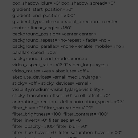
box_shadow_blur= »0″ box_shadow_spread= »0″
gradient_start_position= »0″
gradient_end_position= »100″
gradient_type= »linear » radial_direction= »center
center » linear_angle= »180″
background_position= »center center »
background_repeat= »no-repeat » fade= »no »
background_parallax= »none » enable_mobile= »no »
parallax_speed= »0.3″
background_blend_mode= »none »
video_aspect_ratio= »16:9″ video_loop= »yes »
video_mute= »yes » absolute= »off »
absolute_devices= »small,medium,large »
sticky= »off » sticky_devices= »small-
visibility,medium-visibility,large-visibility »
sticky_transition_offset= »0″ scroll_offset= »0″
animation_direction= »left » animation_speed= »0.3″
filter_hue= »0″ filter_saturation= »100″
filter_brightness= »100″ filter_contrast= »100″
filter_invert= »0″ filter_sepia= »0″
filter_opacity= »100″ filter_blur= »0″
filter_hue_hover= »0″ filter_saturation_hover= »100″