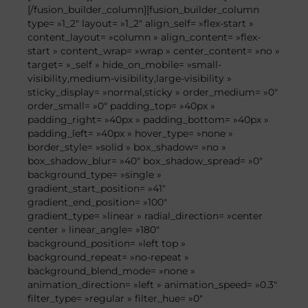
[/fusion_builder_column][fusion_builder_column
type= »1_2″ layout= »1_2″ align_self= »flex-start »
content_layout= »column » align_content= »flex-
start » content_wrap= »wrap » center_content= »no »
target= »_self » hide_on_mobile= »small-
visibility,medium-visibility,large-visibility »
sticky_display= »normal,sticky » order_medium= »0″
order_small= »0″ padding_top= »40px »
padding_right= »40px » padding_bottom= »40px »
padding_left= »40px » hover_type= »none »
border_style= »solid » box_shadow= »no »
box_shadow_blur= »40″ box_shadow_spread= »0″
background_type= »single »
gradient_start_position= »41″
gradient_end_position= »100″
gradient_type= »linear » radial_direction= »center
center » linear_angle= »180″
background_position= »left top »
background_repeat= »no-repeat »
background_blend_mode= »none »
animation_direction= »left » animation_speed= »0.3″
filter_type= »regular » filter_hue= »0″