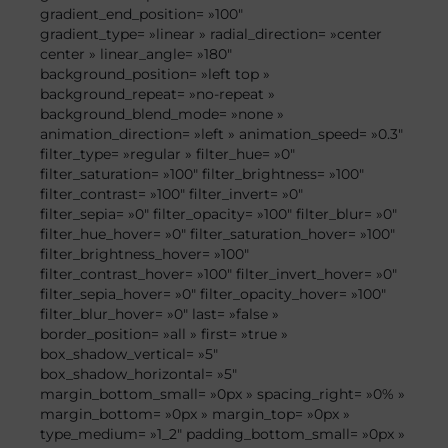
gradient_end_position= »100″
gradient_type= »linear » radial_direction= »center
center » linear_angle= »180″
background_position= »left top »
background_repeat= »no-repeat »
background_blend_mode= »none »
animation_direction= »left » animation_speed= »0.3″
filter_type= »regular » filter_hue= »0″
filter_saturation= »100″ filter_brightness= »100″
filter_contrast= »100″ filter_invert= »0″
filter_sepia= »0″ filter_opacity= »100″ filter_blur= »0″
filter_hue_hover= »0″ filter_saturation_hover= »100″
filter_brightness_hover= »100″
filter_contrast_hover= »100″ filter_invert_hover= »0″
filter_sepia_hover= »0″ filter_opacity_hover= »100″
filter_blur_hover= »0″ last= »false »
border_position= »all » first= »true »
box_shadow_vertical= »5″
box_shadow_horizontal= »5″
margin_bottom_small= »0px » spacing_right= »0% »
margin_bottom= »0px » margin_top= »0px »
type_medium= »1_2″ padding_bottom_small= »0px »