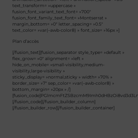
text_transform= »uppercase »
fusion_font_variant_text_font= »700″
fusion_font_family_text_font= »Montserrat »
margin_bottom= »0″ letter_spacing= »0.5″
text_color= »var(–awb-color8) » font_size= »16px »]
Plan
d’accès
[/fusion_text][fusion_separator style_type= »default »
flex_grow= »0″ alignment= »left »
hide_on_mobile= »small-visibility,medium-
visibility,large-visibility »
sticky_display= »normal,sticky » width= »70% »
border_size= »7″ sep_color= »var(–awb-color8) »
bottom_margin= »20px » /]
[fusion_code]PGlmcmFtZSBzcmM9Imh0dHBzOi8vd3d3L
[/fusion_code][/fusion_builder_column]
[/fusion_builder_row][/fusion_builder_container]