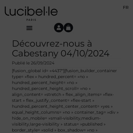
FR
Découvrez-nous à
Cabestany 04/10/2024
Publié le
26/09/2024
[fusion_global id= »4437″][fusion_builder_container
type= »flex » hundred_percent= »no »
hundred_percent_height= »no »
hundred_percent_height_scroll= »no »
align_content= »stretch » flex_align_items= »flex-
start » flex_justify_content= »flex-start »
hundred_percent_height_center_content= »yes »
equal_height_columns= »no » container_tag= »div »
hide_on_mobile= »small-visibility,medium-
visibility,large-visibility » status= »published »
border_style= »solid » box_shadow= »no »