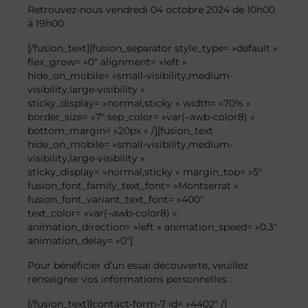
Retrouvez-nous vendredi 04 octobre 2024 de 10h00
à 19h00
[/fusion_text][fusion_separator style_type= »default »
flex_grow= »0″ alignment= »left »
hide_on_mobile= »small-visibility,medium-
visibility,large-visibility »
sticky_display= »normal,sticky » width= »70% »
border_size= »7″ sep_color= »var(–awb-color8) »
bottom_margin= »20px » /][fusion_text
hide_on_mobile= »small-visibility,medium-
visibility,large-visibility »
sticky_display= »normal,sticky » margin_top= »5″
fusion_font_family_text_font= »Montserrat »
fusion_font_variant_text_font= »400″
text_color= »var(–awb-color8) »
animation_direction= »left » animation_speed= »0.3″
animation_delay= »0″]
Pour bénéficier d’un essai découverte, veuillez
renseigner vos informations personnelles :
[/fusion_text][contact-form-7 id= »4402″ /]