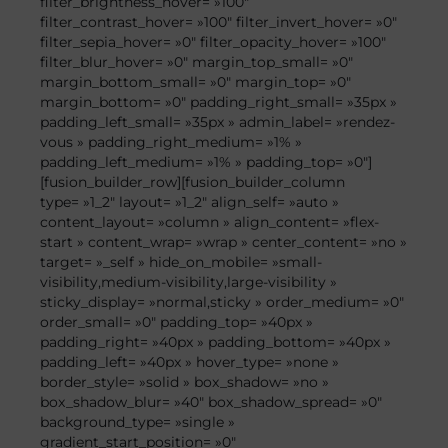
filter_brightness_hover= »100″
filter_contrast_hover= »100″ filter_invert_hover= »0″
filter_sepia_hover= »0″ filter_opacity_hover= »100″
filter_blur_hover= »0″ margin_top_small= »0″
margin_bottom_small= »0″ margin_top= »0″
margin_bottom= »0″ padding_right_small= »35px »
padding_left_small= »35px » admin_label= »rendez-
vous » padding_right_medium= »1% »
padding_left_medium= »1% » padding_top= »0″]
[fusion_builder_row][fusion_builder_column
type= »1_2″ layout= »1_2″ align_self= »auto »
content_layout= »column » align_content= »flex-
start » content_wrap= »wrap » center_content= »no »
target= »_self » hide_on_mobile= »small-
visibility,medium-visibility,large-visibility »
sticky_display= »normal,sticky » order_medium= »0″
order_small= »0″ padding_top= »40px »
padding_right= »40px » padding_bottom= »40px »
padding_left= »40px » hover_type= »none »
border_style= »solid » box_shadow= »no »
box_shadow_blur= »40″ box_shadow_spread= »0″
background_type= »single »
gradient_start_position= »0″