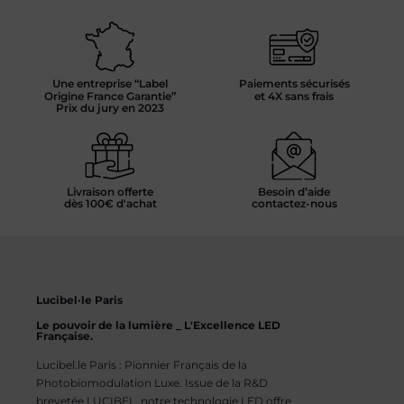
Une entreprise “Label
Paiements sécurisés
Origine France Garantie”
et 4X sans frais
Prix du jury en 2023
Livraison offerte
Besoin d’aide
dès 100€ d'achat
contactez-nous
Lucibel·le Paris
Le pouvoir de la lumière _ L'Excellence LED
Française.
Lucibel.le Paris : Pionnier Français de la
Photobiomodulation Luxe. Issue de la R&D
brevetée LUCIBEL, notre technologie LED offre