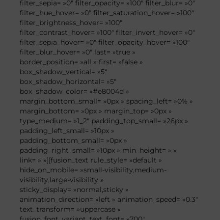
filter_sepia= »0″ filter_opacity= »100″ filter_blur= »0″
filter_hue_hover= »0″ filter_saturation_hover= »100″
filter_brightness_hover= »100″
filter_contrast_hover= »100″ filter_invert_hover= »0″
filter_sepia_hover= »0″ filter_opacity_hover= »100″
filter_blur_hover= »0″ last= »true »
border_position= »all » first= »false »
box_shadow_vertical= »5″
box_shadow_horizontal= »5″
box_shadow_color= »#e8004d »
margin_bottom_small= »0px » spacing_left= »0% »
margin_bottom= »0px » margin_top= »0px »
type_medium= »1_2″ padding_top_small= »26px »
padding_left_small= »10px »
padding_bottom_small= »0px »
padding_right_small= »10px » min_height= » »
link= » »][fusion_text rule_style= »default »
hide_on_mobile= »small-visibility,medium-
visibility,large-visibility »
sticky_display= »normal,sticky »
animation_direction= »left » animation_speed= »0.3″
text_transform= »uppercase »
fusion_font_variant_text_font= »700″