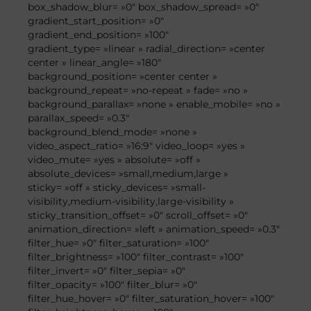
box_shadow_blur= »0″ box_shadow_spread= »0″
gradient_start_position= »0″
gradient_end_position= »100″
gradient_type= »linear » radial_direction= »center
center » linear_angle= »180″
background_position= »center center »
background_repeat= »no-repeat » fade= »no »
background_parallax= »none » enable_mobile= »no »
parallax_speed= »0.3″
background_blend_mode= »none »
video_aspect_ratio= »16:9″ video_loop= »yes »
video_mute= »yes » absolute= »off »
absolute_devices= »small,medium,large »
sticky= »off » sticky_devices= »small-
visibility,medium-visibility,large-visibility »
sticky_transition_offset= »0″ scroll_offset= »0″
animation_direction= »left » animation_speed= »0.3″
filter_hue= »0″ filter_saturation= »100″
filter_brightness= »100″ filter_contrast= »100″
filter_invert= »0″ filter_sepia= »0″
filter_opacity= »100″ filter_blur= »0″
filter_hue_hover= »0″ filter_saturation_hover= »100″