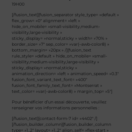
19H00
[/fusion_text][fusion_separator style_type= »default »
flex_grow= »0″ alignment= »left »
hide_on_mobile= »small-visibility,medium-
visibility,large-visibility »
sticky_display= »normal,sticky » width= »70% »
border_size= »7″ sep_color= »var(–awb-color8) »
bottom_margin= »20px » /][fusion_text
rule_style= »default » hide_on_mobile= »small-
visibility,medium-visibility,large-visibility »
sticky_display= »normal,sticky »
animation_direction= »left » animation_speed= »0.3″
fusion_font_variant_text_font= »400″
fusion_font_family_text_font= »Montserrat »
text_color= »var(–awb-color8) » margin_top= »5″]
Pour bénéficier d’un essai découverte, veuillez
renseigner vos informations personnelles :
[/fusion_text][contact-form-7 id= »4402″ /]
[/fusion_builder_column][fusion_builder_column
type= »1_2″ layout= »1_2″ align_self= »flex-start »