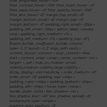
filter_brightness_hover= »100″
filter_contrast_hover= »100″ filter_invert_hover= »0″
filter_sepia_hover= »0″ filter_opacity_hover= »100″
filter_blur_hover= »0″ margin_top_small= »0″
margin_bottom_small= »0″ margin_top= »0″
margin_bottom= »0″ padding_right_small= »35px »
padding_left_small= »35px » admin_label= »rendez-
vous » padding_right_medium= »1% »
padding_left_medium= »1% » padding_top= »0″]
[fusion_builder_row][fusion_builder_column
type= »1_2″ layout= »1_2″ align_self= »auto »
content_layout= »column » align_content= »flex-
start » content_wrap= »wrap » center_content= »no »
target= »_self » hide_on_mobile= »small-
visibility,medium-visibility,large-visibility »
sticky_display= »normal,sticky » order_medium= »0″
order_small= »0″ padding_top= »40px »
padding_right= »40px » padding_bottom= »40px »
padding_left= »40px » hover_type= »none »
border_style= »solid » box_shadow= »no »
box_shadow_blur= »40″ box_shadow_spread= »0″
background_type= »single »
gradient_start_position= »0″