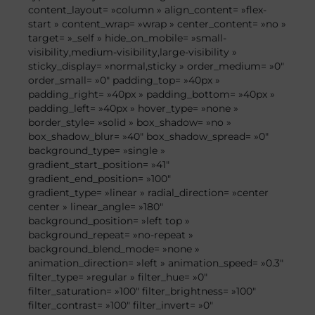
content_layout= »column » align_content= »flex-
start » content_wrap= »wrap » center_content= »no »
target= »_self » hide_on_mobile= »small-
visibility,medium-visibility,large-visibility »
sticky_display= »normal,sticky » order_medium= »0″
order_small= »0″ padding_top= »40px »
padding_right= »40px » padding_bottom= »40px »
padding_left= »40px » hover_type= »none »
border_style= »solid » box_shadow= »no »
box_shadow_blur= »40″ box_shadow_spread= »0″
background_type= »single »
gradient_start_position= »41″
gradient_end_position= »100″
gradient_type= »linear » radial_direction= »center
center » linear_angle= »180″
background_position= »left top »
background_repeat= »no-repeat »
background_blend_mode= »none »
animation_direction= »left » animation_speed= »0.3″
filter_type= »regular » filter_hue= »0″
filter_saturation= »100″ filter_brightness= »100″
filter_contrast= »100″ filter_invert= »0″