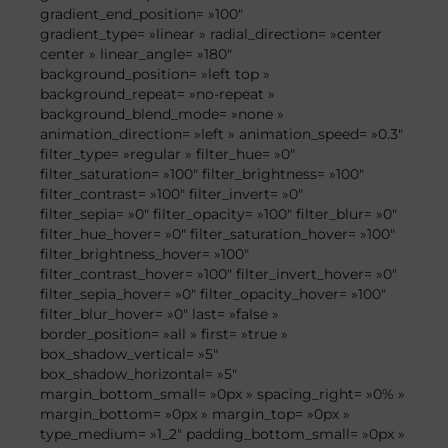
gradient_end_position= »100″
gradient_type= »linear » radial_direction= »center
center » linear_angle= »180″
background_position= »left top »
background_repeat= »no-repeat »
background_blend_mode= »none »
animation_direction= »left » animation_speed= »0.3″
filter_type= »regular » filter_hue= »0″
filter_saturation= »100″ filter_brightness= »100″
filter_contrast= »100″ filter_invert= »0″
filter_sepia= »0″ filter_opacity= »100″ filter_blur= »0″
filter_hue_hover= »0″ filter_saturation_hover= »100″
filter_brightness_hover= »100″
filter_contrast_hover= »100″ filter_invert_hover= »0″
filter_sepia_hover= »0″ filter_opacity_hover= »100″
filter_blur_hover= »0″ last= »false »
border_position= »all » first= »true »
box_shadow_vertical= »5″
box_shadow_horizontal= »5″
margin_bottom_small= »0px » spacing_right= »0% »
margin_bottom= »0px » margin_top= »0px »
type_medium= »1_2″ padding_bottom_small= »0px »