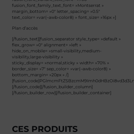
fusion_font_family_text_font= »Montserrat »
margin_bottom= »0″ letter_spacing= »0.5″
text_color= »var(–awb-color8) » font_size= »16px »]
Plan
d’accès
[/fusion_text][fusion_separator style_type= »default »
flex_grow= »0″ alignment= »left »
hide_on_mobile= »small-visibility,medium-
visibility,large-visibility »
sticky_display= »normal,sticky » width= »70% »
border_size= »7″ sep_color= »var(–awb-color8) »
bottom_margin= »20px » /]
[fusion_code]PGlmcmFtZSBzcmM9Imh0dHBzOi8vd3d3
[/fusion_code][/fusion_builder_column]
[/fusion_builder_row][/fusion_builder_container]
CES PRODUITS