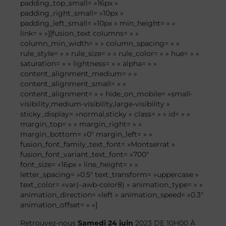
padding_top_small= »16px »
padding_right_small= »10px »
padding_left_small= »10px » min_height= » »
link= » »][fusion_text columns= » »
column_min_width= » » column_spacing= » »
rule_style= » » rule_size= » » rule_color= » » hue= » »
saturation= » » lightness= » » alpha= » »
content_alignment_medium= » »
content_alignment_small= » »
content_alignment= » » hide_on_mobile= »small-
visibility,medium-visibility,large-visibility »
sticky_display= »normal,sticky » class= » » id= » »
margin_top= » » margin_right= » »
margin_bottom= »0″ margin_left= » »
fusion_font_family_text_font= »Montserrat »
fusion_font_variant_text_font= »700″
font_size= »16px » line_height= » »
letter_spacing= »0.5″ text_transform= »uppercase »
text_color= »var(–awb-color8) » animation_type= » »
animation_direction= »left » animation_speed= »0.3″
animation_offset= » »]
Retrouvez-nous
Samedi 24 juin
2023
DE
10H00 À