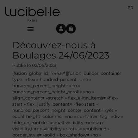
FR
Découvrez-nous à
Boulages 24/06/2023
Publié le
02/06/2023
[fusion_global id= »4437″][fusion_builder_container
type= »flex » hundred_percent= »no »
hundred_percent_height= »no »
hundred_percent_height_scroll= »no »
align_content= »stretch » flex_align_items= »flex-
start » flex_justify_content= »flex-start »
hundred_percent_height_center_content= »yes »
equal_height_columns= »no » container_tag= »div »
hide_on_mobile= »small-visibility,medium-
visibility,large-visibility » status= »published »
border_style= »solid » box_shadow= »no »