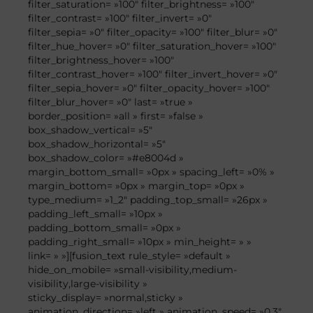
filter_saturation= »100″ filter_brightness= »100″
filter_contrast= »100″ filter_invert= »0″
filter_sepia= »0″ filter_opacity= »100″ filter_blur= »0″
filter_hue_hover= »0″ filter_saturation_hover= »100″
filter_brightness_hover= »100″
filter_contrast_hover= »100″ filter_invert_hover= »0″
filter_sepia_hover= »0″ filter_opacity_hover= »100″
filter_blur_hover= »0″ last= »true »
border_position= »all » first= »false »
box_shadow_vertical= »5″
box_shadow_horizontal= »5″
box_shadow_color= »#e8004d »
margin_bottom_small= »0px » spacing_left= »0% »
margin_bottom= »0px » margin_top= »0px »
type_medium= »1_2″ padding_top_small= »26px »
padding_left_small= »10px »
padding_bottom_small= »0px »
padding_right_small= »10px » min_height= » »
link= » »][fusion_text rule_style= »default »
hide_on_mobile= »small-visibility,medium-
visibility,large-visibility »
sticky_display= »normal,sticky »
animation_direction= »left » animation_speed= »0.3″