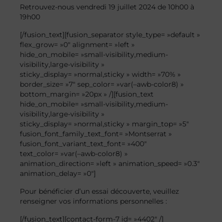
Retrouvez-nous vendredi 19 juillet 2024 de 10h00 à
19h00
[/fusion_text][fusion_separator style_type= »default »
flex_grow= »0″ alignment= »left »
hide_on_mobile= »small-visibility,medium-
visibility,large-visibility »
sticky_display= »normal,sticky » width= »70% »
border_size= »7″ sep_color= »var(–awb-color8) »
bottom_margin= »20px » /][fusion_text
hide_on_mobile= »small-visibility,medium-
visibility,large-visibility »
sticky_display= »normal,sticky » margin_top= »5″
fusion_font_family_text_font= »Montserrat »
fusion_font_variant_text_font= »400″
text_color= »var(–awb-color8) »
animation_direction= »left » animation_speed= »0.3″
animation_delay= »0″]
Pour bénéficier d’un essai découverte, veuillez
renseigner vos informations personnelles :
[/fusion_text][contact-form-7 id= »4402″ /]