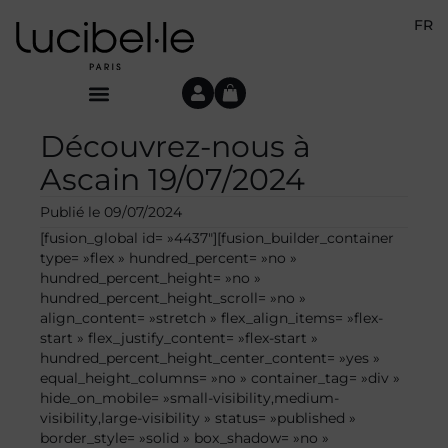
FR
Découvrez-nous à
Ascain 19/07/2024
Publié le
09/07/2024
[fusion_global id= »4437″][fusion_builder_container
type= »flex » hundred_percent= »no »
hundred_percent_height= »no »
hundred_percent_height_scroll= »no »
align_content= »stretch » flex_align_items= »flex-
start » flex_justify_content= »flex-start »
hundred_percent_height_center_content= »yes »
equal_height_columns= »no » container_tag= »div »
hide_on_mobile= »small-visibility,medium-
visibility,large-visibility » status= »published »
border_style= »solid » box_shadow= »no »