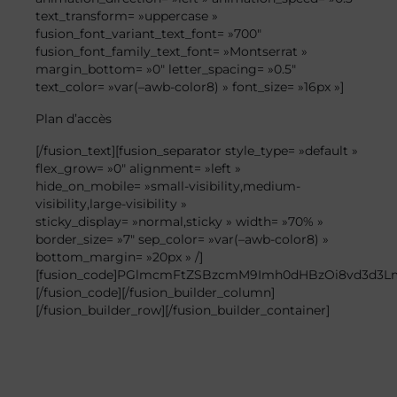
text_transform= »uppercase »
fusion_font_variant_text_font= »700″
fusion_font_family_text_font= »Montserrat »
margin_bottom= »0″ letter_spacing= »0.5″
text_color= »var(–awb-color8) » font_size= »16px »]
Plan
d’accès
[/fusion_text][fusion_separator style_type= »default »
flex_grow= »0″ alignment= »left »
hide_on_mobile= »small-visibility,medium-
visibility,large-visibility »
sticky_display= »normal,sticky » width= »70% »
border_size= »7″ sep_color= »var(–awb-color8) »
bottom_margin= »20px » /]
[fusion_code]PGlmcmFtZSBzcmM9Imh0dHBzOi8vd3d3
[/fusion_code][/fusion_builder_column]
[/fusion_builder_row][/fusion_builder_container]