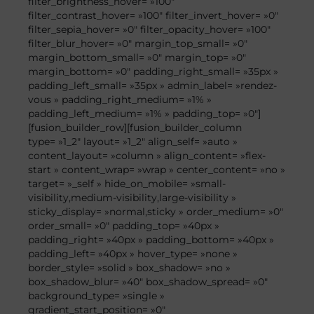
filter_brightness_hover= »100″
filter_contrast_hover= »100″ filter_invert_hover= »0″
filter_sepia_hover= »0″ filter_opacity_hover= »100″
filter_blur_hover= »0″ margin_top_small= »0″
margin_bottom_small= »0″ margin_top= »0″
margin_bottom= »0″ padding_right_small= »35px »
padding_left_small= »35px » admin_label= »rendez-
vous » padding_right_medium= »1% »
padding_left_medium= »1% » padding_top= »0″]
[fusion_builder_row][fusion_builder_column
type= »1_2″ layout= »1_2″ align_self= »auto »
content_layout= »column » align_content= »flex-
start » content_wrap= »wrap » center_content= »no »
target= »_self » hide_on_mobile= »small-
visibility,medium-visibility,large-visibility »
sticky_display= »normal,sticky » order_medium= »0″
order_small= »0″ padding_top= »40px »
padding_right= »40px » padding_bottom= »40px »
padding_left= »40px » hover_type= »none »
border_style= »solid » box_shadow= »no »
box_shadow_blur= »40″ box_shadow_spread= »0″
background_type= »single »
gradient_start_position= »0″