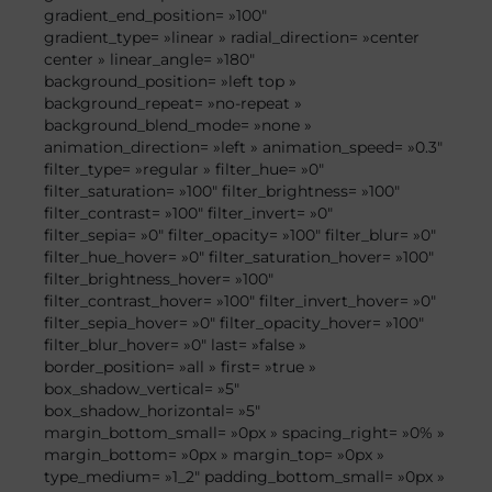
gradient_end_position= »100″
gradient_type= »linear » radial_direction= »center
center » linear_angle= »180″
background_position= »left top »
background_repeat= »no-repeat »
background_blend_mode= »none »
animation_direction= »left » animation_speed= »0.3″
filter_type= »regular » filter_hue= »0″
filter_saturation= »100″ filter_brightness= »100″
filter_contrast= »100″ filter_invert= »0″
filter_sepia= »0″ filter_opacity= »100″ filter_blur= »0″
filter_hue_hover= »0″ filter_saturation_hover= »100″
filter_brightness_hover= »100″
filter_contrast_hover= »100″ filter_invert_hover= »0″
filter_sepia_hover= »0″ filter_opacity_hover= »100″
filter_blur_hover= »0″ last= »false »
border_position= »all » first= »true »
box_shadow_vertical= »5″
box_shadow_horizontal= »5″
margin_bottom_small= »0px » spacing_right= »0% »
margin_bottom= »0px » margin_top= »0px »
type_medium= »1_2″ padding_bottom_small= »0px »