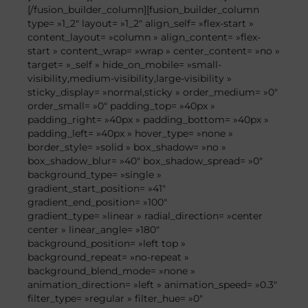
[/fusion_builder_column][fusion_builder_column
type= »1_2″ layout= »1_2″ align_self= »flex-start »
content_layout= »column » align_content= »flex-
start » content_wrap= »wrap » center_content= »no »
target= »_self » hide_on_mobile= »small-
visibility,medium-visibility,large-visibility »
sticky_display= »normal,sticky » order_medium= »0″
order_small= »0″ padding_top= »40px »
padding_right= »40px » padding_bottom= »40px »
padding_left= »40px » hover_type= »none »
border_style= »solid » box_shadow= »no »
box_shadow_blur= »40″ box_shadow_spread= »0″
background_type= »single »
gradient_start_position= »41″
gradient_end_position= »100″
gradient_type= »linear » radial_direction= »center
center » linear_angle= »180″
background_position= »left top »
background_repeat= »no-repeat »
background_blend_mode= »none »
animation_direction= »left » animation_speed= »0.3″
filter_type= »regular » filter_hue= »0″