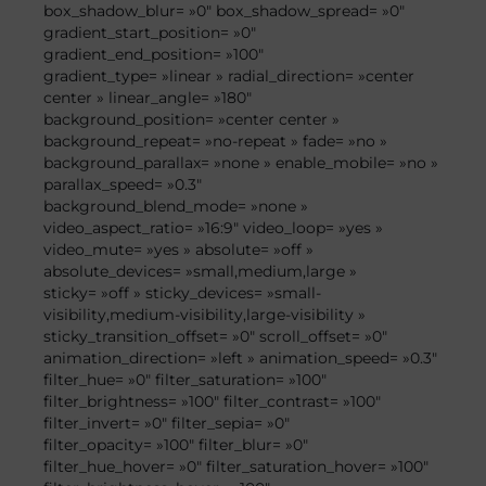
box_shadow_blur= »0″ box_shadow_spread= »0″
gradient_start_position= »0″
gradient_end_position= »100″
gradient_type= »linear » radial_direction= »center
center » linear_angle= »180″
background_position= »center center »
background_repeat= »no-repeat » fade= »no »
background_parallax= »none » enable_mobile= »no »
parallax_speed= »0.3″
background_blend_mode= »none »
video_aspect_ratio= »16:9″ video_loop= »yes »
video_mute= »yes » absolute= »off »
absolute_devices= »small,medium,large »
sticky= »off » sticky_devices= »small-
visibility,medium-visibility,large-visibility »
sticky_transition_offset= »0″ scroll_offset= »0″
animation_direction= »left » animation_speed= »0.3″
filter_hue= »0″ filter_saturation= »100″
filter_brightness= »100″ filter_contrast= »100″
filter_invert= »0″ filter_sepia= »0″
filter_opacity= »100″ filter_blur= »0″
filter_hue_hover= »0″ filter_saturation_hover= »100″