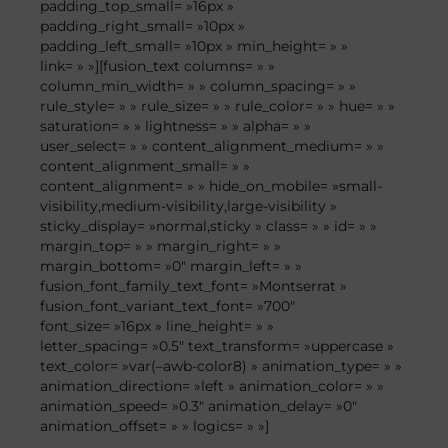
padding_top_small= »16px »
padding_right_small= »10px »
padding_left_small= »10px » min_height= » »
link= » »][fusion_text columns= » »
column_min_width= » » column_spacing= » »
rule_style= » » rule_size= » » rule_color= » » hue= » »
saturation= » » lightness= » » alpha= » »
user_select= » » content_alignment_medium= » »
content_alignment_small= » »
content_alignment= » » hide_on_mobile= »small-
visibility,medium-visibility,large-visibility »
sticky_display= »normal,sticky » class= » » id= » »
margin_top= » » margin_right= » »
margin_bottom= »0″ margin_left= » »
fusion_font_family_text_font= »Montserrat »
fusion_font_variant_text_font= »700″
font_size= »16px » line_height= » »
letter_spacing= »0.5″ text_transform= »uppercase »
text_color= »var(–awb-color8) » animation_type= » »
animation_direction= »left » animation_color= » »
animation_speed= »0.3″ animation_delay= »0″
animation_offset= » » logics= » »]