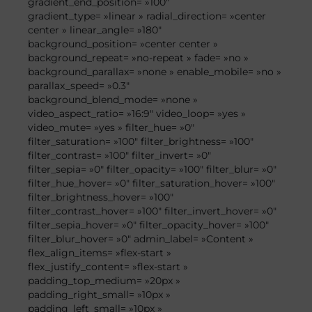
gradient_end_position= »100″
gradient_type= »linear » radial_direction= »center
center » linear_angle= »180″
background_position= »center center »
background_repeat= »no-repeat » fade= »no »
background_parallax= »none » enable_mobile= »no »
parallax_speed= »0.3″
background_blend_mode= »none »
video_aspect_ratio= »16:9″ video_loop= »yes »
video_mute= »yes » filter_hue= »0″
filter_saturation= »100″ filter_brightness= »100″
filter_contrast= »100″ filter_invert= »0″
filter_sepia= »0″ filter_opacity= »100″ filter_blur= »0″
filter_hue_hover= »0″ filter_saturation_hover= »100″
filter_brightness_hover= »100″
filter_contrast_hover= »100″ filter_invert_hover= »0″
filter_sepia_hover= »0″ filter_opacity_hover= »100″
filter_blur_hover= »0″ admin_label= »Content »
flex_align_items= »flex-start »
flex_justify_content= »flex-start »
padding_top_medium= »20px »
padding_right_small= »10px »
padding_left_small= »10px »