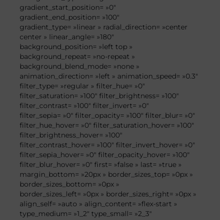
gradient_start_position= »0″
gradient_end_position= »100″
gradient_type= »linear » radial_direction= »center
center » linear_angle= »180″
background_position= »left top »
background_repeat= »no-repeat »
background_blend_mode= »none »
animation_direction= »left » animation_speed= »0.3″
filter_type= »regular » filter_hue= »0″
filter_saturation= »100″ filter_brightness= »100″
filter_contrast= »100″ filter_invert= »0″
filter_sepia= »0″ filter_opacity= »100″ filter_blur= »0″
filter_hue_hover= »0″ filter_saturation_hover= »100″
filter_brightness_hover= »100″
filter_contrast_hover= »100″ filter_invert_hover= »0″
filter_sepia_hover= »0″ filter_opacity_hover= »100″
filter_blur_hover= »0″ first= »false » last= »true »
margin_bottom= »20px » border_sizes_top= »0px »
border_sizes_bottom= »0px »
border_sizes_left= »0px » border_sizes_right= »0px »
align_self= »auto » align_content= »flex-start »
type_medium= »1_2″ type_small= »2_3″