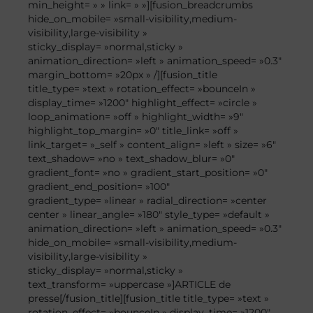
min_height= » » link= » »][fusion_breadcrumbs
hide_on_mobile= »small-visibility,medium-
visibility,large-visibility »
sticky_display= »normal,sticky »
animation_direction= »left » animation_speed= »0.3″
margin_bottom= »20px » /][fusion_title
title_type= »text » rotation_effect= »bounceIn »
display_time= »1200″ highlight_effect= »circle »
loop_animation= »off » highlight_width= »9″
highlight_top_margin= »0″ title_link= »off »
link_target= »_self » content_align= »left » size= »6″
text_shadow= »no » text_shadow_blur= »0″
gradient_font= »no » gradient_start_position= »0″
gradient_end_position= »100″
gradient_type= »linear » radial_direction= »center
center » linear_angle= »180″ style_type= »default »
animation_direction= »left » animation_speed= »0.3″
hide_on_mobile= »small-visibility,medium-
visibility,large-visibility »
sticky_display= »normal,sticky »
text_transform= »uppercase »]ARTICLE de
presse[/fusion_title][fusion_title title_type= »text »
rotation_effect= »bounceIn » display_time= »1200″