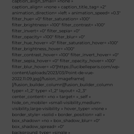
caption_align_small= »none »
caption_align= »none » caption_title_tag= »2″
animation_direction= »left » animation_speed= »0.3″
filter_hue= »0″ filter_saturation= »100″
filter_brightness= »100″ filter_contrast= »100″
filter_invert= »0″ filter_sepia= »0″
filter_opacity= »100″ filter_blur= »0″
filter_hue_hover= »0″ filter_saturation_hover= »100″
filter_brightness_hover= »100″
filter_contrast_hover= »100″ filter_invert_hover= »0″
filter_sepia_hover= »0″ filter_opacity_hover= »100″
filter_blur_hover= »0″]https://lucibelleparis.com/wp-
content/uploads/2023/03/Point-de-vue-
2022.11.09.jpg[/fusion_imageframe]
[/fusion_builder_column][fusion_builder_column
type= »1_2″ type= »1_2″ layout= »2_3″
center_content= »no » target= »_self »
hide_on_mobile= »small-visibility,medium-
visibility,large-visibility » hover_type= »none »
border_style= »solid » border_position= »all »
box_shadow= »no » box_shadow_blur= »0″
box_shadow_spread= »0″
background_type= »single »