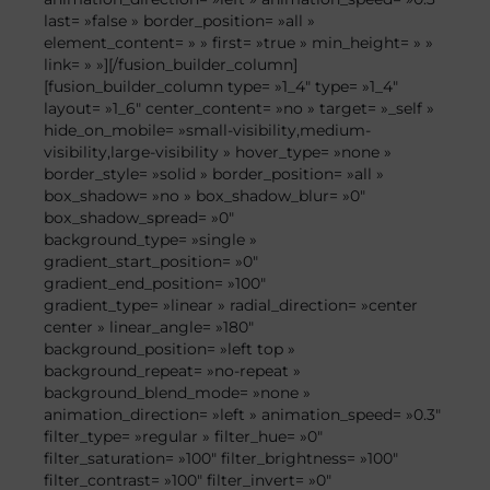
last= »false » border_position= »all »
element_content= » » first= »true » min_height= » »
link= » »][/fusion_builder_column]
[fusion_builder_column type= »1_4″ type= »1_4″
layout= »1_6″ center_content= »no » target= »_self »
hide_on_mobile= »small-visibility,medium-
visibility,large-visibility » hover_type= »none »
border_style= »solid » border_position= »all »
box_shadow= »no » box_shadow_blur= »0″
box_shadow_spread= »0″
background_type= »single »
gradient_start_position= »0″
gradient_end_position= »100″
gradient_type= »linear » radial_direction= »center
center » linear_angle= »180″
background_position= »left top »
background_repeat= »no-repeat »
background_blend_mode= »none »
animation_direction= »left » animation_speed= »0.3″
filter_type= »regular » filter_hue= »0″
filter_saturation= »100″ filter_brightness= »100″
filter_contrast= »100″ filter_invert= »0″