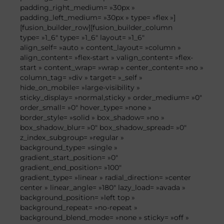
padding_right_medium= »30px »
padding_left_medium= »30px » type= »flex »]
[fusion_builder_row][fusion_builder_column
type= »1_6″ type= »1_6″ layout= »1_6″
align_self= »auto » content_layout= »column »
align_content= »flex-start » valign_content= »flex-
start » content_wrap= »wrap » center_content= »no »
column_tag= »div » target= »_self »
hide_on_mobile= »large-visibility »
sticky_display= »normal,sticky » order_medium= »0″
order_small= »0″ hover_type= »none »
border_style= »solid » box_shadow= »no »
box_shadow_blur= »0″ box_shadow_spread= »0″
z_index_subgroup= »regular »
background_type= »single »
gradient_start_position= »0″
gradient_end_position= »100″
gradient_type= »linear » radial_direction= »center
center » linear_angle= »180″ lazy_load= »avada »
background_position= »left top »
background_repeat= »no-repeat »
background_blend_mode= »none » sticky= »off »