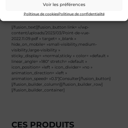
animation_direction= »left » animation_speed= »0.3″]
Voir les préférences
Découvrez l’article de Point de Vue sur le Spa Cheval
Politique de cookies
Politique de confidentialité
Blanc de DIOR équipé du masque OVE
[/fusion_text][fusion_button link= »/wp-
content/uploads/2023/03/Point-de-vue-
2022.11.09.pdf » target= »_blank »
hide_on_mobile= »small-visibility,medium-
visibility,large-visibility »
sticky_display= »normal,sticky » color= »default »
linear_angle= »180″ stretch= »default »
icon_position= »left » icon_divider= »no »
animation_direction= »left »
animation_speed= »0.3″]Consulter[/fusion_button]
[/fusion_builder_column][/fusion_builder_row]
[/fusion_builder_container]
CES PRODUITS