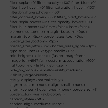
filter_sepia= »0″ filter_opacity= »100″ filter_blur= »0″
filter_hue_hover= »0″ filter_saturation_hover= »100″
filter_brightness_hover= »100″
filter_contrast_hover= »100″ filter_invert_hover= »0″
filter_sepia_hover= »0″ filter_opacity_hover= »100″
filter_blur_hover= »0″ first= »false » last= »false »
element_content= » » margin_bottom= »0px »
margin_top= »5px » border_sizes_top= »0px »
border_sizes_bottom= »0px »
border_sizes_left= »0px » border_sizes_right= »0px »
type_medium= »1_2″ type_small= »1_3″
min_height= » » link= » »][fusion_imageframe
image_id= »4967|full » custom_aspect_ratio= »100″
lightbox= »no » linktarget= »_self »
hide_on_mobile= »small-visibility,medium-
visibility,large-visibility »
sticky_display= »normal,sticky »
align_medium= »none » align_small= »none »
align= »center » hover_type= »none » bordersize= »1″
bordercolor= »var(–awb-color8) »
caption_style= »off »
caption_align_medium= »none »