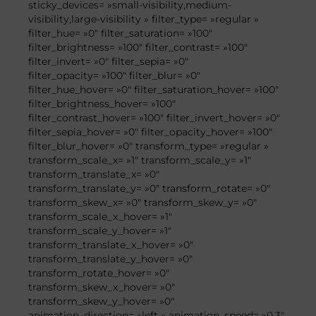
sticky_devices= »small-visibility,medium-
visibility,large-visibility » filter_type= »regular »
filter_hue= »0″ filter_saturation= »100″
filter_brightness= »100″ filter_contrast= »100″
filter_invert= »0″ filter_sepia= »0″
filter_opacity= »100″ filter_blur= »0″
filter_hue_hover= »0″ filter_saturation_hover= »100″
filter_brightness_hover= »100″
filter_contrast_hover= »100″ filter_invert_hover= »0″
filter_sepia_hover= »0″ filter_opacity_hover= »100″
filter_blur_hover= »0″ transform_type= »regular »
transform_scale_x= »1″ transform_scale_y= »1″
transform_translate_x= »0″
transform_translate_y= »0″ transform_rotate= »0″
transform_skew_x= »0″ transform_skew_y= »0″
transform_scale_x_hover= »1″
transform_scale_y_hover= »1″
transform_translate_x_hover= »0″
transform_translate_y_hover= »0″
transform_rotate_hover= »0″
transform_skew_x_hover= »0″
transform_skew_y_hover= »0″
animation_direction= »left » animation_speed= »0.3″