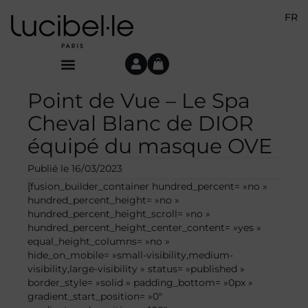
FR
Point de Vue – Le Spa
Cheval Blanc de DIOR
équipé du masque OVE
Publié le
16/03/2023
[fusion_builder_container hundred_percent= »no »
hundred_percent_height= »no »
hundred_percent_height_scroll= »no »
hundred_percent_height_center_content= »yes »
equal_height_columns= »no »
hide_on_mobile= »small-visibility,medium-
visibility,large-visibility » status= »published »
border_style= »solid » padding_bottom= »0px »
gradient_start_position= »0″