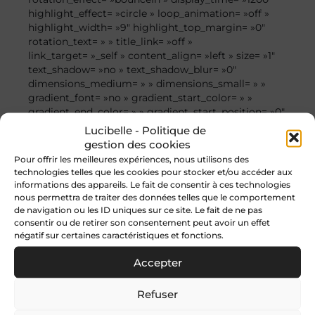
highlight_effect= »circle » loop_animation= »off »
highlight_width= »9″ highlight_top_margin= »0″
rotation_text= » » title_link= »off »
link_target= »_self » content_align= »left » size= »1″
text_shadow= »no » text_shadow_blur= »0″
dimensions_medium= » » dimensions_small= » »
gradient_font= »no » gradient_start_color= » »
gradient_end_color= » » gradient_start_position= »0″
gradient_end_position= »100″
Lucibelle - Politique de
gradient_type= »linear » radial_direction= »center
gestion des cookies
center » linear_angle= »180″ style_type= »default »
Pour offrir les meilleures expériences, nous utilisons des
animation_direction= »left » animation_speed= »0.3″
technologies telles que les cookies pour stocker et/ou accéder aux
hide_on_mobile= »small-visibility,medium-
informations des appareils. Le fait de consentir à ces technologies
visibility,large-visibility »
nous permettra de traiter des données telles que le comportement
sticky_display= »normal,sticky » font_size= »24px »]
de navigation ou les ID uniques sur ce site. Le fait de ne pas
consentir ou de retirer son consentement peut avoir un effet
Point de vue : le spa Cheval Blanc de Dior equipé du
négatif sur certaines caractéristiques et fonctions.
masque OVE
Accepter
[/fusion_title][fusion_text hide_on_mobile= »small-
visibility,medium-visibility,large-visibility »
Refuser
sticky_display= »normal,sticky »