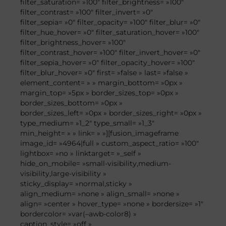
filter_saturation= »100″ filter_brightness= »100″
filter_contrast= »100″ filter_invert= »0″
filter_sepia= »0″ filter_opacity= »100″ filter_blur= »0″
filter_hue_hover= »0″ filter_saturation_hover= »100″
filter_brightness_hover= »100″
filter_contrast_hover= »100″ filter_invert_hover= »0″
filter_sepia_hover= »0″ filter_opacity_hover= »100″
filter_blur_hover= »0″ first= »false » last= »false »
element_content= » » margin_bottom= »0px »
margin_top= »5px » border_sizes_top= »0px »
border_sizes_bottom= »0px »
border_sizes_left= »0px » border_sizes_right= »0px »
type_medium= »1_2″ type_small= »1_3″
min_height= » » link= » »][fusion_imageframe
image_id= »4964|full » custom_aspect_ratio= »100″
lightbox= »no » linktarget= »_self »
hide_on_mobile= »small-visibility,medium-
visibility,large-visibility »
sticky_display= »normal,sticky »
align_medium= »none » align_small= »none »
align= »center » hover_type= »none » bordersize= »1″
bordercolor= »var(–awb-color8) »
caption_style= »off »