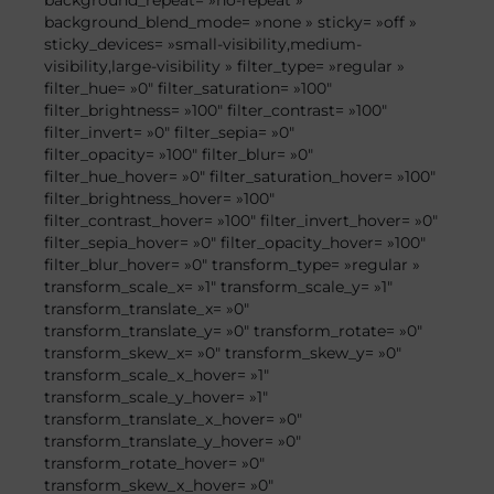
background_repeat= »no-repeat »
background_blend_mode= »none » sticky= »off »
sticky_devices= »small-visibility,medium-
visibility,large-visibility » filter_type= »regular »
filter_hue= »0″ filter_saturation= »100″
filter_brightness= »100″ filter_contrast= »100″
filter_invert= »0″ filter_sepia= »0″
filter_opacity= »100″ filter_blur= »0″
filter_hue_hover= »0″ filter_saturation_hover= »100″
filter_brightness_hover= »100″
filter_contrast_hover= »100″ filter_invert_hover= »0″
filter_sepia_hover= »0″ filter_opacity_hover= »100″
filter_blur_hover= »0″ transform_type= »regular »
transform_scale_x= »1″ transform_scale_y= »1″
transform_translate_x= »0″
transform_translate_y= »0″ transform_rotate= »0″
transform_skew_x= »0″ transform_skew_y= »0″
transform_scale_x_hover= »1″
transform_scale_y_hover= »1″
transform_translate_x_hover= »0″
transform_translate_y_hover= »0″
transform_rotate_hover= »0″
transform_skew_x_hover= »0″