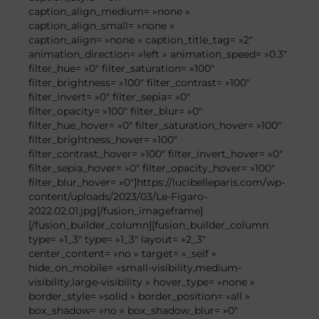
caption_align_medium= »none »
caption_align_small= »none »
caption_align= »none » caption_title_tag= »2″
animation_direction= »left » animation_speed= »0.3″
filter_hue= »0″ filter_saturation= »100″
filter_brightness= »100″ filter_contrast= »100″
filter_invert= »0″ filter_sepia= »0″
filter_opacity= »100″ filter_blur= »0″
filter_hue_hover= »0″ filter_saturation_hover= »100″
filter_brightness_hover= »100″
filter_contrast_hover= »100″ filter_invert_hover= »0″
filter_sepia_hover= »0″ filter_opacity_hover= »100″
filter_blur_hover= »0″]https://lucibelleparis.com/wp-
content/uploads/2023/03/Le-Figaro-
2022.02.01.jpg[/fusion_imageframe]
[/fusion_builder_column][fusion_builder_column
type= »1_3″ type= »1_3″ layout= »2_3″
center_content= »no » target= »_self »
hide_on_mobile= »small-visibility,medium-
visibility,large-visibility » hover_type= »none »
border_style= »solid » border_position= »all »
box_shadow= »no » box_shadow_blur= »0″