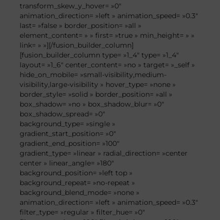
transform_skew_y_hover= »0″
animation_direction= »left » animation_speed= »0.3″
last= »false » border_position= »all »
element_content= » » first= »true » min_height= » »
link= » »][/fusion_builder_column]
[fusion_builder_column type= »1_4″ type= »1_4″
layout= »1_6″ center_content= »no » target= »_self »
hide_on_mobile= »small-visibility,medium-
visibility,large-visibility » hover_type= »none »
border_style= »solid » border_position= »all »
box_shadow= »no » box_shadow_blur= »0″
box_shadow_spread= »0″
background_type= »single »
gradient_start_position= »0″
gradient_end_position= »100″
gradient_type= »linear » radial_direction= »center
center » linear_angle= »180″
background_position= »left top »
background_repeat= »no-repeat »
background_blend_mode= »none »
animation_direction= »left » animation_speed= »0.3″
filter_type= »regular » filter_hue= »0″