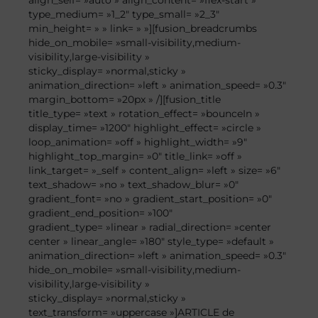
align_self= »auto » align_content= »flex-start »
type_medium= »1_2″ type_small= »2_3″
min_height= » » link= » »][fusion_breadcrumbs
hide_on_mobile= »small-visibility,medium-
visibility,large-visibility »
sticky_display= »normal,sticky »
animation_direction= »left » animation_speed= »0.3″
margin_bottom= »20px » /][fusion_title
title_type= »text » rotation_effect= »bounceIn »
display_time= »1200″ highlight_effect= »circle »
loop_animation= »off » highlight_width= »9″
highlight_top_margin= »0″ title_link= »off »
link_target= »_self » content_align= »left » size= »6″
text_shadow= »no » text_shadow_blur= »0″
gradient_font= »no » gradient_start_position= »0″
gradient_end_position= »100″
gradient_type= »linear » radial_direction= »center
center » linear_angle= »180″ style_type= »default »
animation_direction= »left » animation_speed= »0.3″
hide_on_mobile= »small-visibility,medium-
visibility,large-visibility »
sticky_display= »normal,sticky »
text_transform= »uppercase »]ARTICLE de