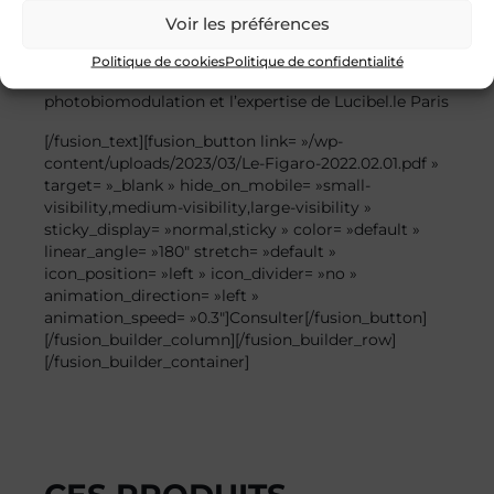
sticky_display= »normal,sticky »
Voir les préférences
animation_direction= »left » animation_speed= »0.3″]
Politique de cookies
Politique de confidentialité
Découvrez l’article du Figaro sur la
photobiomodulation et l’expertise de Lucibel.le Paris
[/fusion_text][fusion_button link= »/wp-
content/uploads/2023/03/Le-Figaro-2022.02.01.pdf »
target= »_blank » hide_on_mobile= »small-
visibility,medium-visibility,large-visibility »
sticky_display= »normal,sticky » color= »default »
linear_angle= »180″ stretch= »default »
icon_position= »left » icon_divider= »no »
animation_direction= »left »
animation_speed= »0.3″]Consulter[/fusion_button]
[/fusion_builder_column][/fusion_builder_row]
[/fusion_builder_container]