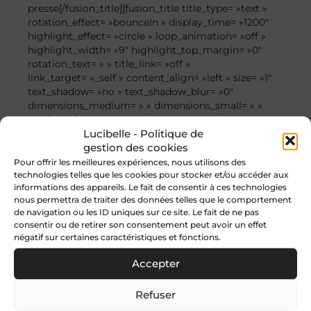
presse[/fusion_title][fusion_title title_type= »text »
rotation_effect= »bounceIn » display_time= »1200″
highlight_effect= »circle » loop_animation= »off »
highlight_width= »9″ highlight_top_margin= »0″
rotation_text= » » title_link= »off »
link_target= »_self » content_align= »left » size= »1″
text_shadow= »no » text_shadow_blur= »0″
dimensions_medium= » » dimensions_small= » »
gradient_font= »no » gradient_start_color= » »
Lucibelle - Politique de
gradient_end_color= » » gradient_start_position= »0″
gestion des cookies
gradient_end_position= »100″
gradient_type= »linear » radial_direction= »center
Pour offrir les meilleures expériences, nous utilisons des
technologies telles que les cookies pour stocker et/ou accéder aux
center » linear_angle= »180″ style_type= »default »
informations des appareils. Le fait de consentir à ces technologies
animation_direction= »left » animation_speed= »0.3″
nous permettra de traiter des données telles que le comportement
hide_on_mobile= »small-visibility,medium-
de navigation ou les ID uniques sur ce site. Le fait de ne pas
visibility,large-visibility »
consentir ou de retirer son consentement peut avoir un effet
sticky_display= »normal,sticky » font_size= »24px »]
négatif sur certaines caractéristiques et fonctions.
Le Figaro : La photobiomodulation et l’expertise de
Accepter
Lucibelle Paris
Refuser
[/fusion_title][fusion_text hide_on_mobile= »small-
visibility,medium-visibility,large-visibility »