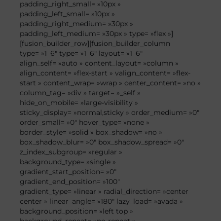
padding_right_small= »10px »
padding_left_small= »10px »
padding_right_medium= »30px »
padding_left_medium= »30px » type= »flex »]
[fusion_builder_row][fusion_builder_column
type= »1_6″ type= »1_6″ layout= »1_6″
align_self= »auto » content_layout= »column »
align_content= »flex-start » valign_content= »flex-
start » content_wrap= »wrap » center_content= »no »
column_tag= »div » target= »_self »
hide_on_mobile= »large-visibility »
sticky_display= »normal,sticky » order_medium= »0″
order_small= »0″ hover_type= »none »
border_style= »solid » box_shadow= »no »
box_shadow_blur= »0″ box_shadow_spread= »0″
z_index_subgroup= »regular »
background_type= »single »
gradient_start_position= »0″
gradient_end_position= »100″
gradient_type= »linear » radial_direction= »center
center » linear_angle= »180″ lazy_load= »avada »
background_position= »left top »