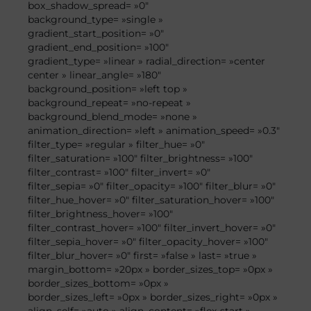
box_shadow_spread= »0″
background_type= »single »
gradient_start_position= »0″
gradient_end_position= »100″
gradient_type= »linear » radial_direction= »center
center » linear_angle= »180″
background_position= »left top »
background_repeat= »no-repeat »
background_blend_mode= »none »
animation_direction= »left » animation_speed= »0.3″
filter_type= »regular » filter_hue= »0″
filter_saturation= »100″ filter_brightness= »100″
filter_contrast= »100″ filter_invert= »0″
filter_sepia= »0″ filter_opacity= »100″ filter_blur= »0″
filter_hue_hover= »0″ filter_saturation_hover= »100″
filter_brightness_hover= »100″
filter_contrast_hover= »100″ filter_invert_hover= »0″
filter_sepia_hover= »0″ filter_opacity_hover= »100″
filter_blur_hover= »0″ first= »false » last= »true »
margin_bottom= »20px » border_sizes_top= »0px »
border_sizes_bottom= »0px »
border_sizes_left= »0px » border_sizes_right= »0px »