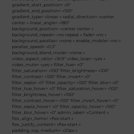
gradient_start_position= »0″
gradient_end_position= »100″
gradient_type= »linear » radial_direction= »center
center » linear_angle= »180″
background_position= »center center »
background_repeat= »no-repeat » fade= »no »
background_parallax= »none » enable_mobile= »no »
parallax_speed= »0.3″
background_blend_mode= »none »
video_aspect_ratio= »16:9″ video_loop= »yes »
video_mute= »yes » filter_hue= »0″
filter_saturation= »100″ filter_brightness= »100″
filter_contrast= »100″ filter_invert= »0″
filter_sepia= »0″ filter_opacity= »100″ filter_blur= »0″
filter_hue_hover= »0″ filter_saturation_hover= »100″
filter_brightness_hover= »100″
filter_contrast_hover= »100″ filter_invert_hover= »0″
filter_sepia_hover= »0″ filter_opacity_hover= »100″
filter_blur_hover= »0″ admin_label= »Content »
flex_align_items= »flex-start »
flex_justify_content= »flex-start »
padding_top_medium= »20px »