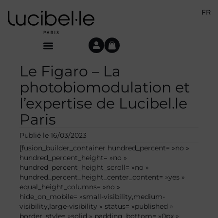
FR
Le Figaro – La
photobiomodulation et
l’expertise de Lucibel.le
Paris
Publié le
16/03/2023
[fusion_builder_container hundred_percent= »no »
hundred_percent_height= »no »
hundred_percent_height_scroll= »no »
hundred_percent_height_center_content= »yes »
equal_height_columns= »no »
hide_on_mobile= »small-visibility,medium-
visibility,large-visibility » status= »published »
border_style= »solid » padding_bottom= »0px »