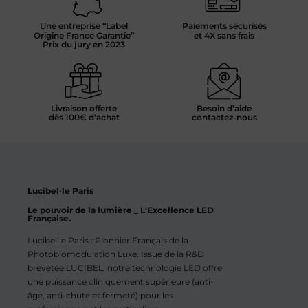
Une entreprise “Label
Paiements sécurisés
Origine France Garantie”
et 4X sans frais
Prix du jury en 2023
Livraison offerte
Besoin d’aide
dès 100€ d'achat
contactez-nous
Lucibel·le Paris
Le pouvoir de la lumière _ L'Excellence LED
Française.
Lucibel.le Paris : Pionnier Français de la
Photobiomodulation Luxe. Issue de la R&D
brevetée LUCIBEL, notre technologie LED offre
une puissance cliniquement supérieure (anti-
âge, anti-chute et fermeté) pour les