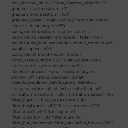
box_shadow_blur= »0″ box_shadow_spread= »0″
gradient_start_position= »0″
gradient_end_position= »100″
gradient_type= »linear » radial_direction= »center
center » linear_angle= »180″
background_position= »center center »
background_repeat= »no-repeat » fade= »no »
background_parallax= »none » enable_mobile= »no »
parallax_speed= »0.3″
background_blend_mode= »none »
video_aspect_ratio= »16:9″ video_loop= »yes »
video_mute= »yes » absolute= »off »
absolute_devices= »small,medium,large »
sticky= »off » sticky_devices= »small-
visibility,medium-visibility,large-visibility »
sticky_transition_offset= »0″ scroll_offset= »0″
animation_direction= »left » animation_speed= »0.3″
filter_hue= »0″ filter_saturation= »100″
filter_brightness= »100″ filter_contrast= »100″
filter_invert= »0″ filter_sepia= »0″
filter_opacity= »100″ filter_blur= »0″
filter_hue_hover= »0″ filter_saturation_hover= »100″