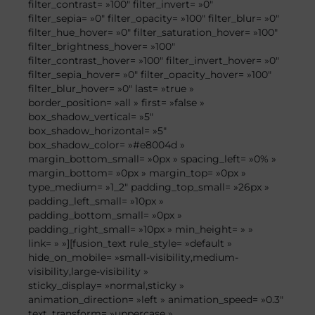
filter_contrast= »100″ filter_invert= »0″
filter_sepia= »0″ filter_opacity= »100″ filter_blur= »0″
filter_hue_hover= »0″ filter_saturation_hover= »100″
filter_brightness_hover= »100″
filter_contrast_hover= »100″ filter_invert_hover= »0″
filter_sepia_hover= »0″ filter_opacity_hover= »100″
filter_blur_hover= »0″ last= »true »
border_position= »all » first= »false »
box_shadow_vertical= »5″
box_shadow_horizontal= »5″
box_shadow_color= »#e8004d »
margin_bottom_small= »0px » spacing_left= »0% »
margin_bottom= »0px » margin_top= »0px »
type_medium= »1_2″ padding_top_small= »26px »
padding_left_small= »10px »
padding_bottom_small= »0px »
padding_right_small= »10px » min_height= » »
link= » »][fusion_text rule_style= »default »
hide_on_mobile= »small-visibility,medium-
visibility,large-visibility »
sticky_display= »normal,sticky »
animation_direction= »left » animation_speed= »0.3″
text_transform= »uppercase »