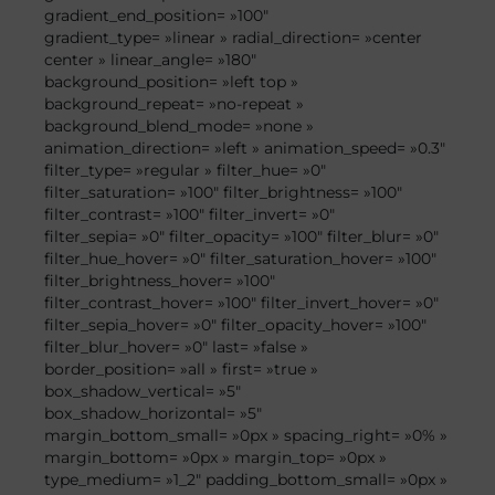
gradient_end_position= »100″
gradient_type= »linear » radial_direction= »center
center » linear_angle= »180″
background_position= »left top »
background_repeat= »no-repeat »
background_blend_mode= »none »
animation_direction= »left » animation_speed= »0.3″
filter_type= »regular » filter_hue= »0″
filter_saturation= »100″ filter_brightness= »100″
filter_contrast= »100″ filter_invert= »0″
filter_sepia= »0″ filter_opacity= »100″ filter_blur= »0″
filter_hue_hover= »0″ filter_saturation_hover= »100″
filter_brightness_hover= »100″
filter_contrast_hover= »100″ filter_invert_hover= »0″
filter_sepia_hover= »0″ filter_opacity_hover= »100″
filter_blur_hover= »0″ last= »false »
border_position= »all » first= »true »
box_shadow_vertical= »5″
box_shadow_horizontal= »5″
margin_bottom_small= »0px » spacing_right= »0% »
margin_bottom= »0px » margin_top= »0px »
type_medium= »1_2″ padding_bottom_small= »0px »