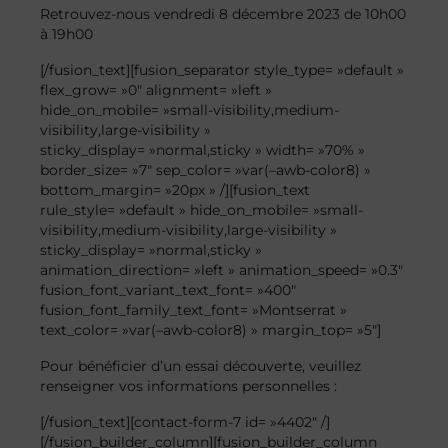
Retrouvez-nous vendredi 8 décembre 2023 de 10h00
à 19h00
[/fusion_text][fusion_separator style_type= »default »
flex_grow= »0″ alignment= »left »
hide_on_mobile= »small-visibility,medium-
visibility,large-visibility »
sticky_display= »normal,sticky » width= »70% »
border_size= »7″ sep_color= »var(–awb-color8) »
bottom_margin= »20px » /][fusion_text
rule_style= »default » hide_on_mobile= »small-
visibility,medium-visibility,large-visibility »
sticky_display= »normal,sticky »
animation_direction= »left » animation_speed= »0.3″
fusion_font_variant_text_font= »400″
fusion_font_family_text_font= »Montserrat »
text_color= »var(–awb-color8) » margin_top= »5″]
Pour bénéficier d’un essai découverte, veuillez
renseigner vos informations personnelles :
[/fusion_text][contact-form-7 id= »4402″ /]
[/fusion_builder_column][fusion_builder_column