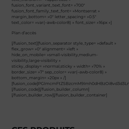
fusion_font_variant_text_font= »700″
fusion_font_family_text_font= »Montserrat »
margin_bottom= »0″ letter_spacing= »0.5″
text_color= »var(–awb-color8) » font_size= »16px »]
Plan
d’accès
[/fusion_text][fusion_separator style_type= »default »
flex_grow= »0″ alignment= »left »
hide_on_mobile= »small-visibility,medium-
visibility,large-visibility »
sticky_display= »normal,sticky » width= »70% »
border_size= »7″ sep_color= »var(–awb-color8) »
bottom_margin= »20px » /]
[fusion_code]PGlmcmFtZSBzcmM9Imh0dHBzOi8vd3d3
[/fusion_code][/fusion_builder_column]
[/fusion_builder_row][/fusion_builder_container]