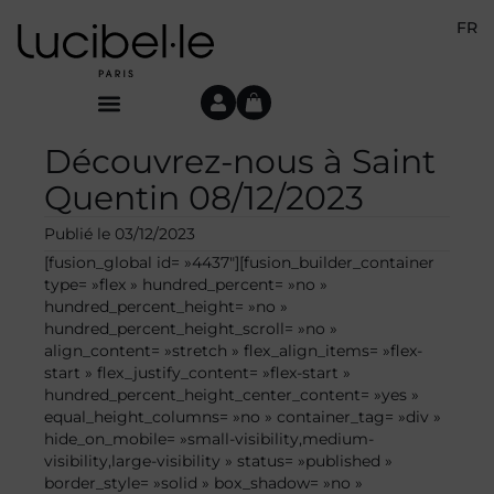
FR
Découvrez-nous à Saint
Quentin 08/12/2023
Publié le
03/12/2023
[fusion_global id= »4437″][fusion_builder_container
type= »flex » hundred_percent= »no »
hundred_percent_height= »no »
hundred_percent_height_scroll= »no »
align_content= »stretch » flex_align_items= »flex-
start » flex_justify_content= »flex-start »
hundred_percent_height_center_content= »yes »
equal_height_columns= »no » container_tag= »div »
hide_on_mobile= »small-visibility,medium-
visibility,large-visibility » status= »published »
border_style= »solid » box_shadow= »no »