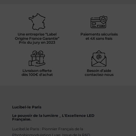
Une entreprise “Label
Paiements sécurisés
Origine France Garantie”
et 4X sans frais
Prix du jury en 2023
Livraison offerte
Besoin d’aide
dès 100€ d'achat
contactez-nous
Lucibel·le Paris
Le pouvoir de la lumière _ L'Excellence LED
Française.
Lucibel.le Paris : Pionnier Français de la
Photobiomodulation Luxe. Issue de la R&D