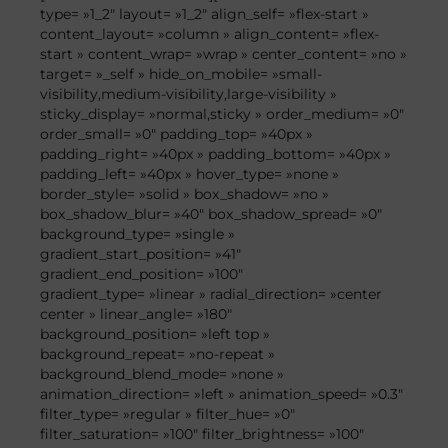
type= »1_2″ layout= »1_2″ align_self= »flex-start »
content_layout= »column » align_content= »flex-
start » content_wrap= »wrap » center_content= »no »
target= »_self » hide_on_mobile= »small-
visibility,medium-visibility,large-visibility »
sticky_display= »normal,sticky » order_medium= »0″
order_small= »0″ padding_top= »40px »
padding_right= »40px » padding_bottom= »40px »
padding_left= »40px » hover_type= »none »
border_style= »solid » box_shadow= »no »
box_shadow_blur= »40″ box_shadow_spread= »0″
background_type= »single »
gradient_start_position= »41″
gradient_end_position= »100″
gradient_type= »linear » radial_direction= »center
center » linear_angle= »180″
background_position= »left top »
background_repeat= »no-repeat »
background_blend_mode= »none »
animation_direction= »left » animation_speed= »0.3″
filter_type= »regular » filter_hue= »0″
filter_saturation= »100″ filter_brightness= »100″