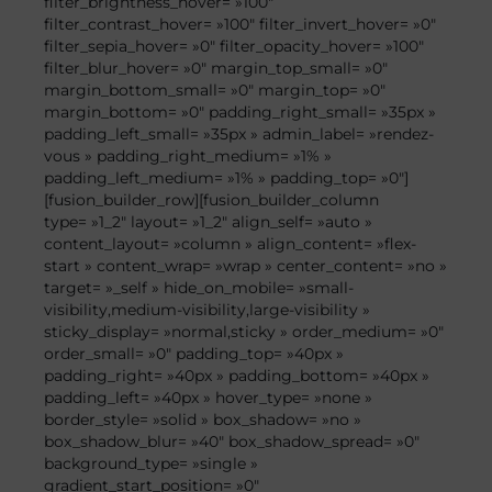
filter_brightness_hover= »100″
filter_contrast_hover= »100″ filter_invert_hover= »0″
filter_sepia_hover= »0″ filter_opacity_hover= »100″
filter_blur_hover= »0″ margin_top_small= »0″
margin_bottom_small= »0″ margin_top= »0″
margin_bottom= »0″ padding_right_small= »35px »
padding_left_small= »35px » admin_label= »rendez-
vous » padding_right_medium= »1% »
padding_left_medium= »1% » padding_top= »0″]
[fusion_builder_row][fusion_builder_column
type= »1_2″ layout= »1_2″ align_self= »auto »
content_layout= »column » align_content= »flex-
start » content_wrap= »wrap » center_content= »no »
target= »_self » hide_on_mobile= »small-
visibility,medium-visibility,large-visibility »
sticky_display= »normal,sticky » order_medium= »0″
order_small= »0″ padding_top= »40px »
padding_right= »40px » padding_bottom= »40px »
padding_left= »40px » hover_type= »none »
border_style= »solid » box_shadow= »no »
box_shadow_blur= »40″ box_shadow_spread= »0″
background_type= »single »
gradient_start_position= »0″