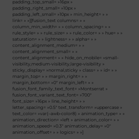
padding_top_small= »16px »
padding_right_small= »10px »
padding_left_small= »10px » min_height= » »
link= » »][fusion_text columns= » »
column_min_width= » » column_spacing= » »
rule_style= » » rule_size= » » rule_color= » » hue= » »
saturation= » » lightness= » » alpha= » »
content_alignment_medium= » »
content_alignment_small= » »
content_alignment= » » hide_on_mobile= »small-
visibility,medium-visibility,large-visibility »
sticky_display= »normal,sticky » class= » » id= » »
margin_top= » » margin_right= » »
margin_bottom= »0″ margin_left= » »
fusion_font_family_text_font= »Montserrat »
fusion_font_variant_text_font= »700″
font_size= »16px » line_height= » »
letter_spacing= »0.5″ text_transform= »uppercase »
text_color= »var(–awb-color8) » animation_type= » »
animation_direction= »left » animation_color= » »
animation_speed= »0.3″ animation_delay= »0″
animation_offset= » » logics= » »]