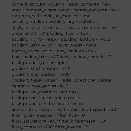
content_layout= »column » align_content= »flex-
start » content_wrap= »wrap » center_content= »no »
target= »_self » hide_on_mobile= »small-
visibility,medium-visibility,large-visibility »
sticky_display= »normal,sticky » order_medium= »0″
order_small= »0″ padding_top= »40px »
padding_right= »40px » padding_bottom= »40px »
padding_left= »40px » hover_type= »none »
border_style= »solid » box_shadow= »no »
box_shadow_blur= »40″ box_shadow_spread= »0″
background_type= »single »
gradient_start_position= »41″
gradient_end_position= »100″
gradient_type= »linear » radial_direction= »center
center » linear_angle= »180″
background_position= »left top »
background_repeat= »no-repeat »
background_blend_mode= »none »
animation_direction= »left » animation_speed= »0.3″
filter_type= »regular » filter_hue= »0″
filter_saturation= »100″ filter_brightness= »100″
filter_contrast= »100″ filter_invert= »0″