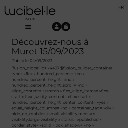
FR
Découvrez-nous à
Muret 15/09/2023
Publié le
04/09/2023
[fusion_global id= »4437″][fusion_builder_container
type= »flex » hundred_percent= »no »
hundred_percent_height= »no »
hundred_percent_height_scroll= »no »
align_content= »stretch » flex_align_items= »flex-
start » flex_justify_content= »flex-start »
hundred_percent_height_center_content= »yes »
equal_height_columns= »no » container_tag= »div »
hide_on_mobile= »small-visibility,medium-
visibility,large-visibility » status= »published »
border_style= »solid » box_shadow= »no »