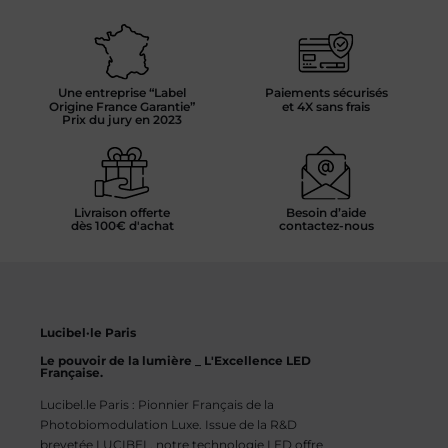
Une entreprise “Label
Paiements sécurisés
Origine France Garantie”
et 4X sans frais
Prix du jury en 2023
Livraison offerte
Besoin d’aide
dès 100€ d'achat
contactez-nous
Lucibel·le Paris
Le pouvoir de la lumière _ L'Excellence LED
Française.
Lucibel.le Paris : Pionnier Français de la
Photobiomodulation Luxe. Issue de la R&D
brevetée LUCIBEL, notre technologie LED offre