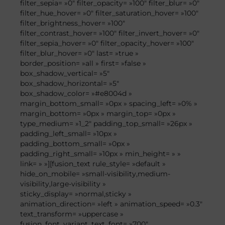
filter_sepia= »0″ filter_opacity= »100″ filter_blur= »0″
filter_hue_hover= »0″ filter_saturation_hover= »100″
filter_brightness_hover= »100″
filter_contrast_hover= »100″ filter_invert_hover= »0″
filter_sepia_hover= »0″ filter_opacity_hover= »100″
filter_blur_hover= »0″ last= »true »
border_position= »all » first= »false »
box_shadow_vertical= »5″
box_shadow_horizontal= »5″
box_shadow_color= »#e8004d »
margin_bottom_small= »0px » spacing_left= »0% »
margin_bottom= »0px » margin_top= »0px »
type_medium= »1_2″ padding_top_small= »26px »
padding_left_small= »10px »
padding_bottom_small= »0px »
padding_right_small= »10px » min_height= » »
link= » »][fusion_text rule_style= »default »
hide_on_mobile= »small-visibility,medium-
visibility,large-visibility »
sticky_display= »normal,sticky »
animation_direction= »left » animation_speed= »0.3″
text_transform= »uppercase »
fusion_font_variant_text_font= »700″