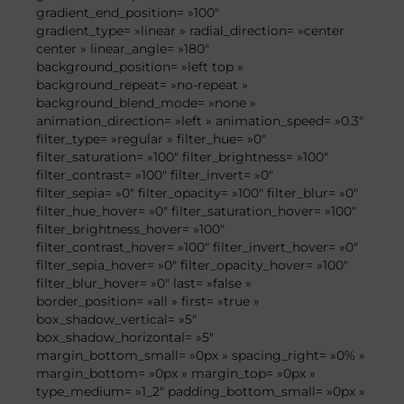
gradient_end_position= »100″
gradient_type= »linear » radial_direction= »center
center » linear_angle= »180″
background_position= »left top »
background_repeat= »no-repeat »
background_blend_mode= »none »
animation_direction= »left » animation_speed= »0.3″
filter_type= »regular » filter_hue= »0″
filter_saturation= »100″ filter_brightness= »100″
filter_contrast= »100″ filter_invert= »0″
filter_sepia= »0″ filter_opacity= »100″ filter_blur= »0″
filter_hue_hover= »0″ filter_saturation_hover= »100″
filter_brightness_hover= »100″
filter_contrast_hover= »100″ filter_invert_hover= »0″
filter_sepia_hover= »0″ filter_opacity_hover= »100″
filter_blur_hover= »0″ last= »false »
border_position= »all » first= »true »
box_shadow_vertical= »5″
box_shadow_horizontal= »5″
margin_bottom_small= »0px » spacing_right= »0% »
margin_bottom= »0px » margin_top= »0px »
type_medium= »1_2″ padding_bottom_small= »0px »