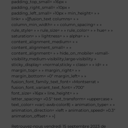
padding_top_small= »16px »
padding_right_small= »10px »
padding_left_small= »10px » min_height= » »
link= » »][fusion_text columns= » »
column_min_width= » » column_spacing= » »
rule_style= » » rule_size= » » rule_color= » » hue= » »
saturation= » » lightness= » » alpha= » »
content_alignment_medium= » »
content_alignment_small= » »
content_alignment= » » hide_on_mobile= »small-
visibility,medium-visibility,large-visibility »
sticky_display= »normal,sticky » class= » » id= » »
margin_top= » » margin_right= » »
margin_bottom= »0″ margin_left= » »
fusion_font_family_text_font= »Montserrat »
fusion_font_variant_text_font= »700″
font_size= »16px » line_height= » »
letter_spacing= »0.5″ text_transform= »uppercase »
text_color= »var(–awb-color8) » animation_type= » »
animation_direction= »left » animation_speed= »0.3″
animation_offset= » »]
Retrouvez-nous vendredi 15 septembre 2023 de