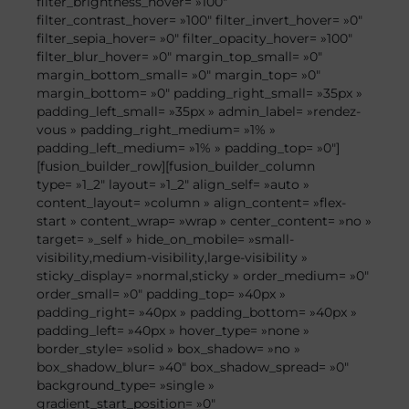
filter_brightness_hover= »100″
filter_contrast_hover= »100″ filter_invert_hover= »0″
filter_sepia_hover= »0″ filter_opacity_hover= »100″
filter_blur_hover= »0″ margin_top_small= »0″
margin_bottom_small= »0″ margin_top= »0″
margin_bottom= »0″ padding_right_small= »35px »
padding_left_small= »35px » admin_label= »rendez-
vous » padding_right_medium= »1% »
padding_left_medium= »1% » padding_top= »0″]
[fusion_builder_row][fusion_builder_column
type= »1_2″ layout= »1_2″ align_self= »auto »
content_layout= »column » align_content= »flex-
start » content_wrap= »wrap » center_content= »no »
target= »_self » hide_on_mobile= »small-
visibility,medium-visibility,large-visibility »
sticky_display= »normal,sticky » order_medium= »0″
order_small= »0″ padding_top= »40px »
padding_right= »40px » padding_bottom= »40px »
padding_left= »40px » hover_type= »none »
border_style= »solid » box_shadow= »no »
box_shadow_blur= »40″ box_shadow_spread= »0″
background_type= »single »
gradient_start_position= »0″