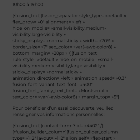
10h00 à 19h00
[/fusion_text][fusion_separator style_type= »default »
flex_grow= »0″ alignment= »left »
hide_on_mobile= »small-visibility,medium-
visibility,large-visibility »
sticky_display= »normal,sticky » width= »70% »
border_size= »7″ sep_color= »var(–awb-color8) »
bottom_margin= »20px » /][fusion_text
rule_style= »default » hide_on_mobile= »small-
visibility,medium-visibility,large-visibility »
sticky_display= »normal,sticky »
animation_direction= »left » animation_speed= »0.3″
fusion_font_variant_text_font= »400″
fusion_font_family_text_font= »Montserrat »
text_color= »var(–awb-color8) » margin_top= »5″]
Pour bénéficier d’un essai découverte, veuillez
renseigner vos informations personnelles :
[/fusion_text][contact-form-7 id= »4402″ /]
[/fusion_builder_column][fusion_builder_column
type= »1_2″ layout= »1_2″ align_self= »flex-start »