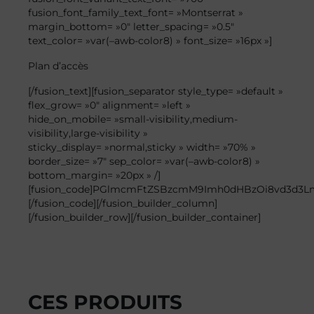
fusion_font_family_text_font= »Montserrat »
margin_bottom= »0″ letter_spacing= »0.5″
text_color= »var(–awb-color8) » font_size= »16px »]
Plan
d’accès
[/fusion_text][fusion_separator style_type= »default »
flex_grow= »0″ alignment= »left »
hide_on_mobile= »small-visibility,medium-
visibility,large-visibility »
sticky_display= »normal,sticky » width= »70% »
border_size= »7″ sep_color= »var(–awb-color8) »
bottom_margin= »20px » /]
[fusion_code]PGlmcmFtZSBzcmM9Imh0dHBzOi8vd3d3
[/fusion_code][/fusion_builder_column]
[/fusion_builder_row][/fusion_builder_container]
CES PRODUITS