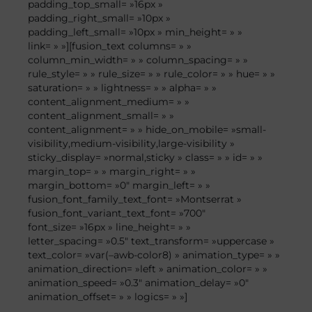
padding_top_small= »16px »
padding_right_small= »10px »
padding_left_small= »10px » min_height= » »
link= » »][fusion_text columns= » »
column_min_width= » » column_spacing= » »
rule_style= » » rule_size= » » rule_color= » » hue= » »
saturation= » » lightness= » » alpha= » »
content_alignment_medium= » »
content_alignment_small= » »
content_alignment= » » hide_on_mobile= »small-
visibility,medium-visibility,large-visibility »
sticky_display= »normal,sticky » class= » » id= » »
margin_top= » » margin_right= » »
margin_bottom= »0″ margin_left= » »
fusion_font_family_text_font= »Montserrat »
fusion_font_variant_text_font= »700″
font_size= »16px » line_height= » »
letter_spacing= »0.5″ text_transform= »uppercase »
text_color= »var(–awb-color8) » animation_type= » »
animation_direction= »left » animation_color= » »
animation_speed= »0.3″ animation_delay= »0″
animation_offset= » » logics= » »]