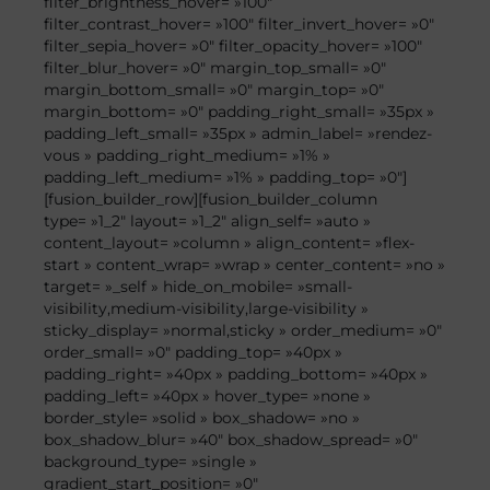
filter_brightness_hover= »100″
filter_contrast_hover= »100″ filter_invert_hover= »0″
filter_sepia_hover= »0″ filter_opacity_hover= »100″
filter_blur_hover= »0″ margin_top_small= »0″
margin_bottom_small= »0″ margin_top= »0″
margin_bottom= »0″ padding_right_small= »35px »
padding_left_small= »35px » admin_label= »rendez-
vous » padding_right_medium= »1% »
padding_left_medium= »1% » padding_top= »0″]
[fusion_builder_row][fusion_builder_column
type= »1_2″ layout= »1_2″ align_self= »auto »
content_layout= »column » align_content= »flex-
start » content_wrap= »wrap » center_content= »no »
target= »_self » hide_on_mobile= »small-
visibility,medium-visibility,large-visibility »
sticky_display= »normal,sticky » order_medium= »0″
order_small= »0″ padding_top= »40px »
padding_right= »40px » padding_bottom= »40px »
padding_left= »40px » hover_type= »none »
border_style= »solid » box_shadow= »no »
box_shadow_blur= »40″ box_shadow_spread= »0″
background_type= »single »
gradient_start_position= »0″