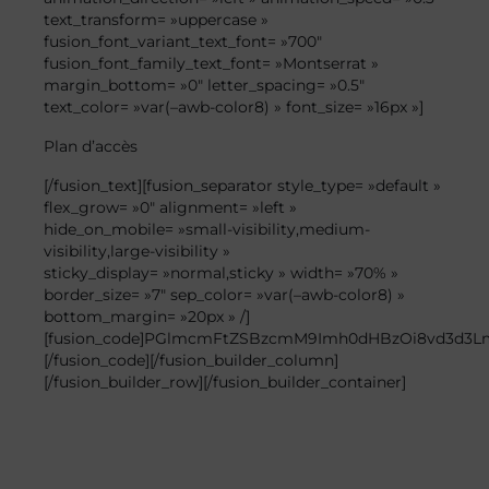
text_transform= »uppercase »
fusion_font_variant_text_font= »700″
fusion_font_family_text_font= »Montserrat »
margin_bottom= »0″ letter_spacing= »0.5″
text_color= »var(–awb-color8) » font_size= »16px »]
Plan
d’accès
[/fusion_text][fusion_separator style_type= »default »
flex_grow= »0″ alignment= »left »
hide_on_mobile= »small-visibility,medium-
visibility,large-visibility »
sticky_display= »normal,sticky » width= »70% »
border_size= »7″ sep_color= »var(–awb-color8) »
bottom_margin= »20px » /]
[fusion_code]PGlmcmFtZSBzcmM9Imh0dHBzOi8vd3d3
[/fusion_code][/fusion_builder_column]
[/fusion_builder_row][/fusion_builder_container]