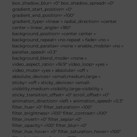
box_shadow_blur= »0″ box_shadow_spread= »0″
gradient_start_position= »0″
gradient_end_position= »100″
gradient_type= »linear » radial_direction= »center
center » linear_angle= »180″
background_position= »center center »
background_repeat= »no-repeat » fade= »no »
background_parallax= »none » enable_mobile= »no »
parallax_speed= »0.3″
background_blend_mode= »none »
video_aspect_ratio= »16:9″ video_loop= »yes »
video_mute= »yes » absolute= »off »
absolute_devices= »small,medium,large »
sticky= »off » sticky_devices= »small-
visibility,medium-visibility,large-visibility »
sticky_transition_offset= »0″ scroll_offset= »0″
animation_direction= »left » animation_speed= »0.3″
filter_hue= »0″ filter_saturation= »100″
filter_brightness= »100″ filter_contrast= »100″
filter_invert= »0″ filter_sepia= »0″
filter_opacity= »100″ filter_blur= »0″
filter_hue_hover= »0″ filter_saturation_hover= »100″