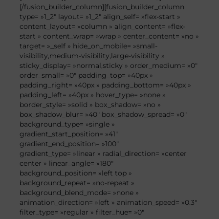
[/fusion_builder_column][fusion_builder_column
type= »1_2″ layout= »1_2″ align_self= »flex-start »
content_layout= »column » align_content= »flex-
start » content_wrap= »wrap » center_content= »no »
target= »_self » hide_on_mobile= »small-
visibility,medium-visibility,large-visibility »
sticky_display= »normal,sticky » order_medium= »0″
order_small= »0″ padding_top= »40px »
padding_right= »40px » padding_bottom= »40px »
padding_left= »40px » hover_type= »none »
border_style= »solid » box_shadow= »no »
box_shadow_blur= »40″ box_shadow_spread= »0″
background_type= »single »
gradient_start_position= »41″
gradient_end_position= »100″
gradient_type= »linear » radial_direction= »center
center » linear_angle= »180″
background_position= »left top »
background_repeat= »no-repeat »
background_blend_mode= »none »
animation_direction= »left » animation_speed= »0.3″
filter_type= »regular » filter_hue= »0″