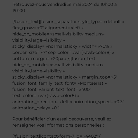
Retrouvez-nous vendredi 31 mai 2024 de 10h00 à
19h00
[/fusion_text][fusion_separator style_type= »default »
flex_grow= »0″ alignment= »left »
hide_on_mobile= »small-visibility,medium-
visibility,large-visibility »
sticky_display= »normal,sticky » width= »70% »
border_size= »7″ sep_color= »var(–awb-color8) »
bottom_margin= »20px » /][fusion_text
hide_on_mobile= »small-visibility,medium-
visibility,large-visibility »
sticky_display= »normal,sticky » margin_top= »5″
fusion_font_family_text_font= »Montserrat »
fusion_font_variant_text_font= »400″
text_color= »var(–awb-color8) »
animation_direction= »left » animation_speed= »0.3″
animation_delay= »0″]
Pour bénéficier d’un essai découverte, veuillez
renseigner vos informations personnelles :
[/fusion_text][contact-form-7 id= »4402″ /]