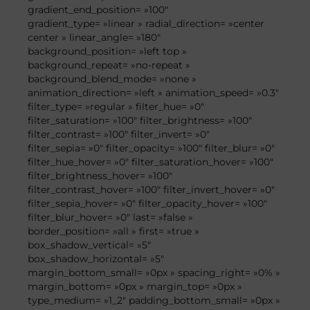
gradient_end_position= »100″
gradient_type= »linear » radial_direction= »center
center » linear_angle= »180″
background_position= »left top »
background_repeat= »no-repeat »
background_blend_mode= »none »
animation_direction= »left » animation_speed= »0.3″
filter_type= »regular » filter_hue= »0″
filter_saturation= »100″ filter_brightness= »100″
filter_contrast= »100″ filter_invert= »0″
filter_sepia= »0″ filter_opacity= »100″ filter_blur= »0″
filter_hue_hover= »0″ filter_saturation_hover= »100″
filter_brightness_hover= »100″
filter_contrast_hover= »100″ filter_invert_hover= »0″
filter_sepia_hover= »0″ filter_opacity_hover= »100″
filter_blur_hover= »0″ last= »false »
border_position= »all » first= »true »
box_shadow_vertical= »5″
box_shadow_horizontal= »5″
margin_bottom_small= »0px » spacing_right= »0% »
margin_bottom= »0px » margin_top= »0px »
type_medium= »1_2″ padding_bottom_small= »0px »