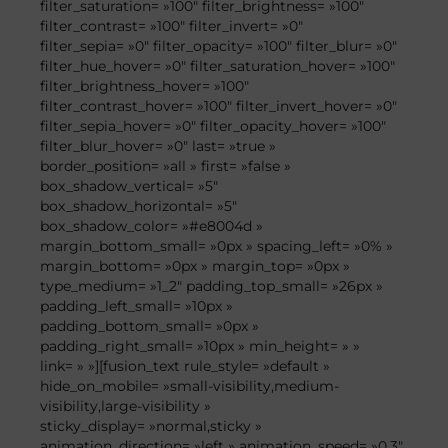
filter_saturation= »100″ filter_brightness= »100″
filter_contrast= »100″ filter_invert= »0″
filter_sepia= »0″ filter_opacity= »100″ filter_blur= »0″
filter_hue_hover= »0″ filter_saturation_hover= »100″
filter_brightness_hover= »100″
filter_contrast_hover= »100″ filter_invert_hover= »0″
filter_sepia_hover= »0″ filter_opacity_hover= »100″
filter_blur_hover= »0″ last= »true »
border_position= »all » first= »false »
box_shadow_vertical= »5″
box_shadow_horizontal= »5″
box_shadow_color= »#e8004d »
margin_bottom_small= »0px » spacing_left= »0% »
margin_bottom= »0px » margin_top= »0px »
type_medium= »1_2″ padding_top_small= »26px »
padding_left_small= »10px »
padding_bottom_small= »0px »
padding_right_small= »10px » min_height= » »
link= » »][fusion_text rule_style= »default »
hide_on_mobile= »small-visibility,medium-
visibility,large-visibility »
sticky_display= »normal,sticky »
animation_direction= »left » animation_speed= »0.3″