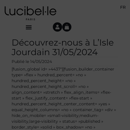
FR
Découvrez-nous à L’Isle
Jourdain 31/05/2024
Publié le
14/05/2024
[fusion_global id= »4437″][fusion_builder_container
type= »flex » hundred_percent= »no »
hundred_percent_height= »no »
hundred_percent_height_scroll= »no »
align_content= »stretch » flex_align_items= »flex-
start » flex_justify_content= »flex-start »
hundred_percent_height_center_content= »yes »
equal_height_columns= »no » container_tag= »div »
hide_on_mobile= »small-visibility,medium-
visibility,large-visibility » status= »published »
border_style= »solid » box_shadow= »no »