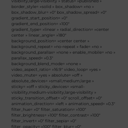
visibility,large-visibility » status= »published »
border_style= »solid » box_shadow= »no »
box_shadow_blur= »0″ box_shadow_spread= »0″
gradient_start_position= »0″
gradient_end_position= »100″
gradient_type= »linear » radial_direction= »center
center » linear_angle= »180″
background_position= »center center »
background_repeat= »no-repeat » fade= »no »
background_parallax= »none » enable_mobile= »no »
parallax_speed= »0.3″
background_blend_mode= »none »
video_aspect_ratio= »16:9″ video_loop= »yes »
video_mute= »yes » absolute= »off »
absolute_devices= »small,medium,large »
sticky= »off » sticky_devices= »small-
visibility,medium-visibility,large-visibility »
sticky_transition_offset= »0″ scroll_offset= »0″
animation_direction= »left » animation_speed= »0.3″
filter_hue= »0″ filter_saturation= »100″
filter_brightness= »100″ filter_contrast= »100″
filter_invert= »0″ filter_sepia= »0″
filter_opacity= »100″ filter_blur= »0″