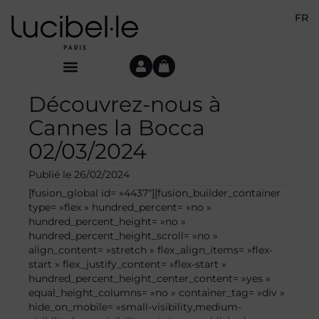
FR
Découvrez-nous à
Cannes la Bocca
02/03/2024
Publié le
26/02/2024
[fusion_global id= »4437″][fusion_builder_container
type= »flex » hundred_percent= »no »
hundred_percent_height= »no »
hundred_percent_height_scroll= »no »
align_content= »stretch » flex_align_items= »flex-
start » flex_justify_content= »flex-start »
hundred_percent_height_center_content= »yes »
equal_height_columns= »no » container_tag= »div »
hide_on_mobile= »small-visibility,medium-