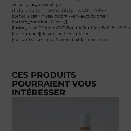
visibility,large-visibility »
sticky_display= »normal,sticky » width= »70% »
border_size= »7″ sep_color= »var(–awb-color8) »
bottom_margin= »20px » /]
[fusion_code]PGlmcmFtZSBzcmM9Imh0dHBzOi8vd3d3
[/fusion_code][/fusion_builder_column]
[/fusion_builder_row][/fusion_builder_container]
CES PRODUITS
POURRAIENT VOUS
INTÉRESSER