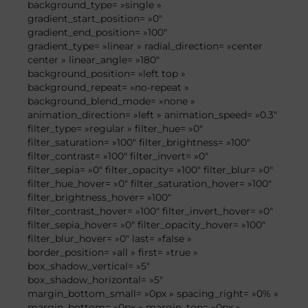
background_type= »single »
gradient_start_position= »0″
gradient_end_position= »100″
gradient_type= »linear » radial_direction= »center
center » linear_angle= »180″
background_position= »left top »
background_repeat= »no-repeat »
background_blend_mode= »none »
animation_direction= »left » animation_speed= »0.3″
filter_type= »regular » filter_hue= »0″
filter_saturation= »100″ filter_brightness= »100″
filter_contrast= »100″ filter_invert= »0″
filter_sepia= »0″ filter_opacity= »100″ filter_blur= »0″
filter_hue_hover= »0″ filter_saturation_hover= »100″
filter_brightness_hover= »100″
filter_contrast_hover= »100″ filter_invert_hover= »0″
filter_sepia_hover= »0″ filter_opacity_hover= »100″
filter_blur_hover= »0″ last= »false »
border_position= »all » first= »true »
box_shadow_vertical= »5″
box_shadow_horizontal= »5″
margin_bottom_small= »0px » spacing_right= »0% »
margin_bottom= »0px » margin_top= »0px »