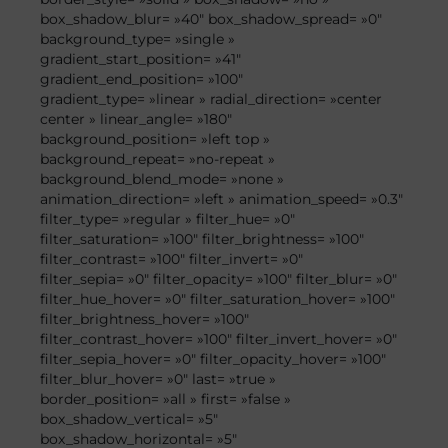
box_shadow_blur= »40″ box_shadow_spread= »0″
background_type= »single »
gradient_start_position= »41″
gradient_end_position= »100″
gradient_type= »linear » radial_direction= »center
center » linear_angle= »180″
background_position= »left top »
background_repeat= »no-repeat »
background_blend_mode= »none »
animation_direction= »left » animation_speed= »0.3″
filter_type= »regular » filter_hue= »0″
filter_saturation= »100″ filter_brightness= »100″
filter_contrast= »100″ filter_invert= »0″
filter_sepia= »0″ filter_opacity= »100″ filter_blur= »0″
filter_hue_hover= »0″ filter_saturation_hover= »100″
filter_brightness_hover= »100″
filter_contrast_hover= »100″ filter_invert_hover= »0″
filter_sepia_hover= »0″ filter_opacity_hover= »100″
filter_blur_hover= »0″ last= »true »
border_position= »all » first= »false »
box_shadow_vertical= »5″
box_shadow_horizontal= »5″