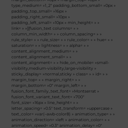
type_medium= »1_2″ padding_bottom_small= »0px »
padding_top_small= »16px »
padding_right_small= »10px »
padding_left_small= »10px » min_height= » »
link= » »][fusion_text columns= » »
column_min_width= » » column_spacing= » »
rule_style= » » rule_size= » » rule_color= » » hue= » »
saturation= » » lightness= » » alpha= » »
content_alignment_medium= » »
content_alignment_small= » »
content_alignment= » » hide_on_mobile= »small-
visibility,medium-visibility,large-visibility »
sticky_display= »normal,sticky » class= » » id= » »
margin_top= » » margin_right= » »
margin_bottom= »0″ margin_left= » »
fusion_font_family_text_font= »Montserrat »
fusion_font_variant_text_font= »700″
font_size= »16px » line_height= » »
letter_spacing= »0.5″ text_transform= »uppercase »
text_color= »var(–awb-color8) » animation_type= » »
animation_direction= »left » animation_color= » »
animation_speed= »0.3″ animation_delay= »0″