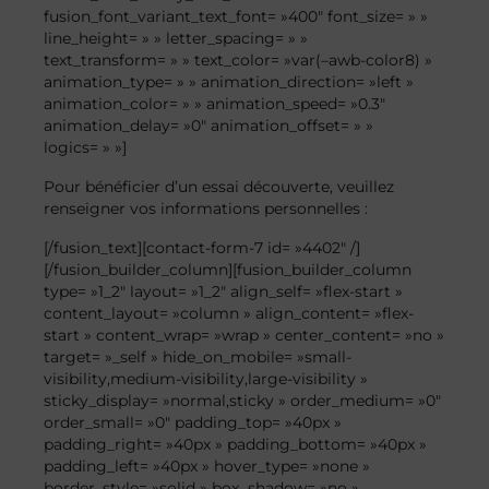
fusion_font_variant_text_font= »400″ font_size= » »
line_height= » » letter_spacing= » »
text_transform= » » text_color= »var(–awb-color8) »
animation_type= » » animation_direction= »left »
animation_color= » » animation_speed= »0.3″
animation_delay= »0″ animation_offset= » »
logics= » »]
Pour bénéficier d’un essai découverte, veuillez
renseigner vos informations personnelles :
[/fusion_text][contact-form-7 id= »4402″ /]
[/fusion_builder_column][fusion_builder_column
type= »1_2″ layout= »1_2″ align_self= »flex-start »
content_layout= »column » align_content= »flex-
start » content_wrap= »wrap » center_content= »no »
target= »_self » hide_on_mobile= »small-
visibility,medium-visibility,large-visibility »
sticky_display= »normal,sticky » order_medium= »0″
order_small= »0″ padding_top= »40px »
padding_right= »40px » padding_bottom= »40px »
padding_left= »40px » hover_type= »none »
border_style= »solid » box_shadow= »no »