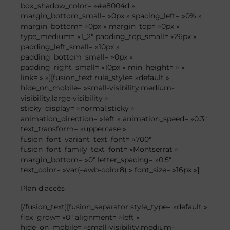
box_shadow_color= »#e8004d »
margin_bottom_small= »0px » spacing_left= »0% »
margin_bottom= »0px » margin_top= »0px »
type_medium= »1_2″ padding_top_small= »26px »
padding_left_small= »10px »
padding_bottom_small= »0px »
padding_right_small= »10px » min_height= » »
link= » »][fusion_text rule_style= »default »
hide_on_mobile= »small-visibility,medium-
visibility,large-visibility »
sticky_display= »normal,sticky »
animation_direction= »left » animation_speed= »0.3″
text_transform= »uppercase »
fusion_font_variant_text_font= »700″
fusion_font_family_text_font= »Montserrat »
margin_bottom= »0″ letter_spacing= »0.5″
text_color= »var(–awb-color8) » font_size= »16px »]
Plan
d’accès
[/fusion_text][fusion_separator style_type= »default »
flex_grow= »0″ alignment= »left »
hide_on_mobile= »small-visibility,medium-