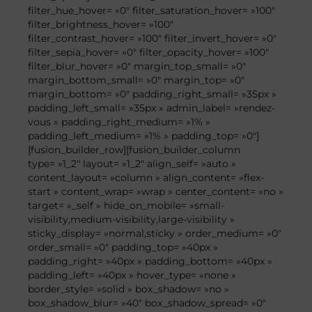
filter_hue_hover= »0″ filter_saturation_hover= »100″
filter_brightness_hover= »100″
filter_contrast_hover= »100″ filter_invert_hover= »0″
filter_sepia_hover= »0″ filter_opacity_hover= »100″
filter_blur_hover= »0″ margin_top_small= »0″
margin_bottom_small= »0″ margin_top= »0″
margin_bottom= »0″ padding_right_small= »35px »
padding_left_small= »35px » admin_label= »rendez-
vous » padding_right_medium= »1% »
padding_left_medium= »1% » padding_top= »0″]
[fusion_builder_row][fusion_builder_column
type= »1_2″ layout= »1_2″ align_self= »auto »
content_layout= »column » align_content= »flex-
start » content_wrap= »wrap » center_content= »no »
target= »_self » hide_on_mobile= »small-
visibility,medium-visibility,large-visibility »
sticky_display= »normal,sticky » order_medium= »0″
order_small= »0″ padding_top= »40px »
padding_right= »40px » padding_bottom= »40px »
padding_left= »40px » hover_type= »none »
border_style= »solid » box_shadow= »no »
box_shadow_blur= »40″ box_shadow_spread= »0″