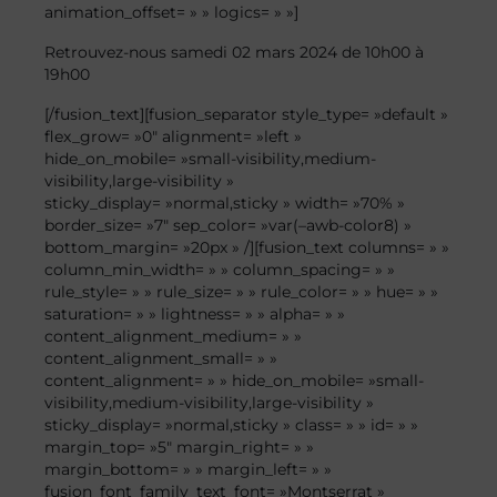
animation_offset= » » logics= » »]
Retrouvez-nous samedi 02 mars 2024 de 10h00 à
19h00
[/fusion_text][fusion_separator style_type= »default »
flex_grow= »0″ alignment= »left »
hide_on_mobile= »small-visibility,medium-
visibility,large-visibility »
sticky_display= »normal,sticky » width= »70% »
border_size= »7″ sep_color= »var(–awb-color8) »
bottom_margin= »20px » /][fusion_text columns= » »
column_min_width= » » column_spacing= » »
rule_style= » » rule_size= » » rule_color= » » hue= » »
saturation= » » lightness= » » alpha= » »
content_alignment_medium= » »
content_alignment_small= » »
content_alignment= » » hide_on_mobile= »small-
visibility,medium-visibility,large-visibility »
sticky_display= »normal,sticky » class= » » id= » »
margin_top= »5″ margin_right= » »
margin_bottom= » » margin_left= » »
fusion_font_family_text_font= »Montserrat »