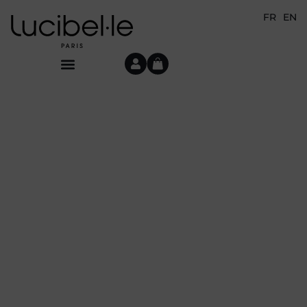
FR
EN
LE POUVOIR DE LA LUMIÈRE
BIENVENUE À
L’ÈRE DE LA
BEAUTÉ PAR LA
LUMIÈRE